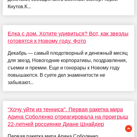
Кнутов.К...
Елка с дом. Хотите удивиться? Вот, как звезды
готовятся к Новому году. Фото
Декабрь — самый плодотворный и денежный месяц
для звезд. Новогодние корпоративы, поздравления,
съемки и премии. Еще и гонорары к Новому году
повышаются. В суете дел знаменитости не
забывают...
"Хочу уйти из тенниса". Первая ракетка мира
Арина Соболенко отреагировала на проигрыш
22-летней россиянке Диане Шнайдер
Первая ракетка мира Арина Соболенко