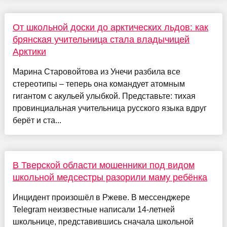
От школьной доски до арктических льдов: как
брянская учительница стала владычицей
Арктики
Марина Старовойтова из Унечи разбила все
стереотипы – теперь она командует атомным
гигантом с акульей улыбкой. Представьте: тихая
провинциальная учительница русского языка вдруг
берёт и ста...
В Тверской области мошенники под видом
школьной медсестры разорили маму ребёнка
Инцидент произошёл в Ржеве. В мессенджере
Telegram неизвестные написали 14-летней
школьнице, представившись сначала школьной