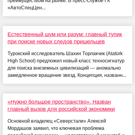
преимуществом на рынке. В пресс-службе ГК
«АвтоСпецЦен...
Естественный шум или разум: главный тупик
при поиске новых следов пришельцев
Турокский исследователь Шахин Торлакчик (Atatürk
High School) предложил новый класс техносигнатур
для поиска внеземных цивилизаций — аномально
замедленное вращение звезд. Концепция, названн...
«Нужно большое пространство». Назван
главный вызов для российской экономики
Основной владелец «Северстали» Алексей
Мордашов заявил, что ключевая проблема