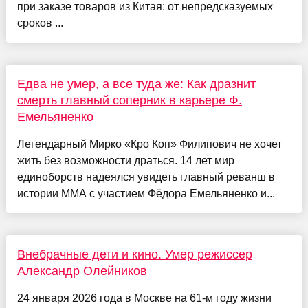
при заказе товаров из Китая: от непредсказуемых
сроков ...
Едва не умер, а все туда же: Как дразнит
смерть главный соперник в карьере Ф.
Емельяненко
Легендарный Мирко «Кро Коп» Филипович не хочет
жить без возможности драться. 14 лет мир
единоборств надеялся увидеть главный реванш в
истории ММА с участием Фёдора Емельяненко и...
Внебрачные дети и кино. Умер режиссер
Александр Олейников
24 января 2026 года в Москве на 61-м году жизни