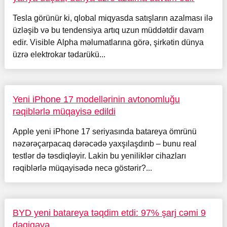
Tesla görünür ki, qlobal miqyasda satışların azalması ilə
üzləşib və bu tendensiya artıq uzun müddətdir davam
edir. Visible Alpha məlumatlarına görə, şirkətin dünya
üzrə elektrokar tədarükü...
Yeni iPhone 17 modellərinin avtonomluğu
rəqiblərlə müqayisə edildi
Apple yeni iPhone 17 seriyasında batareya ömrünü
nəzərəçarpacaq dərəcədə yaxşılaşdırıb – bunu real
testlər də təsdiqləyir. Lakin bu yeniliklər cihazları
rəqiblərlə müqayisədə necə göstərir?...
BYD yeni batareya təqdim etdi: 97% şarj cəmi 9
dəqiqəyə