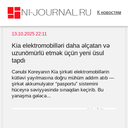
К новостям
13.10.2025 22:11
Kia elektromobilləri daha əlçatan və
uzunömürlü etmək üçün yeni üsul
tapdı
Cənubi Koreyanın Kia şirkəti elektromobillərin
kütləvi yayılmasına doğru mühüm addım atıb —
şirkət akkumulyator “pasportu” sistemini
hüceyrə səviyyəsində sınaqdan keçirib. Bu
yanaşma gələcə...