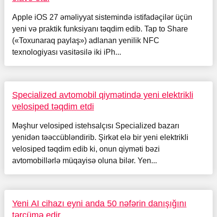
Apple iOS 27 əməliyyat sistemində istifadəçilər üçün
yeni və praktik funksiyanı təqdim edib. Tap to Share
(«Toxunaraq paylaş») adlanan yenilik NFC
texnologiyası vasitəsilə iki iPh...
Specialized avtomobil qiymətində yeni elektrikli
velosiped təqdim etdi
Məşhur velosiped istehsalçısı Specialized bazarı
yenidən təəccübləndirib. Şirkət elə bir yeni elektrikli
velosiped təqdim edib ki, onun qiyməti bəzi
avtomobillərlə müqayisə oluna bilər. Yen...
Yeni AI cihazı eyni anda 50 nəfərin danışığını
tərcümə edir