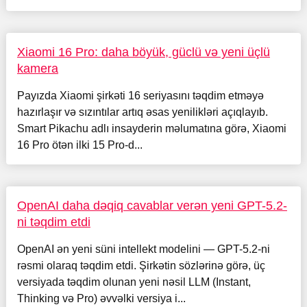
Xiaomi 16 Pro: daha böyük, güclü və yeni üçlü
kamera
Payızda Xiaomi şirkəti 16 seriyasını təqdim etməyə
hazırlaşır və sızıntılar artıq əsas yenilikləri açıqlayıb.
Smart Pikachu adlı insayderin məlumatına görə, Xiaomi
16 Pro ötən ilki 15 Pro-d...
OpenAI daha dəqiq cavablar verən yeni GPT-5.2-
ni təqdim etdi
OpenAI ən yeni süni intellekt modelini — GPT-5.2-ni
rəsmi olaraq təqdim etdi. Şirkətin sözlərinə görə, üç
versiyada təqdim olunan yeni nəsil LLM (Instant,
Thinking və Pro) əvvəlki versiya i...