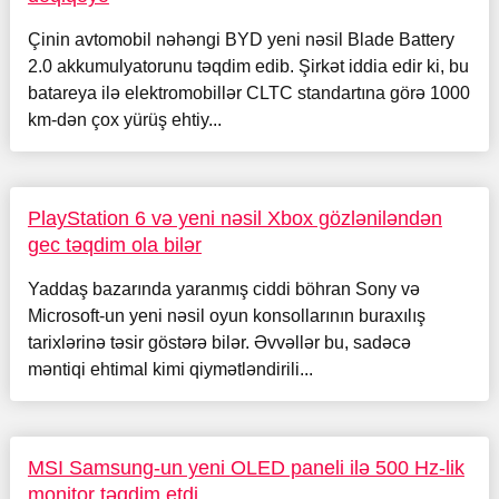
Çinin avtomobil nəhəngi BYD yeni nəsil Blade Battery
2.0 akkumulyatorunu təqdim edib. Şirkət iddia edir ki, bu
batareya ilə elektromobillər CLTC standartına görə 1000
km-dən çox yürüş ehtiy...
PlayStation 6 və yeni nəsil Xbox gözləniləndən
gec təqdim ola bilər
Yaddaş bazarında yaranmış ciddi böhran Sony və
Microsoft-un yeni nəsil oyun konsollarının buraxılış
tarixlərinə təsir göstərə bilər. Əvvəllər bu, sadəcə
məntiqi ehtimal kimi qiymətləndirili...
MSI Samsung-un yeni OLED paneli ilə 500 Hz-lik
monitor təqdim etdi