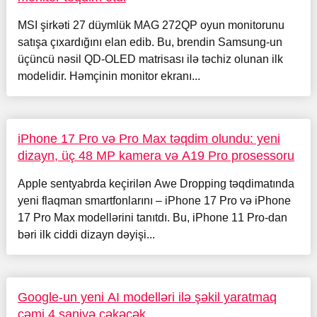
MSI şirkəti 27 düymlük MAG 272QP oyun monitorunu
satışa çıxardığını elan edib. Bu, brendin Samsung-un
üçüncü nəsil QD-OLED matrisası ilə təchiz olunan ilk
modelidir. Həmçinin monitor ekranı...
iPhone 17 Pro və Pro Max təqdim olundu: yeni
dizayn, üç 48 MP kamera və A19 Pro prosessoru
Apple sentyabrda keçirilən Awe Dropping təqdimatında
yeni flaqman smartfonlarını – iPhone 17 Pro və iPhone
17 Pro Max modellərini tanıtdı. Bu, iPhone 11 Pro-dan
bəri ilk ciddi dizayn dəyişi...
Google-un yeni AI modelləri ilə şəkil yaratmaq
cəmi 4 saniyə çəkəcək