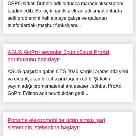
OPPO şirkəti Bubble adlı olduqca maraqlı aksesuarını
təqdim edib. Bu kiçik naqilsiz ekran adi smartfonlarda
selfi problemini həll etməyə çalışır və qatlanan
telefonlardakı məşhur funksiyanı...
ASUS GoPro sevənlər üçün xüsusi ProArt
noutbukunu hazırlayır
ASUS qarşıdan gələn CES 2026 sərgisi ərəfəsində yeni
və diqqətçəkən bir cihazını təqdim edib. Şirkətin
yayımladığı promomateriallara əsasən, söhbət ProArt
GoPro Edition adlı noutbukdan gedi...
Porsche elektromobillər üçün simsiz şarj
sisteminin istehsalına başlayır