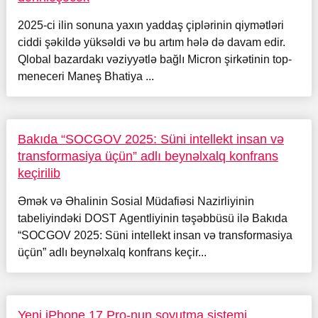
2025-ci ilin sonuna yaxın yaddaş çiplərinin qiymətləri
ciddi şəkildə yüksəldi və bu artım hələ də davam edir.
Qlobal bazardakı vəziyyətlə bağlı Micron şirkətinin top-
meneceri Maneş Bhatiya ...
Bakıda “SOCGOV 2025: Süni intellekt insan və
transformasiya üçün” adlı beynəlxalq konfrans
keçirilib
Əmək və Əhalinin Sosial Müdafiəsi Nazirliyinin
tabeliyindəki DOST Agentliyinin təşəbbüsü ilə Bakıda
“SOCGOV 2025: Süni intellekt insan və transformasiya
üçün” adlı beynəlxalq konfrans keçir...
Yeni iPhone 17 Pro-nun soyutma sistemi