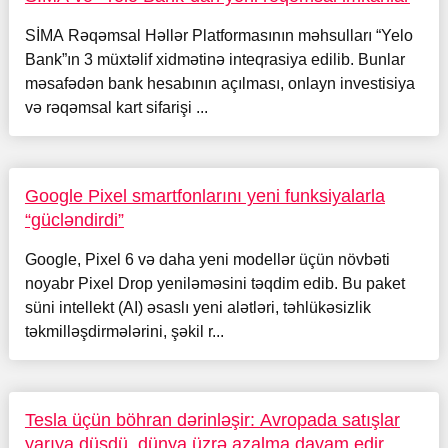
SİMA Rəqəmsal Həllər Platformasının məhsulları “Yelo
Bank”ın 3 müxtəlif xidmətinə inteqrasiya edilib. Bunlar
məsafədən bank hesabının açılması, onlayn investisiya
və rəqəmsal kart sifarişi ...
Google Pixel smartfonlarını yeni funksiyalarla
“gücləndirdi”
Google, Pixel 6 və daha yeni modellər üçün növbəti
noyabr Pixel Drop yeniləməsini təqdim edib. Bu paket
süni intellekt (AI) əsaslı yeni alətləri, təhlükəsizlik
təkmilləşdirmələrini, şəkil r...
Tesla üçün böhran dərinləşir: Avropada satışlar
yarıya düşdü, dünya üzrə azalma davam edir