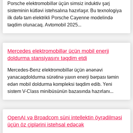
Porsche elektromobillər üçün simsiz induktiv şarj
sisteminin kütləvi istehsalına hazırlaşır. Bu texnologiya
ilk dəfə tam elektrikli Porsche Cayenne modelində
təqdim olunacaq. Avtomobil 2025...
Mercedes elektromobillər üçün mobil enerji
doldurma stansiyasını təqdim etdi
Mercedes-Benz elektromobillər üçün ənənəvi
yanacaqdoldurma sürətinə yaxın enerji bərpası təmin
edən mobil doldurma kompleksi təqdim edib. Yeni
sistem V-Class minibüsünün bazasında hazırlanı...
OpenAI və Broadcom süni intellektin öyrədilməsi
üçün öz çiplərini istehsal edəcək