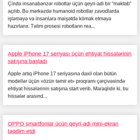
Çində insanabənzər robotlar üçün qeyri-adi bir “məktəb”
açılıb. Bu mərkəzdə humanoid robotlar zavodlarda
işləməyə və insanlara məişətdə kömək etməyə
hazırlanır. Təlim prosesi robotların rea...
Apple iPhone 17 seriyası üçün ehtiyat hissələrinin
satışına başladı
Apple artıq iPhone 17 seriyasına daxil olan bütün
modellər üçün «özün təmir et» proqramı çərçivəsində
ehtiyat hissələrinin satışına start verib. Maraqlıdır ki, bu
hissələr arasınd...
OPPO smartfonlar üçün qeyri-adi mini-ekran
təqdim etdi