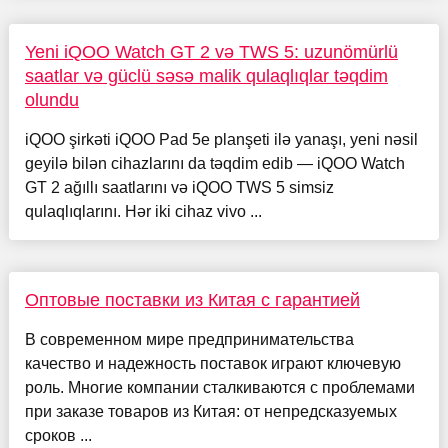
Yeni iQOO Watch GT 2 və TWS 5: uzunömürlü
saatlar və güclü səsə malik qulaqlıqlar təqdim
olundu
iQOO şirkəti iQOO Pad 5e planşeti ilə yanaşı, yeni nəsil
geyilə bilən cihazlarını da təqdim edib — iQOO Watch
GT 2 ağıllı saatlarını və iQOO TWS 5 simsiz
qulaqlıqlarını. Hər iki cihaz vivo ...
Оптовые поставки из Китая с гарантией
В современном мире предпринимательства
качество и надежность поставок играют ключевую
роль. Многие компании сталкиваются с проблемами
при заказе товаров из Китая: от непредсказуемых
сроков ...