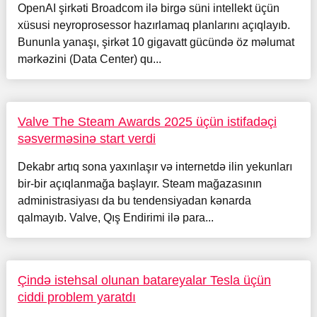
OpenAI şirkəti Broadcom ilə birgə süni intellekt üçün
xüsusi neyroprosessor hazırlamaq planlarını açıqlayıb.
Bununla yanaşı, şirkət 10 gigavatt gücündə öz məlumat
mərkəzini (Data Center) qu...
Valve The Steam Awards 2025 üçün istifadəçi
səsverməsinə start verdi
Dekabr artıq sona yaxınlaşır və internetdə ilin yekunları
bir-bir açıqlanmağa başlayır. Steam mağazasının
administrasiyası da bu tendensiyadan kənarda
qalmayıb. Valve, Qış Endirimi ilə para...
Çində istehsal olunan batareyalar Tesla üçün
ciddi problem yaratdı