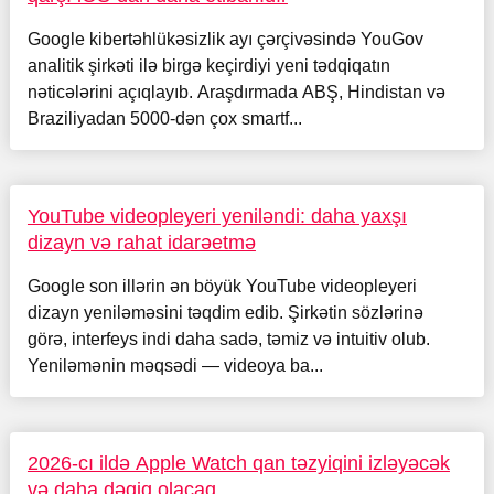
Google kibertəhlükəsizlik ayı çərçivəsində YouGov
analitik şirkəti ilə birgə keçirdiyi yeni tədqiqatın
nəticələrini açıqlayıb. Araşdırmada ABŞ, Hindistan və
Braziliyadan 5000-dən çox smartf...
YouTube videopleyeri yeniləndi: daha yaxşı
dizayn və rahat idarəetmə
Google son illərin ən böyük YouTube videopleyeri
dizayn yeniləməsini təqdim edib. Şirkətin sözlərinə
görə, interfeys indi daha sadə, təmiz və intuitiv olub.
Yeniləmənin məqsədi — videoya ba...
2026-cı ildə Apple Watch qan təzyiqini izləyəcək
və daha dəqiq olacaq