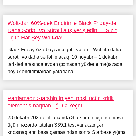
Wolt-dan 60%-dək Endirimlə Black Friday-də
Daha Sərfəli və Sürətli alış-veriş edin — Sizin
üçün Hər Şey Wolt-da!
Black Friday Azərbaycana gəlir və bu il Wolt ilə daha
sürətli və daha sərfəli olacaq! 10 noyabr – 1 dekabr
tarixləri arasında evdən çıxmadan yüzlərlə mağazada
böyük endirimlərdən yararlana ...
Partlamadı: Starship-in yeni nəsli üçün kritik
element sınaqdan uğurla keçdi
23 dekabr 2025-ci il tarixində Starship-in üçüncü nəsli
üçün nəzərdə tutulan S39.1 test yanacaq çəni
kriosınaqların başa çatmasından sonra Starbase yığma