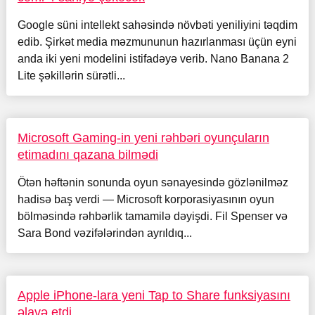
Google süni intellekt sahəsində növbəti yeniliyini təqdim
edib. Şirkət media məzmununun hazırlanması üçün eyni
anda iki yeni modelini istifadəyə verib. Nano Banana 2
Lite şəkillərin sürətli...
Microsoft Gaming-in yeni rəhbəri oyunçuların
etimadını qazana bilmədi
Ötən həftənin sonunda oyun sənayesində gözlənilməz
hadisə baş verdi — Microsoft korporasiyasının oyun
bölməsində rəhbərlik tamamilə dəyişdi. Fil Spenser və
Sara Bond vəzifələrindən ayrıldıq...
Apple iPhone-lara yeni Tap to Share funksiyasını
əlavə etdi