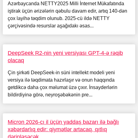
Azərbaycanda NETTY2025 Milli İnternet Mükafatında
iştirak üçün ərizələrin qəbulu davam edir, artıq 140-dən
çox layihə təqdim olunub. 2025-cü ildə NETTY
çərçivəsində resurslar aşağıdakı əsas...
DeepSeek R2-nin yeni versiyası GPT-4-ə rəqib
olacaq
Çin şirkəti DeepSeek-in süni intellekt modeli yeni
versiya ilə təqdimata hazırlaşır və onun haqqında
getdikcə daha çox məlumat üzə çıxır. İnsayderlərin
bildirdiyinə görə, neyroşəbəkənin pre...
Micron 2026-cı il üçün yaddaş bazarı ilə bağlı
xəbərdarlıq edir: qiymətlər artacaq, qıtlıq
dərinləşəcək