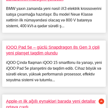
BMW yaxın zamanda yeni nəsil iX3 elektrik krossoverini
satışa çıxarmağa hazırlaşır. Bu model Neue Klasse
xəttinin ilk nümayəndəsi olacaq və 800 V batareya
sistemi, 400 kVt-a qədər sürətli ş...
iQOO Pad 5e – güclü Snapdragon 8s Gen 3 çipli
yeni planşet təqdim olundu
iQOO Çində flaqman iQOO 15 smartfonu ilə yanaşı, yeni
iQOO Pad 5e planşetini də təqdim edib. Cihaz böyük və
sürətli ekran, yüksək performanslı prosessor, effektiv
soyutma sistemi və tutumlu...
Apple-ın ilk ağıllı eynəkləri barədə yeni detallar
ortaya çıxdı