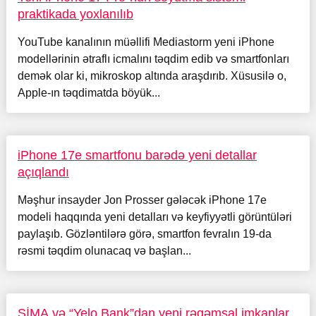
praktikada yoxlanılıb
YouTube kanalının müəllifi Mediastorm yeni iPhone
modellərinin ətraflı icmalını təqdim edib və smartfonları
demək olar ki, mikroskop altında araşdırıb. Xüsusilə o,
Apple-ın təqdimatda böyük...
iPhone 17e smartfonu barədə yeni detallar
açıqlandı
Məşhur insayder Jon Prosser gələcək iPhone 17e
modeli haqqında yeni detalları və keyfiyyətli görüntüləri
paylaşıb. Gözləntilərə görə, smartfon fevralın 19-da
rəsmi təqdim olunacaq və başlan...
SİMA və “Yelo Bank”dan yeni rəqəmsal imkanlar