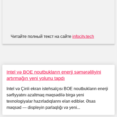
Читайте полный текст на сайте
infocity.tech
Intel və BOE noutbukların enerji səmərəliliyini
artırmağın yeni yolunu tapdı
Intel və Çinli ekran istehsalçısı BOE noutbukların enerji
sərfiyyatını azaltmaq məqsədilə birgə yeni
texnologiyalar hazırladıqlarını elan ediblər. Əsas
məqsəd — displeyin parlaqlığı və yeni...