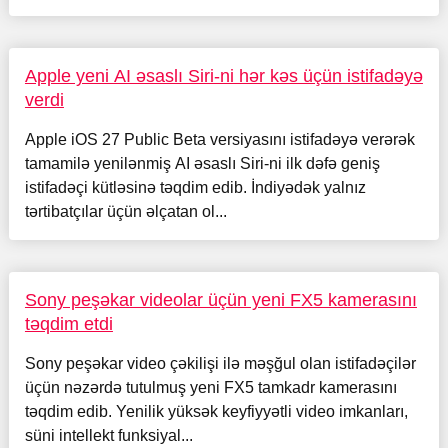
Apple yeni AI əsaslı Siri-ni hər kəs üçün istifadəyə
verdi
Apple iOS 27 Public Beta versiyasını istifadəyə verərək
tamamilə yenilənmiş AI əsaslı Siri-ni ilk dəfə geniş
istifadəçi kütləsinə təqdim edib. İndiyədək yalnız
tərtibatçılar üçün əlçatan ol...
Sony peşəkar videolar üçün yeni FX5 kamerasını
təqdim etdi
Sony peşəkar video çəkilişi ilə məşğul olan istifadəçilər
üçün nəzərdə tutulmuş yeni FX5 tamkadr kamerasını
təqdim edib. Yenilik yüksək keyfiyyətli video imkanları,
süni intellekt funksiyal...