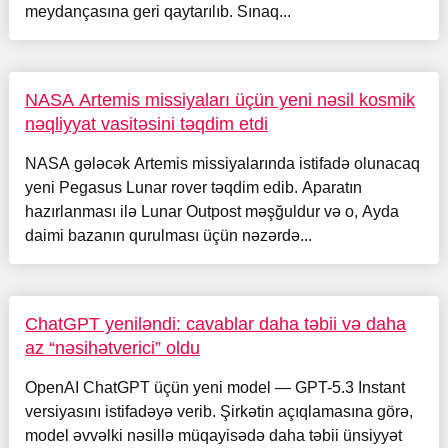
meydançasına geri qaytarılıb. Sınaq...
NASA Artemis missiyaları üçün yeni nəsil kosmik
nəqliyyat vasitəsini təqdim etdi
NASA gələcək Artemis missiyalarında istifadə olunacaq
yeni Pegasus Lunar rover təqdim edib. Aparatın
hazırlanması ilə Lunar Outpost məşğuldur və o, Ayda
daimi bazanın qurulması üçün nəzərdə...
ChatGPT yeniləndi: cavablar daha təbii və daha
az “nəsihətverici” oldu
OpenAI ChatGPT üçün yeni model — GPT-5.3 Instant
versiyasını istifadəyə verib. Şirkətin açıqlamasına görə,
model əvvəlki nəsillə müqayisədə daha təbii ünsiyyət