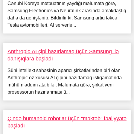
Cənubi Koreya mətbuatının yaydığı məlumata görə,
Samsung Electronics və Neuralink arasında əməkdaşlıq
daha da genişlənib. Bildirilir ki, Samsung artıq təkcə
Tesla avtomobilləri, AI serverlə...
Anthropic AI çipi hazırlamaq üçün Samsung ilə
danışıqlara başladı
Süni intellekt sahəsinin aparıcı şirkətlərindən biri olan
Anthropic öz xüsusi AI çipini hazırlamaq istiqamətində
mühüm addım ata bilər. Məlumata görə, şirkət yeni
prosessorun hazırlanması ü...
Çində humanoid robotlar üçün “məktəb” fəaliyyətə
başladı