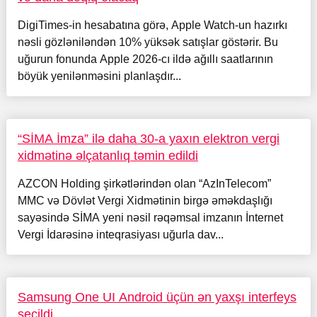
DigiTimes-in hesabatına görə, Apple Watch-un hazırkı
nəsli gözləniləndən 10% yüksək satışlar göstərir. Bu
uğurun fonunda Apple 2026-cı ildə ağıllı saatlarının
böyük yenilənməsini planlaşdır...
“SİMA İmza” ilə daha 30-a yaxın elektron vergi
xidmətinə əlçatanlıq təmin edildi
AZCON Holding şirkətlərindən olan “AzInTelecom”
MMC və Dövlət Vergi Xidmətinin birgə əməkdaşlığı
sayəsində SİMA yeni nəsil rəqəmsal imzanın İnternet
Vergi İdarəsinə inteqrasiyası uğurla dav...
Samsung One UI Android üçün ən yaxşı interfeys
seçildi