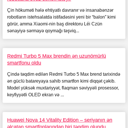
Çin hökuməti hələ ehtiyatlı davranır və insanabənzər
robotların istehsalatda istifadəsini yeni bir “balon” kimi
görür, amma Xiaomi-nin baş direktoru Léi Czün
sənayiyə sərmayə qoymağı təşviq...
Redmi Turbo 5 Max brendin ən uzunömürlü
smartfonu oldu
Çində təqdim edilən Redmi Turbo 5 Max brend tarixində
ən güclü batareyaya sahib smartfon kimi diqqət çəkib.
Model yüksək muxtariyyət, flaqman səviyyəli prosessor,
keyfiyyətli OLED ekran və ...
Huawei Nova 14 Vitality Edition – seriyanın ən
əlçatan smartfonlarından biri təqdim olundu