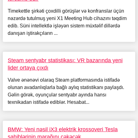
Timekettle şirkəti çoxdilli görüşlər və konfranslar üçün
nəzərdə tutulmuş yeni X1 Meeting Hub cihazını təqdim
edib. Süni intellektlə işləyən sistem müxtəlif dillərdə
danışan iştirakçıların ...
Steam sentyabr statistikası: VR bazarında yeni
lider ortaya çıxdı
Valve ənənəvi olaraq Steam platformasında istifadə
olunan avadanlıqlarla bağlı aylıq statistikanı paylaşdı.
Gəlin görək, oyunçular sentyabr ayında hansı
texnikadan istifadə ediblər. Hesabat...
BMW: Yeni nəsil iX3 elektrik krossoveri Tesla
sahiblərinin marağını çəkəcək