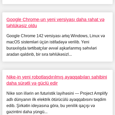
Google Chrome-un yeni versiyası daha rahat və
təhlükəsiz oldu
Google Chrome 142 versiyası artıq Windows, Linux və
macOS sistemləri üçün istifadəyə verilib. Yeni
buraxılışda tərtibatçılar əvvəl aşkarlanmış səhvləri
aradan qaldırıb, bir sıra təhlükəsizl...
Nike-in yeni robotlaşdırılmış ayaqqabıları sahibini
daha sürətli və güclü edir
Nike son illərin ən futuristik layihəsini — Project Amplify
adlı dünyanın ilk elektrik ötürücülü ayaqqabısını təqdim
edib. Şirkətin ideyasına görə, bu yenilik qaçışı və
gəzintini daha yüngü...