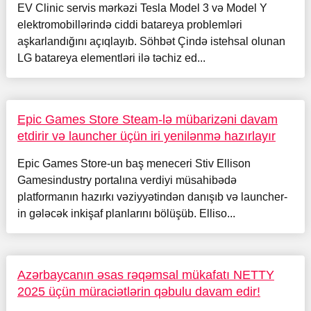
EV Clinic servis mərkəzi Tesla Model 3 və Model Y
elektromobillərində ciddi batareya problemləri
aşkarlandığını açıqlayıb. Söhbət Çində istehsal olunan
LG batareya elementləri ilə təchiz ed...
Epic Games Store Steam-lə mübarizəni davam
etdirir və launcher üçün iri yenilənmə hazırlayır
Epic Games Store-un baş meneceri Stiv Ellison
Gamesindustry portalına verdiyi müsahibədə
platformanın hazırkı vəziyyətindən danışıb və launcher-
in gələcək inkişaf planlarını bölüşüb. Elliso...
Azərbaycanın əsas rəqəmsal mükafatı NETTY
2025 üçün müraciətlərin qəbulu davam edir!