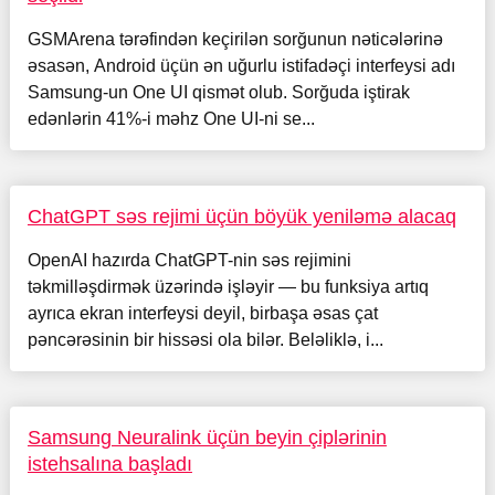
GSMArena tərəfindən keçirilən sorğunun nəticələrinə
əsasən, Android üçün ən uğurlu istifadəçi interfeysi adı
Samsung-un One UI qismət olub. Sorğuda iştirak
edənlərin 41%-i məhz One UI-ni se...
ChatGPT səs rejimi üçün böyük yeniləmə alacaq
OpenAI hazırda ChatGPT-nin səs rejimini
təkmilləşdirmək üzərində işləyir — bu funksiya artıq
ayrıca ekran interfeysi deyil, birbaşa əsas çat
pəncərəsinin bir hissəsi ola bilər. Beləliklə, i...
Samsung Neuralink üçün beyin çiplərinin
istehsalına başladı