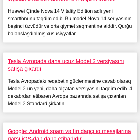
Huawei Çində Nova 14 Vitality Edition adlı yeni
smartfonunu təqdim edib. Bu model Nova 14 seriyasının
beşinci üzvüdür və orta qiymət seqmentinə aiddir. Qurğu
balanslaşdırılmış xüsusiyyətlər...
Tesla Avropada daha ucuz Model 3 versiyasını
satışa çıxardı
Tesla Avropadakı rəqabətin güclənməsinə cavab olaraq
Model 3-ün yeni, daha əlçatan versiyasını təqdim edib. 4
dekabrdan etibarən Avropa bazarında satışa çıxarılan
Model 3 Standard şirkətin ...
Google: Android spam və fırıldaqçılıq mesajlarına
qarşı iOS-dan daha etibarlıdır