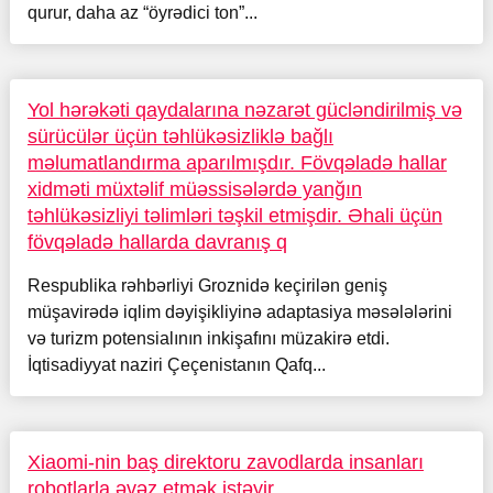
qurur, daha az “öyrədici ton”...
Yol hərəkəti qaydalarına nəzarət gücləndirilmiş və
sürücülər üçün təhlükəsizliklə bağlı
məlumatlandırma aparılmışdır. Fövqəladə hallar
xidməti müxtəlif müəssisələrdə yanğın
təhlükəsizliyi təlimləri təşkil etmişdir. Əhali üçün
fövqəladə hallarda davranış q
Respublika rəhbərliyi Groznidə keçirilən geniş
müşavirədə iqlim dəyişikliyinə adaptasiya məsələlərini
və turizm potensialının inkişafını müzakirə etdi.
İqtisadiyyat naziri Çeçenistanın Qafq...
Xiaomi-nin baş direktoru zavodlarda insanları
robotlarla əvəz etmək istəyir