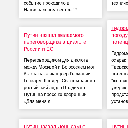
событие проходило в
техниче
Национальном центре "Р...
Гидром
Путин назвал желаемого
погоду
переговорщика в диалоге
потенц
России и ЕС
Гидром
Переговорщиком для диалога
охаракт
между Москвой и Брюсселем мог
Тверско
бы стать экс-канцлер Германии
потенц
Герхард Шредер. Об этом заявил
“желтую
российский лидер Владимир
уверяют
Путин на пресс-конференции.
предста
«Для меня л...
установ
Путин назвал День самбо
Путин 