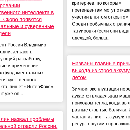
критериев, по которым
ировании
претендентам могут отказа
твенного интеллекта в
участии в пятом открытом
. Скоро появятся
Среди необычных ограни
нальные и суверенные
татуировки (если они вид
дели
одеждой, больш...
ент России Владимир
одписал закон,
ующий разработку,
Названы главные прич
ние и применение
выхода из строя аккум
х фундаментальных
летом
 искусственного
кта, пишет «ИнтерФакс».
Зимняя эксплуатация нер
т уже оп...
аукается владельцам маш
приходом тепла, когда вы
разные скрытые болячки. 
частая из них – аккумулято
ллин назвал проблемы
ресурс ощутимо просажив
ельной отрасли России.