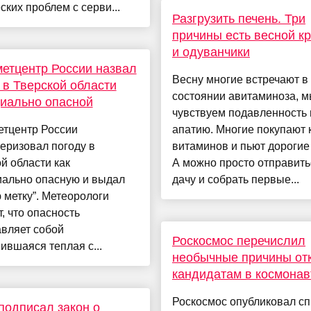
ских проблем с серви...
Разгрузить печень. Три
причины есть весной к
и одуванчики
етцентр России назвал
Весну многие встречают в
 в Тверской области
состоянии авитаминоза, 
иально опасной
чувствуем подавленность 
етцентр России
апатию. Многие покупают 
еризовал погоду в
витаминов и пьют дороги
й области как
А можно просто отправить
иально опасную и выдал
дачу и собрать первые...
 метку”. Метеорологи
, что опасность
вляет собой
Роскосмос перечислил
ившаяся теплая с...
необычные причины от
кандидатам в космона
Роскосмос опубликовал сп
подписал закон о