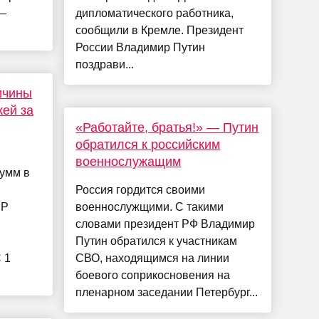
 —
дипломатического работника,
сообщили в Кремле. Президент
России Владимир Путин
поздрави...
ичины
жей за
«Работайте, братья!» — Путин
обратился к российским
военнослужащим
сумм в
Россия гордится своими
ИР
военнослужщими. С такими
словами президент РФ Владимир
Путин обратился к участникам
 1
СВО, находящимся на линии
боевого соприкосновения на
пленарном заседании Петербург...