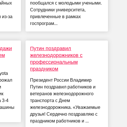
чайных
пообщался с молодыми учеными.
Сотрудники университета,
 из-за
привлеченные в рамках
госпрограм...
одажи
Путин поздравил
чем
железнодорожников с
профессиональным
праздником
yota
орожал
Президент России Владимир
и
Путин поздравил работников и
ик
ветеранов железнодорожного
 3-4
транспорта с Днем
 машины
железнодорожника. «Уважаемые
друзья! Сердечно поздравляю с
праздником работников и ...