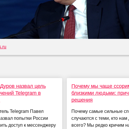
.ru
Дуров назвал цель
Почему мы чаще ссори
чений Telegram в
близкими людьми: прич
и
решения
тель Telegram Павел
Почему самые сильные с
азвал попытки России
случаются с теми, кто нам
ить доступ к мессенджеру
всего? Мы редко кричим н