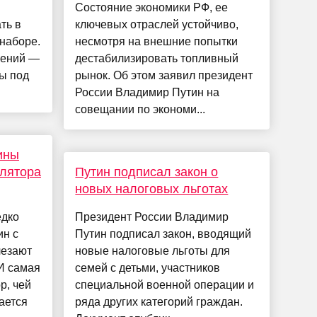
Состояние экономики РФ, ее
ть в
ключевых отраслей устойчиво,
 наборе.
несмотря на внешние попытки
чений —
дестабилизировать топливный
ны под
рынок. Об этом заявил президент
России Владимир Путин на
совещании по экономи...
ины
улятора
Путин подписал закон о
новых налоговых льготах
едко
Президент России Владимир
ин с
Путин подписал закон, вводящий
лезают
новые налоговые льготы для
И самая
семей с детьми, участников
р, чей
специальной военной операции и
ается
ряда других категорий граждан.