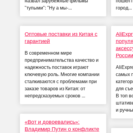
назвал зарубежные фильмы
пошел 
"тупыми": "Ну а мы-...
город...
Оптовые поставки из Китая с
AliExp
гарантией
попул
аксесс
В современном мире
Росси
предпринимательства качество и
надежность поставок играют
AliExpr
ключевую роль. Многие компании
самых 
сталкиваются с проблемами при
категор
заказе товаров из Китая: от
для съе
непредсказуемых сроков ...
В топ в
штатив
и ручные
«Вот и довоевались»:
Владимир Путин о конфликте