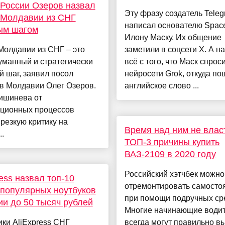
России Озеров назвал
Эту фразу создатель Tele
 Молдавии из СНГ
написал основателю Spac
ым шагом
Илону Маску. Их общение
Молдавии из СНГ – это
заметили в соцсети Х. А н
уманный и стратегически
всё с того, что Маск спрос
 шаг, заявил посол
нейросети Grok, откуда по
в Молдавии Олег Озеров.
английское слово ...
Кишинева от
ационных процессов
резкую критику на
Время над ним не влас
..
ТОП-3 причины купить
ВАЗ-2109 в 2020 году
Российский хэтчбек можно
ress назвал топ-10
отремонтировать самосто
популярных ноутбуков
при помощи подручных ср
ии до 50 тысяч рублей
Многие начинающие водит
ки AliExpress СНГ
всегда могут правильно в