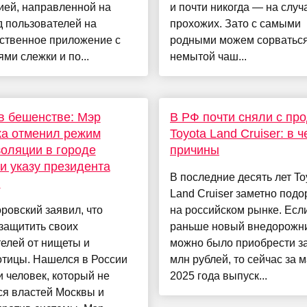
ией, направленной на
и почти никогда — на слу
 пользователей на
прохожих. Зато с самыми
рственное приложение с
родными можем сорваться
ми слежки и по...
немытой чаш...
в бешенстве: Мэр
В РФ почти сняли с пр
ка отменил режим
Toyota Land Cruiser: в 
оляции в городе
причины
и указу президента
В последние десять лет To
и
Land Cruiser заметно под
ровский заявил, что
на российском рынке. Есл
защитить своих
раньше новый внедорожн
елей от нищеты и
можно было приобрести за
отицы. Нашелся в России
млн рублей, то сейчас за
и человек, который не
2025 года выпуск...
ся властей Москвы и