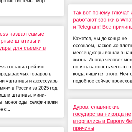
против системы. Мэр
Так вот почему глючат 
работают звонки в Wha
и Telegram! Все причин
ress назвал самые
Кажется, мы до конца не
ярные штативы и
осознаем, насколько плот
уары для съемки в
мессенджеры вошли в на
и
жизнь. Иногда человек мо
ess составил рейтинг
понять важность чего-то т
продаваемых товаров в
когда лишится этого. Нечт
ии «штативы и аксессуары
подобное сейчас происходи
мки» в России за 2025 год.
ошли штативы, мини-
ы, моноподы, селфи-палки
Дуров: славянские
 с...
государства никогда не
вторгались в Европу бе
причины