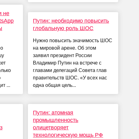
и не
tsApp
Путин: необходимо повысить
ы
глобальную роль ШОС
Нужно повысить значимость ШОС
но
на мировой арене. Об этом
шу
заявил президент России
жет
Владимир Путин на встрече с
олько
главами делегаций Совета глав
о
правительств ШОС. «У всех нас
т ...
одна общая цель...
Путин: атомная
промышленность
з
олицетворяет
технологическую мощь РФ