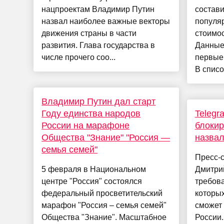
нацпроектам Владимир Путин
состави
назвал наиболее важные векторы
популяр
движения страны в части
стоимос
развития. Глава государства в
Данные
числе прочего соо...
первые 
В списо
Владимир Путин дал старт
Году единства народов
Telegr
России на марафоне
блокир
Общества "Знание" "Россия —
назвал
семья семей"
Пресс-с
5 февраля в Национальном
Дмитри
центре "Россия" состоялся
требов
федеральный просветительский
которы
марафон "Россия – семья семей"
сможет 
Общества "Знание". Масштабное
России