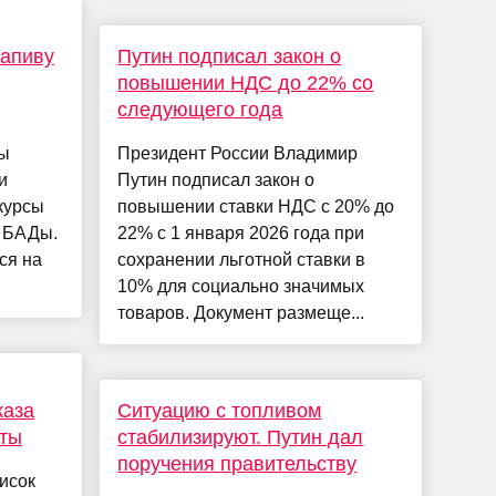
рапиву
Путин подписал закон о
повышении НДС до 22% со
следующего года
мы
Президент России Владимир
и
Путин подписал закон о
курсы
повышении ставки НДС с 20% до
е БАДы.
22% с 1 января 2026 года при
ся на
сохранении льготной ставки в
10% для социально значимых
товаров. Документ размеще...
каза
Ситуацию с топливом
вты
стабилизируют. Путин дал
поручения правительству
исок