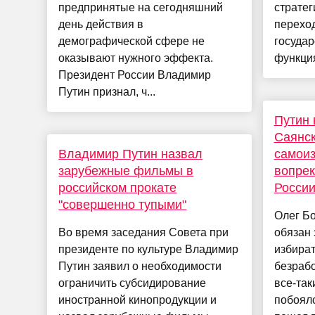
предпринятые на сегодняшний
стратег
день действия в
переход
демографической сфере не
госуда
оказывают нужного эффекта.
функция
Президент России Владимир
Путин признал, ч...
Путин 
Саянс
Владимир Путин назвал
самоиз
зарубежные фильмы в
вопрек
российском прокате
Росси
"совершенно тупыми"
Олег Бо
Во время заседания Совета при
обязан 
президенте по культуре Владимир
избират
Путин заявил о необходимости
безраб
ограничить субсидирование
все-так
иностранной кинопродукции и
побоял