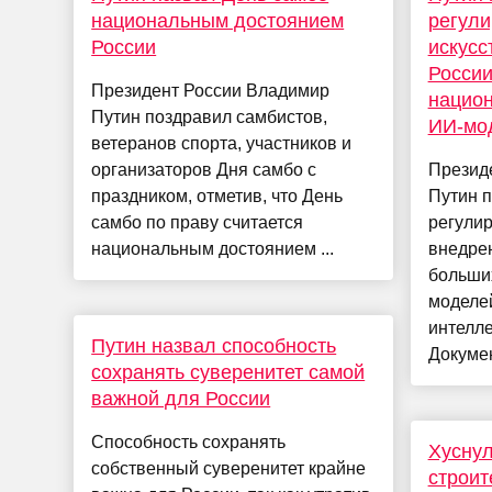
национальным достоянием
регул
России
искусс
России
Президент России Владимир
нацио
Путин поздравил самбистов,
ИИ-мо
ветеранов спорта, участников и
организаторов Дня самбо с
Презид
праздником, отметив, что День
Путин п
самбо по праву считается
регулир
национальным достоянием ...
внедре
больши
моделей
интелле
Путин назвал способность
Докумен
сохранять суверенитет самой
важной для России
Способность сохранять
Хусну
собственный суверенитет крайне
строит