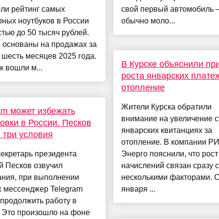
ли рейтинг самых
свой первый автомобиль
ных ноутбуков в России
обычно моло...
тью до 50 тысяч рублей.
 основаны на продажах за
шесть месяцев 2025 года.
В Курске объяснили пр
к вошли м...
роста январских плате
отопление
Жители Курска обратили
am может избежать
внимание на увеличение 
овки в России. Песков
январских квитанциях за
 три условия
отопление. В компании Р
екретарь президента
Энерго пояснили, что рост
й Песков озвучил
начислений связан сразу с
ания, при выполнении
несколькими факторами. С
х мессенджер Telegram
января ...
продолжить работу в
. Это произошло на фоне