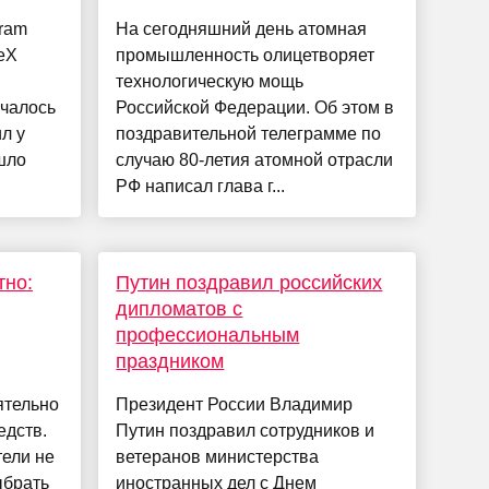
gram
На сегодняшний день атомная
eX
промышленность олицетворяет
технологическую мощь
ачалось
Российской Федерации. Об этом в
ил у
поздравительной телеграмме по
шло
случаю 80-летия атомной отрасли
РФ написал глава г...
тно:
Путин поздравил российских
дипломатов с
профессиональным
праздником
ятельно
Президент России Владимир
едств.
Путин поздравил сотрудников и
ели не
ветеранов министерства
ыбрать
иностранных дел с Днем