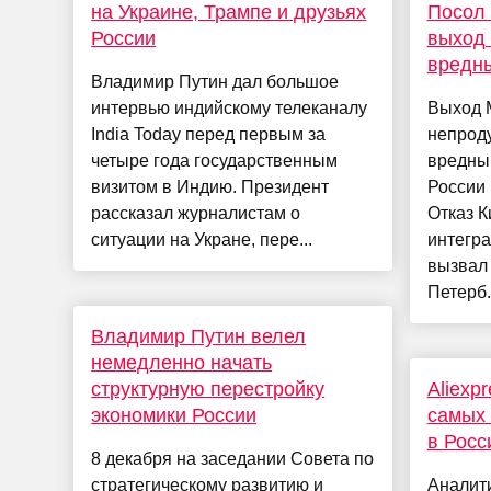
на Украине, Трампе и друзьях
Посол 
России
выход
вредн
Владимир Путин дал большое
интервью индийскому телеканалу
Выход 
India Today перед первым за
непрод
четыре года государственным
вредный
визитом в Индию. Президент
России 
рассказал журналистам о
Отказ 
ситуации на Укране, пере...
интегр
вызвал 
Петерб.
Владимир Путин велел
немедленно начать
структурную перестройку
Aliexp
экономики России
самых 
в Росс
8 декабря на заседании Совета по
стратегическому развитию и
Аналити