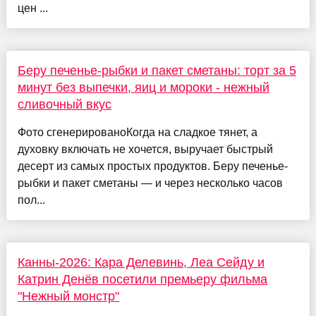
цен ...
Беру печенье-рыбки и пакет сметаны: торт за 5
минут без выпечки, яиц и мороки - нежный
сливочный вкус
Фото сгенерированоКогда на сладкое тянет, а
духовку включать не хочется, выручает быстрый
десерт из самых простых продуктов. Беру печенье-
рыбки и пакет сметаны — и через несколько часов
пол...
Канны-2026: Кара Делевинь, Леа Сейду и
Катрин Денёв посетили премьеру фильма
"Нежный монстр"