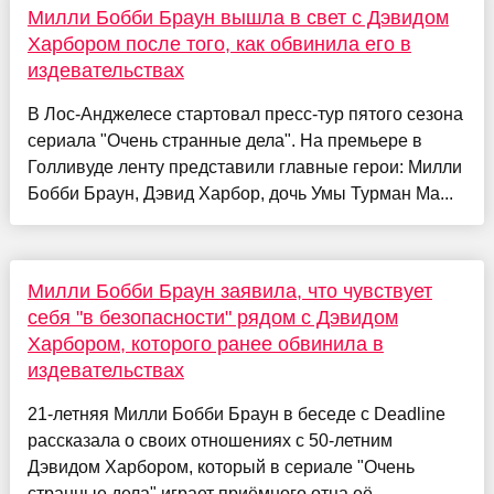
Милли Бобби Браун вышла в свет с Дэвидом
Харбором после того, как обвинила его в
издевательствах
В Лос-Анджелесе стартовал пресс-тур пятого сезона
сериала "Очень странные дела". На премьере в
Голливуде ленту представили главные герои: Милли
Бобби Браун, Дэвид Харбор, дочь Умы Турман Ма...
Милли Бобби Браун заявила, что чувствует
себя "в безопасности" рядом с Дэвидом
Харбором, которого ранее обвинила в
издевательствах
21-летняя Милли Бобби Браун в беседе с Deadline
рассказала о своих отношениях с 50-летним
Дэвидом Харбором, который в сериале "Очень
странные дела" играет приёмного отца её