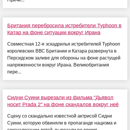
Британия перебросила истребители Typhoon в
Катар на фоне ситуации вокруг Ирана
Совместная 12-я эскадрилья истребителей Typhoon
королевских ВВС Британии и Катара развернута в
Персидском заливе для обороны на фоне растущей
напряженности вокруг Ирана. Великобритания
пере...
Сидни Суини вырезали из фильма "Дьявол
носит Prada 2" на фоне скандалов вокруг неё
Сцену со скандально известной актрисой Сидни
Суини, которую обвиняли в пропаганде нацизма и
сексуализации детей, вырезали во время