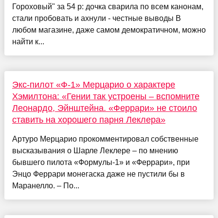
Гороховый" за 54 р: дочка сварила по всем канонам,
стали пробовать и ахнули - честные выводы В
любом магазине, даже самом демократичном, можно
найти к...
Экс-пилот «Ф-1» Мерцарио о характере
Хэмилтона: «Гении так устроены – вспомните
Леонардо, Эйнштейна. «Феррари» не стоило
ставить на хорошего парня Леклера»
Артуро Мерцарио прокомментировал собственные
высказывания о Шарле Леклере – по мнению
бывшего пилота «Формулы-1» и «Феррари», при
Энцо Феррари монегаска даже не пустили бы в
Маранелло. – По...