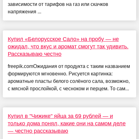
зависимости от тарифов на газ или скачков
напряжения ...
Купил «Белорусское Сало» на пробу — не
ожидал, что вкус и аромат смогут так удивить.
Рассказываю честно
freepik.comОжидания от продукта с таким названием
формируются мгновенно. Рисуется картинка:
ароматные пласты белого солёного сала, возможно,
с мясной прослойкой, с чесноком и перцем. То сам...
Купил в "Чижике" яйца за 69 рублей — и
только дома понял, какие они на самом деле
— честно рассказываю