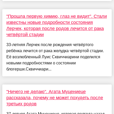
"Прошла первую химию, глаз не видит". Стали
известны новые подробности состояния
Лерчек, которая после родов лечится от рака
четвёртой стадии
33-летняя Лерчек после рождения четвёртого
ребёнка лечится от рака желудка четвёртой стадии.
Её возлюбленный Луис Сквиччиарини поделился
новыми подробностями о состоянии
блогерши.Сквиччиари...
"Ничего не делаю". Агата Муцениеце
рассказала, почему не может похудеть после
третьих родов
37-летняя Агата Муцениеце, которая полгода назад