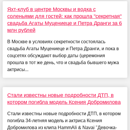
Яхт-клуб в центре Москвы и водка с
соленьями для гостей: как прошла "секретная"
свадьба Агаты Муцениеце и Петра Дранги за 6
млн рублей
В Москве в условиях секретности состоялась
свадьба Агаты Муцениеце и Петра Дранги, и пока в
соцсетях обсуждают выбор даты (церемония
прошла в тот же день, что и свадьба бывшего мужа
актрисы...
Стали известны новые подробности ДТП, в
котором погибла модель Ксения Добромилова
Стали известны новые подробности ДТП, в котором
погибла 34-летняя модель и актриса Ксения
Добромилова из клипа HammAli & Navai "Девочка-