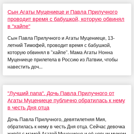
Сын Агаты Муцениеце и Павла Прилучного
проводит время с бабушкой, которую обвинял
в "хайпе"
Сын Павла Прилучного и Агаты Муцениеце, 13-
летний Тимофей, проводит время с бабушкой,
которую обвинял в "хайпе". Мама Агаты Нонна
Муцениеце прилетела в Россию из Латвии, чтобы
навестить доч...
"Лучший папа". Дочь Павла Прилучного от
Агаты Муцениеце публично обратилась к нему
в честь Дня отца
Дочь Павла Прилучного, девятилетняя Мия,
обратилась к нему в честь Дня отца. Сейчас девочка
живёт с мамой Агатой Муцениеце и её новым мужем