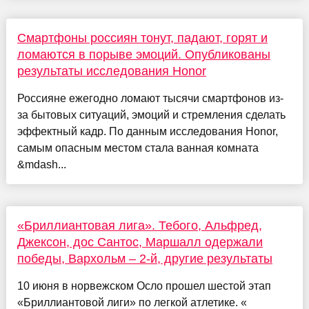
Смартфоны россиян тонут, падают, горят и
ломаются в порыве эмоций. Опубликованы
результаты исследования Honor
Россияне ежегодно ломают тысячи смартфонов из-
за бытовых ситуаций, эмоций и стремления сделать
эффектный кадр. По данным исследования Honor,
самым опасным местом стала ванная комната
&mdash...
«Бриллиантовая лига». Тебого, Альфред,
Джексон, дос Сантос, Маршалл одержали
победы, Вархольм – 2-й, другие результаты
10 июня в норвежском Осло прошел шестой этап
«Бриллиантовой лиги» по легкой атлетике. «