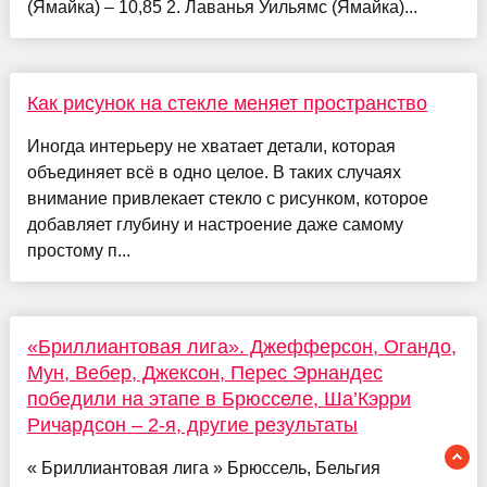
(Ямайка) – 10,85 2. Лаванья Уильямс (Ямайка)...
Как рисунок на стекле меняет пространство
Иногда интерьеру не хватает детали, которая
объединяет всё в одно целое. В таких случаях
внимание привлекает стекло с рисунком, которое
добавляет глубину и настроение даже самому
простому п...
«Бриллиантовая лига». Джефферсон, Огандо,
Мун, Вебер, Джексон, Перес Эрнандес
победили на этапе в Брюсселе, Ша’Кэрри
Ричардсон – 2-я, другие результаты
« Бриллиантовая лига » Брюссель, Бельгия