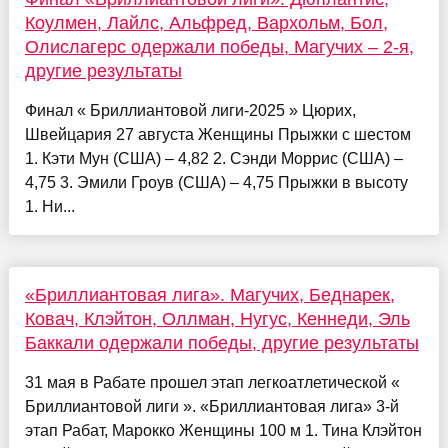
Коулмен, Лайлс, Альфред, Вархольм, Бол,
Олислагерс одержали победы, Магучих – 2-я,
другие результаты
Финал « Бриллиантовой лиги-2025 » Цюрих,
Швейцария 27 августа Женщины Прыжки с шестом
1. Кэти Мун (США) – 4,82 2. Сэнди Моррис (США) –
4,75 3. Эмили Гроув (США) – 4,75 Прыжки в высоту
1. Ни...
«Бриллиантовая лига». Магучих, Беднарек,
Ковач, Клэйтон, Оллман, Нугус, Кеннеди, Эль
Баккали одержали победы, другие результаты
31 мая в Рабате прошел этап легкоатлетической «
Бриллиантовой лиги ». «Бриллиантовая лига» 3-й
этап Рабат, Марокко Женщины 100 м 1. Тина Клэйтон