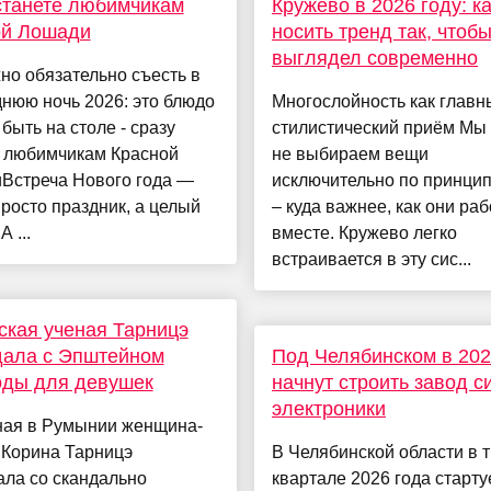
станете любимчикам
Кружево в 2026 году: к
ой Лошади
носить тренд так, чтобы
выглядел современно
но обязательно съесть в
нюю ночь 2026: это блюдо
Многослойность как главн
быть на столе - сразу
стилистический приём Мы
е любимчикам Красной
не выбираем вещи
Встреча Нового года —
исключительно по принцип
просто праздник, а целый
– куда важнее, как они ра
А ...
вместе. Кружево легко
встраивается в эту сис...
кая ученая Тарницэ
дала с Эпштейном
Под Челябинском в 202
оды для девушек
начнут строить завод с
электроники
ная в Румынии женщина-
 Корина Тарницэ
В Челябинской области в 
ала со скандально
квартале 2026 года старту