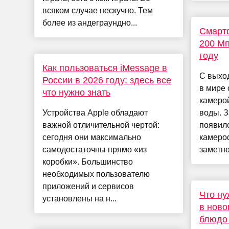
всяком случае нескучно. Тем
более из андеграундно...
Смарт
200 Мп
году
Как пользоваться iMessage в
С выход
России в 2026 году: здесь все
в мире
что нужно знать
камерой
Устройства Apple обладают
воды. З
важной отличительной чертой:
появил
сегодня они максимально
камероф
самодостаточны прямо «из
заметно 
коробки». Большинство
необходимых пользователю
приложений и сервисов
Что ну
установлены на н...
в ново
блюдо 