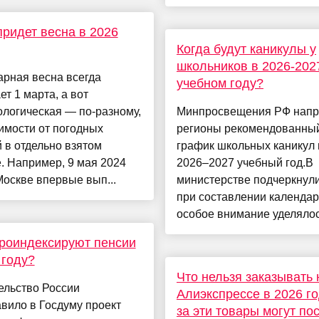
придет весна в 2026
Когда будут каникулы у
школьников в 2026-202
рная весна всегда
учебном году?
ет 1 марта, а вот
логическая — по-разному,
Минпросвещения РФ напр
имости от погодных
регионы рекомендованны
 в отдельно взятом
график школьных каникул 
. Например, 9 мая 2024
2026–2027 учебный год.В
Москве впервые вып...
министерстве подчеркнули
при составлении календа
особое внимание уделялось
роиндексируют пенсии
 году?
Что нельзя заказывать 
ельство России
Алиэкспрессе в 2026 г
вило в Госдуму проект
за эти товары могут по