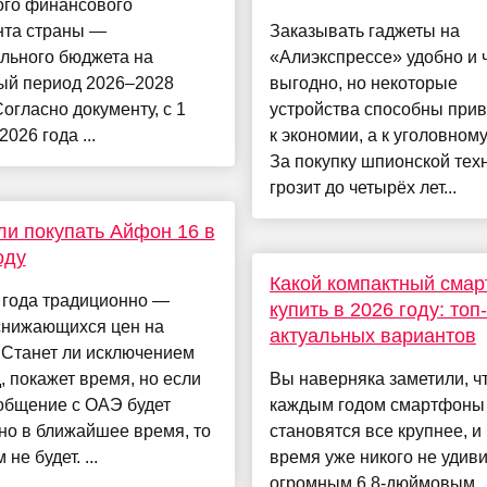
ого финансового
нта страны —
Заказывать гаджеты на
льного бюджета на
«Алиэкспрессе» удобно и 
ый период 2026–2028
выгодно, но некоторые
Согласно документу, с 1
устройства способны прив
026 года ...
к экономии, а к уголовному
За покупку шпионской тех
грозит до четырёх лет...
ли покупать Айфон 16 в
оду
Какой компактный сма
 года традиционно —
купить в 2026 году: топ
снижающихся цен на
актуальных вариантов
 Станет ли исключением
д, покажет время, но если
Вы наверняка заметили, чт
общение с ОАЭ будет
каждым годом смартфоны
но в ближайшее время, то
становятся все крупнее, и
не будет. ...
время уже никого не удиви
огромным 6,8-дюймовым