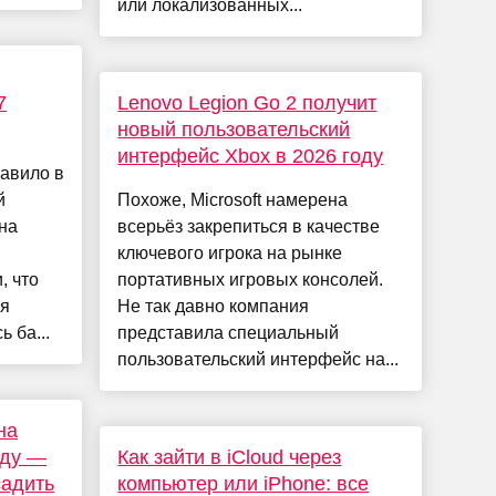
или локализованных...
7
Lenovo Legion Go 2 получит
новый пользовательский
интерфейс Xbox в 2026 году
авило в
й
Похоже, Microsoft намерена
на
всерьёз закрепиться в качестве
ключевого игрока на рынке
, что
портативных игровых консолей.
ря
Не так давно компания
 ба...
представила специальный
пользовательский интерфейс на...
на
оду —
Как зайти в iCloud через
садить
компьютер или iPhone: все