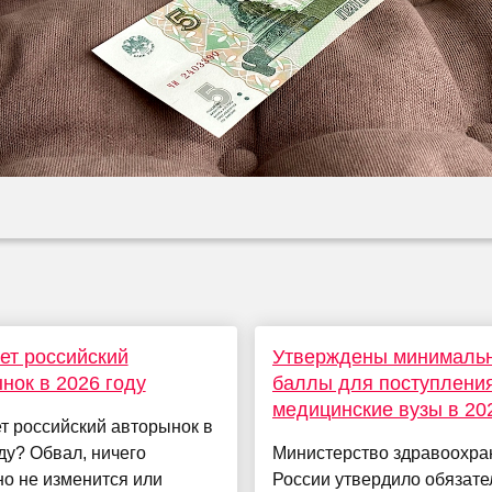
ет российский
Утверждены минималь
нок в 2026 году
баллы для поступления
медицинские вузы в 20
т российский авторынок в
ду? Обвал, ничего
Министерство здравоохра
о не изменится или
России утвердило обязат