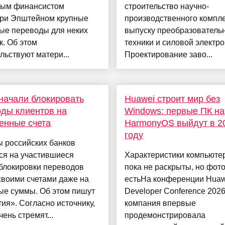
ным финансистом
строительство научно-
и Эпштейном крупные
производственного компле
ые переводы для неких
выпуску преобразователь
. Об этом
техники и силовой электро
льствуют матери...
Проектирование заво...
начали блокировать
Huawei строит мир без
ды клиентов на
Windows: первые ПК на
енные счета
HarmonyOS выйдут в 2
году
 российских банков
ся на участившиеся
Характеристики компьюте
блокировки переводов
пока не раскрыты, но фот
своими счетами даже на
естьНа конференции Huaw
ые суммы. Об этом пишут
Developer Conference 202
ия». Согласно источнику,
компания впервые
чень стремят...
продемонстрировала