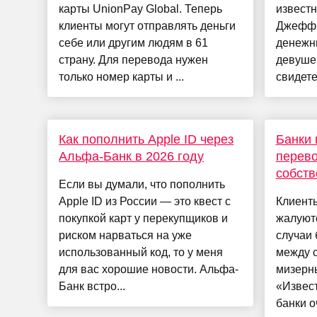
карты UnionPay Global. Теперь
извест
клиенты могут отправлять деньги
Джеффр
себе или другим людям в 61
денежн
страну. Для перевода нужен
девушек
только номер карты и ...
свидете
Как пополнить Apple ID через
Банки 
Альфа-Банк в 2026 году
перево
собств
Если вы думали, что пополнить
Apple ID из России — это квест с
Клиенты
покупкой карт у перекупщиков и
жалуют
риском нарваться на уже
случаи 
использованный код, то у меня
между 
для вас хорошие новости. Альфа-
мизерн
Банк встро...
«Извест
банки о