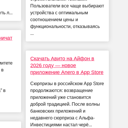
Пользователи все чаще выбирают
ь л...
устройства с оптимальным
соотношением цены и
функциональности, отказываясь
...
ничат
Скачать Авито на Айфон в
митете
2026 году — новое
 в
приложение Anero в App Store
Сюрпризы в российском App Store
” в
продолжаются: возвращение
приложений уже становится
доброй традицией. После волны
банковских приложений и
недавнего сюрприза с Альфа-
Инвестициями настал черё...