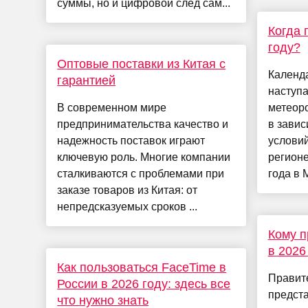
суммы, но и цифровой след сам...
Когда 
году?
Оптовые поставки из Китая с
Календа
гарантией
наступа
В современном мире
метеоро
предпринимательства качество и
в завис
надежность поставок играют
условий
ключевую роль. Многие компании
регионе
сталкиваются с проблемами при
года в 
заказе товаров из Китая: от
непредсказуемых сроков ...
Кому п
в 2026
Как пользоваться FaceTime в
Правит
России в 2026 году: здесь все
предста
что нужно знать