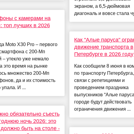
экраном, а 6,5-дюймовая
диагональ и вовсе стала чут
фоны с камерами на
: топ лучших в 2026
Как "Алые паруса" огра
а Moto X30 Pro – первого
движение транспорта в
 смартфона с 200-Мп
Петербурге в 2026 году
 – утекло уже немало
а это время на рынке
Как сообщили 8 июня в ко
ось множество 200-Мп
по транспорту Петербурга,
онов, да и их стоимость
связи с репетициями и
упала. И ...
проведением праздника
выпускников “Алые паруса
городе будут действовать
ограничения движения ...
жно обязательно съесть
годнюю ночь 2026: это
должно быть на столе -