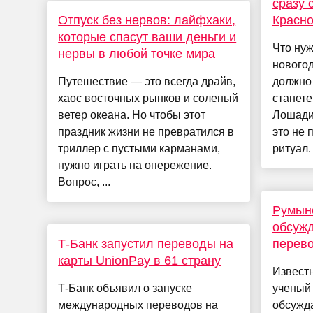
сразу 
Отпуск без нервов: лайфхаки,
Красн
которые спасут ваши деньги и
Что нуж
нервы в любой точке мира
новогод
Путешествие — это всегда драйв,
должно 
хаос восточных рынков и соленый
станет
ветер океана. Но чтобы этот
Лошади
праздник жизни не превратился в
это не 
триллер с пустыми карманами,
ритуал. 
нужно играть на опережение.
Вопрос, ...
Румынс
обсуж
Т-Банк запустил переводы на
перев
карты UnionPay в 61 страну
Извест
Т-Банк объявил о запуске
ученый
международных переводов на
обсужд