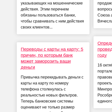
указывающих на мошеннические
продажи
действия. Этим перечнем
вопросы
обязаны пользоваться банки,
Союза 
чтобы сравнивать с ним действия
Вячесла
своих клиентов...
Опред
Переводы с карты на карту: 5
провед
причин, по которым банк
году
может заморозить ваши
16 окт
деньги
портал
Привычка перекидывать деньги с
правов
карты на карту по номеру
проект
телефона столкнулась с
Минпро
реальностью новых фильтров.
Рособр
Теперь банковские системы
единого
оценивают не только размер