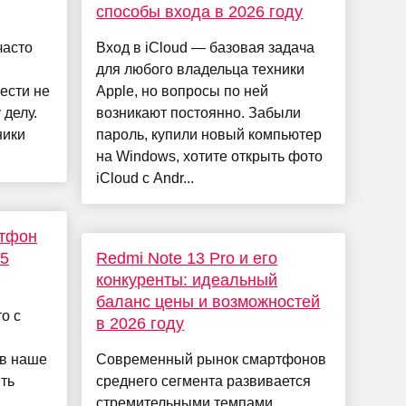
способы входа в 2026 году
часто
Вход в iCloud — базовая задача
для любого владельца техники
ести не
Apple, но вопросы по ней
 делу.
возникают постоянно. Забыли
ники
пароль, купили новый компьютер
на Windows, хотите открыть фото
iCloud с Andr...
ртфон
-5
Redmi Note 13 Pro и его
конкуренты: идеальный
баланс цены и возможностей
о с
в 2026 году
 в наше
Современный рынок смартфонов
ть
среднего сегмента развивается
стремительными темпами.