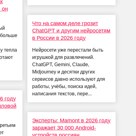
ак
 он
Что на самом деле грозит
ый
ChatGPT и другим нейросетям
 больше
в России в 2026 году
у тепла
Нейросети уже перестали быть
ботают
игрушкой для развлечений.
ChatGPT, Gemini, Claude,
Midjourney и десятки других
сервисов давно используют для
работы, учёбы, поиска идей,
написания текстов, пере...
6 году
иловой
Эксперты: Mamont в 2026 году
третьем
заражает 30 000 Android-
ет
устройств россиян