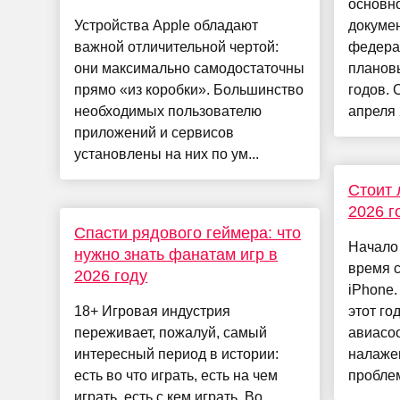
основн
Устройства Apple обладают
докуме
важной отличительной чертой:
федера
они максимально самодостаточны
планов
прямо «из коробки». Большинство
годов. 
необходимых пользователю
апреля 2
приложений и сервисов
установлены на них по ум...
Стоит 
2026 г
Спасти рядового геймера: что
Начало
нужно знать фанатам игр в
время 
2026 году
iPhone.
18+ Игровая индустрия
этот го
переживает, пожалуй, самый
авиасо
интересный период в истории:
налаже
есть во что играть, есть на чем
проблем 
играть, есть с кем играть. Во