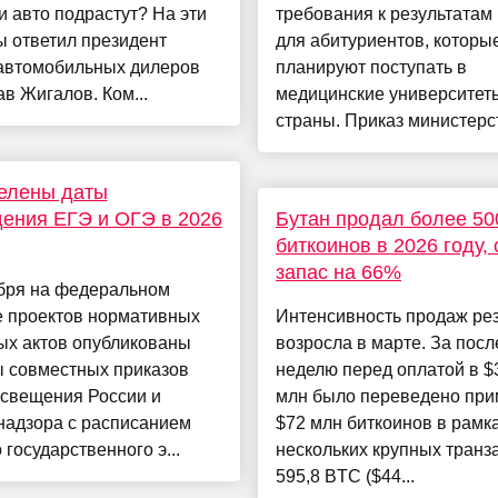
 авто подрастут? На эти
требования к результатам
 ответил президент
для абитуриентов, которы
автомобильных дилеров
планируют поступать в
в Жигалов. Ком...
медицинские университет
страны. Приказ министерст
елены даты
ения ЕГЭ и ОГЭ в 2026
Бутан продал более 50
биткоинов в 2026 году,
запас на 66%
ября на федеральном
е проектов нормативных
Интенсивность продаж ре
ых актов опубликованы
возросла в марте. За пос
ы совместных приказов
неделю перед оплатой в $
свещения России и
млн было переведено пр
надзора с расписанием
$72 млн биткоинов в рамк
 государственного э...
нескольких крупных транз
595,8 BTC ($44...