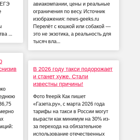
 ЕГЭ
авиакомпании, цены и реальные
е
ограничения по весу. Источник
изображения: news-geeks.ru
ы
Перелёт с кошкой или собакой —
ва ...
это не экзотика, а реальность для
тысяч вла...
0
 снизив
В 2026 году такси подорожает
и станет хуже. Стали
известны причины!
зко
леднюю
Фото freepik Как пишет
36,75
«Газета.ру», с марта 2026 года
имерно
тарифы на такси в России могут
ах
вырасти как минимум на 30% из-
акций:
за перехода на обязательное
использование отечественных