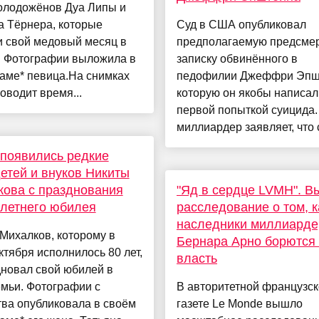
олодожёнов Дуа Липы и
а Тёрнера, которые
Суд в США опубликовал
и свой медовый месяц в
предполагаемую предсме
. Фотографии выложила в
записку обвинённого в
аме* певица.На снимках
педофилии Джеффри Эпш
оводит время...
которую он якобы написал
первой попыткой суицида.
миллиардер заявляет, что с
 появились редкие
етей и внуков Никиты
ова с празднования
"Яд в сердце LVMH". 
-летнего юбилея
расследование о том, к
наследники миллиарде
Михалков, которому в
Бернара Арно борются 
ктября исполнилось 80 лет,
власть
дновал свой юбилей в
емьи. Фотографии с
В авторитетной французс
ва опубликовала в своём
газете Le Monde вышло