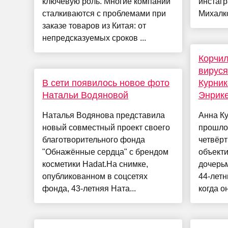
ключевую роль. Многие компании
инстагр
сталкиваются с проблемами при
Михалко
заказе товаров из Китая: от
непредсказуемых сроков ...
Корчил
вируся
В сети появилось новое фото
Курник
Натальи Водяновой
Энрике
Наталья Водянова представила
Анна Ку
новый совместный проект своего
прошлог
благотворительного фонда
четвёрт
"Обнажённые сердца" с брендом
объект
косметики Hadat.На снимке,
дочерьм
опубликованном в соцсетях
44-летн
фонда, 43-летняя Ната...
когда он