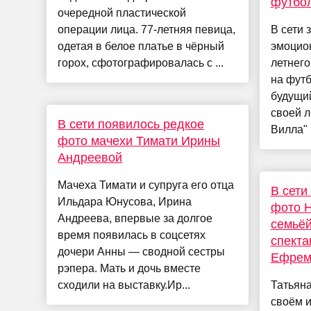
футбо
очередной пластической
операции лица. 77-летняя певица,
В сети 
одетая в белое платье в чёрный
эмоцио
горох, сфотографировалась с ...
летнего
на фут
будущий
своей 
В сети появилось редкое
Вилла" 
фото мачехи Тимати Ирины
Андреевой
Мачеха Тимати и супруга его отца
В сети
Ильдара Юнусова, Ирина
фото Н
Андреева, впервые за долгое
семьёй
время появилась в соцсетях
спекта
дочери Анны — сводной сестры
Ефрем
рэпера. Мать и дочь вместе
сходили на выставку.Ир...
Татьяна
своём 