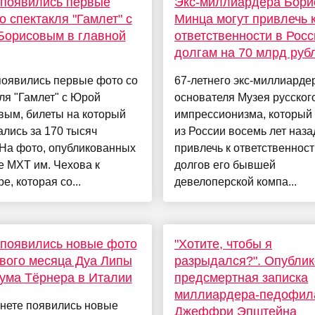
 появились первые
Экс-миллиардера Бори
о спектакля "Гамлет" с
Минца могут привлечь 
Борисовым в главной
ответственности в Росс
долгам на 70 млрд руб
появились первые фото со
67-летнего экс-миллиарде
ля "Гамлет" с Юрой
основателя Музея русског
вым, билеты на который
импрессионизма, который
лись за 170 тысяч
из России восемь лет наза
.На фото, опубликованных
привлечь к ответственност
е МХТ им. Чехова к
долгов его бывшей
е, которая со...
девелоперской компа...
 появились новые фото
"Хотите, чтобы я
вого месяца Дуа Липы
разрыдался?". Опубли
ума Тёрнера в Италии
предсмертная записка
миллиардера-педофил
рнете появились новые
Джеффри Эпштейна