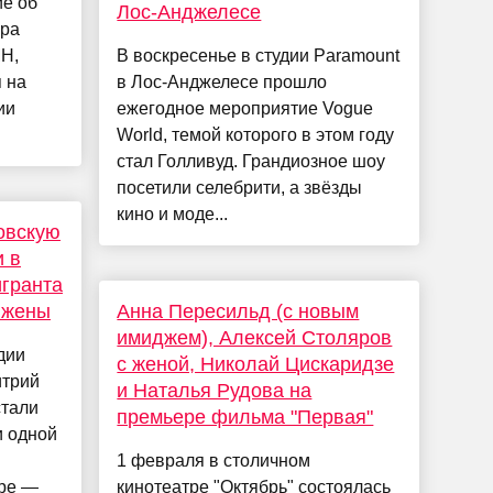
е об
Лос-Анджелесе
ара
H,
В воскресенье в студии Paramount
 на
в Лос-Анджелесе прошло
ии
ежегодное мероприятие Vogue
World, темой которого в этом году
стал Голливуд. Грандиозное шоу
посетили селебрити, а звёзды
кино и моде...
овскую
 в
гранта
 жены
Анна Пересильд (с новым
имиджем), Алексей Столяров
дии
с женой, Николай Цискаридзе
итрий
и Наталья Рудова на
стали
премьере фильма "Первая"
 одной
1 февраля в столичном
ире —
кинотеатре "Октябрь" состоялась