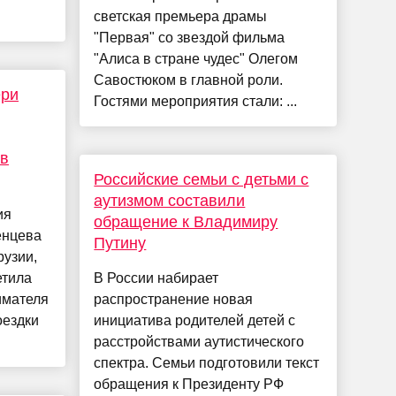
светская премьера драмы
"Первая" со звездой фильма
"Алиса в стране чудес" Олегом
Савостюком в главной роли.
ери
Гостями мероприятия стали: ...
 в
Российские семьи с детьми с
аутизмом составили
ия
обращение к Владимиру
енцева
Путину
рузии,
етила
В России набирает
имателя
распространение новая
оездки
инициатива родителей детей с
расстройствами аутистического
спектра. Семьи подготовили текст
обращения к Президенту РФ