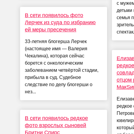
с муже
детьми 
В сети появилось фото
семья 
Лерчек из суда по избранию
зритель
ей меры пресечения
спектакл
33-летняя блогерша Лерчек
(настоящее имя — Валерия
Чекалина), которая сейчас
Елизав
борется с онкологическим
редкое
заболеванием четвёртой стадии,
совлад
прибыла в суд. Судебное
отцом 
следствие по делу блогерши о
МакSи
нез...
Елизав
редкое
Петров
В сети появилось редкое
ювелирн
фото взрослых сыновей
который
Бритни Спирс