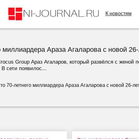
К новостям
о миллиардера Араза Агаларова с новой 26-
ocus Group Араз Агаларов, который развёлся с женой по
В сети появилос...