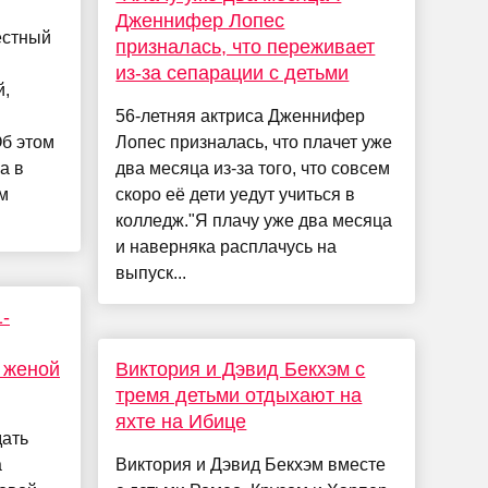
Дженнифер Лопес
естный
призналась, что переживает
из-за сепарации с детьми
й,
56-летняя актриса Дженнифер
б этом
Лопес призналась, что плачет уже
а в
два месяца из-за того, что совсем
м
скоро её дети уедут учиться в
колледж."Я плачу уже два месяца
и наверняка расплачусь на
выпуск...
-
 женой
Виктория и Дэвид Бекхэм с
тремя детьми отдыхают на
яхте на Ибице
дать
а
Виктория и Дэвид Бекхэм вместе