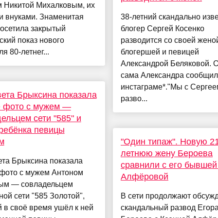
м Никитой Михалковым, их
и внуками. Знаменитая
38-летний скандально изв
посетила закрытый
блогер Сергей Косенко
ский показ нового
разводится со своей жено
я 80-летнег...
блогершей и певицей
Александрой Беляковой. О
сама Александра сообщил
инстаграме*."Мы с Сергее
ета Брыксина показала
разво...
 фото с мужем —
ельцем сети "585" и
ребёнка певицы
м
"Один типаж". Новую 21
летнюю жену Бероева
ета Брыксина показала
сравнили с его бывшей
 фото с мужем Антоном
Алфёровой
ым — совладельцем
ой сети "585 Золотой",
В сети продолжают обсуж
 в своё время ушёл к ней
скандальный развод Егор