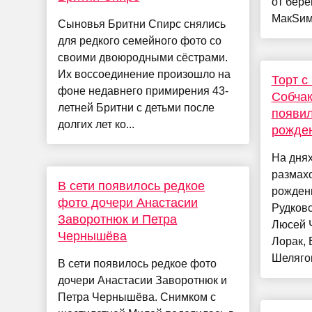
от бер
МакSим.
Сыновья Бритни Спирс снялись
для редкого семейного фото со
своими двоюродными сёстрами.
Их воссоединение произошло на
Торт с
фоне недавнего примирения 43-
Собчак
летней Бритни с детьми после
появил
долгих лет ко...
рожде
На днях
размахо
В сети появилось редкое
рожден
фото дочери Анастасии
Рудковс
Заворотнюк и Петра
Люсей 
Чернышёва
Лорак, 
Шелягов
В сети появилось редкое фото
дочери Анастасии Заворотнюк и
Петра Чернышёва. Снимком с