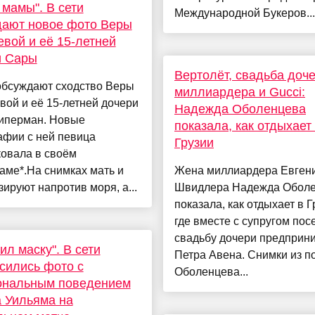
 мамы". В сети
Международной Букеров...
дают новое фото Веры
вой и её 15-летней
и Сары
Вертолёт, свадьба доч
обсуждают сходство Веры
миллиардера и Gucci:
ой и её 15-летней дочери
Надежда Оболенцева
иперман. Новые
показала, как отдыхает
афии с ней певица
Грузии
ковала в своём
аме*.На снимках мать и
Жена миллиардера Евген
зируют напротив моря, а...
Швидлера Надежда Обол
показала, как отдыхает в Г
где вместе с супругом пос
свадьбу дочери предприн
ил маску". В сети
Петра Авена. Снимки из п
сились фото с
Оболенцева...
ональным поведением
 Уильяма на