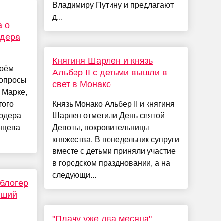
Владимиру Путину и предлагают
д...
а о
рдера
Княгиня Шарлен и князь
воём
Альбер II с детьми вышли в
вопросы
свет в Монако
 Марке,
того
Князь Монако Альбер II и княгиня
ардера
Шарлен отметили День святой
нцева
Девоты, покровительницы
княжества. В понедельник супруги
вместе с детьми приняли участие
в городском праздновании, а на
следующи...
блогер
вший
"Плачу уже два месяца".