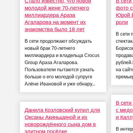
Стало известно, что новой
В сети
молодой жене 70-летнего
фото с
миллиардера Араза
Юрой 
Агаларова на момент их
роли
знакомства было 18 лет
В сети 
В сети продолжают обсуждать
спектак
новый брак 70-летнего
Борисо
миллиардера и владельца Crocus
продава
Group Араза Агаларова.
рублей
Пользователи пытаются узнать
на сайт
больше о его молодой супруге
премьер
Алёне Ивановой и уже обнару...
В сети
Данила Козловский купил для
с медо
Оксаны Акиньшиной и их
и Калл
новорождённого сына дом в
В инте
элитном посёлке