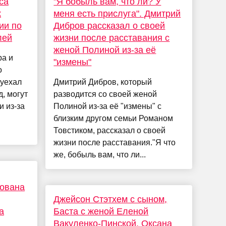
са
"Я бобыль вам, что ли? У
к
меня есть прислуга". Дмитрий
ии по
Дибров рассказал о своей
лей
жизни после расставания с
женой Полиной из-за её
ра и
"измены"
о
 уехал
Дмитрий Дибров, который
д, могут
разводится со своей женой
и из-за
Полиной из-за её "измены" с
близким другом семьи Романом
Товстиком, рассказал о своей
жизни после расставания."Я что
же, бобыль вам, что ли...
кована
Джейсон Стэтхем с сыном,
а
Баста с женой Еленой
Вакуленко-Пинской, Оксана