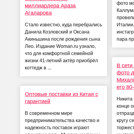
фото м
миллиардера Араза
Каллум
Агаларова
провел
Стало известно, куда перебрались
Италии
Данила Козловский и Оксана
инстагр
Акиньшина после рождения сына
пара пр
Лео. Издание Woman.ru узнало,
что для комфортной семейной
жизни 41-летний актёр приобрёл
В сети
коттедж в ...
фото д
Михалк
его 80
Оптовые поставки из Китая с
Никита 
гарантией
конце о
В современном мире
отпраз
предпринимательства качество и
кругу с
надежность поставок играют
торжест