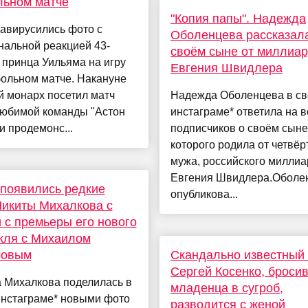
льном матче
"Копия папы". Надежда
завирусились фото с
Оболенцева рассказал
нальной реакцией 43-
своём сыне от миллиа
 принца Уильяма на игру
Евгения Швидлера
больном матче. Накануне
 монарх посетил матч
Надежда Оболенцева в с
любимой команды "Астон
инстаграме* ответила на 
и продемонс...
подписчиков о своём сыне
которого родила от четвёр
мужа, российского милли
Евгения Швидлера.Оболе
 появились редкие
опубликова...
икиты Михалкова с
 с премьеры его нового
кля с Михаилом
овым
Скандально известный 
Сергей Косенко, броси
 Михалкова поделилась в
младенца в сугроб,
инстаграме* новыми фото
разводится с женой