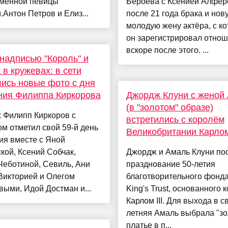
еменной певицы
Бероева с Ксенией Алфёр
Антон Петров и Елиз...
после 21 года брака и нов
молодую жену актёра, с к
он зарегистрировал отно
вскоре после этого. ...
 надписью "Король" и
 в кружевах: в сети
ись новые фото с дня
ния Филиппа Киркорова
Джордж Клуни с женой
(в "золотом" образе)
 Филипп Киркоров с
встретились с королём
м отметил свой 59-й день
Великобритании Карлом 
ия вместе с Яной
кой, Ксений Собчак,
Джордж и Амаль Клуни по
Чеботиной, Севиль, Ани
празднование 50-летия
Викторией и Олегом
благотворительного фонд
ыми, Идой Достман и...
King's Trust, основанного 
Карлом III. Для выхода в св
летняя Амаль выбрала "зо
платье в п...