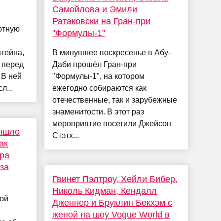
Самойлова и Эмили
Ратаковски на Гран-при
ртную
"Формулы-1"
тейна,
В минувшее воскресенье в Абу-
 перед
Даби прошёл Гран-при
 В ней
"Формулы-1", на котором
л...
ежегодно собираются как
отечественные, так и зарубежные
знаменитости. В этот раз
мероприятие посетили Джейсон
Вышло
Стэтх...
ак
ра
за
Гвинет Пэлтроу, Хейли Бибер,
Николь Кидман, Кендалл
кой
Дженнер и Бруклин Бекхэм с
женой на шоу Vogue World в