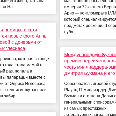
аме* его жена, Татьяна
масштабное расследовани
ва.На ...
империи 72-летнего Берн
Арно — конгломерате LVM
который специализируется
предметах роскоши. В сер
и рожицы: в сети
публ...
тся новые фото Анны
овой с дочерьми от
 Иглесиаса
Международную Букер
рникова, которая в конце
премию переименовали
о года стала мамой в
честь миллиардера-эми
ый раз, попала в
Дмитрия Бухмана и его
ивы папарацци вместе с
и от Энрике Иглесиаса.
Сооснователь игровой сту
юю теннисистку засняли,
Playrix, IT-миллиардер Дм
а забир...
Бухман и его жена Дарья 
генеральными спонсорами
из самых престижных
литературных наград в м