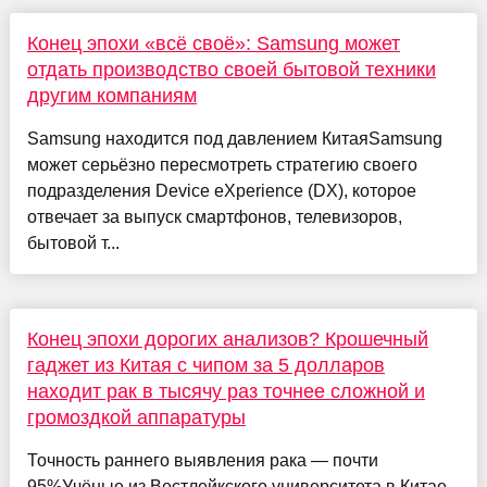
Конец эпохи «всё своё»: Samsung может
отдать производство своей бытовой техники
другим компаниям
Samsung находится под давлением КитаяSamsung
может серьёзно пересмотреть стратегию своего
подразделения Device eXperience (DX), которое
отвечает за выпуск смартфонов, телевизоров,
бытовой т...
Конец эпохи дорогих анализов? Крошечный
гаджет из Китая с чипом за 5 долларов
находит рак в тысячу раз точнее сложной и
громоздкой аппаратуры
Точность раннего выявления рака — почти
95%Учёные из Вестлейкского университета в Китае