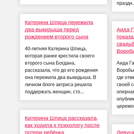
праздн..
Катерина Шпица пережила
два выкидыша перед
Аида 
рождением второго сына
показа
свадьб
40-летняя Катерина Шпица,
Вороб
которая ранее крестила своего
второго сына Богдана,
Аида Г
рассказала, что до его рождения
Воробь
она пережила два выкидыша. В
где отм
личном блоге актриса решила
своей с
поддержать женщин, сто...
оперна
опублик
церемон
Катерина Шпица рассказала,
как ходила к психологу после
потери ребёнка
Девуш