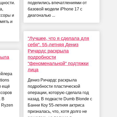
щности.
поделились впечатлениями от
а,
базовой модели iPhone 17 с
ссоры и
диагональю ...
мять и
"Лучшее, что я сделала для
себя". 55-летняя Дениз
Ричардс раскрыла
рыла
подробности
"феноменальной" подтяжки
лица
ейлера
tions
Дениз Ричардс раскрыла
и ещё
подробности пластической
ссоров
операции, которую сделала год
. В
назад. В подкасте Dumb Blonde с
 Ryzen
Банни Коу 55-летняя актриса
призналась, что, хотя долго не