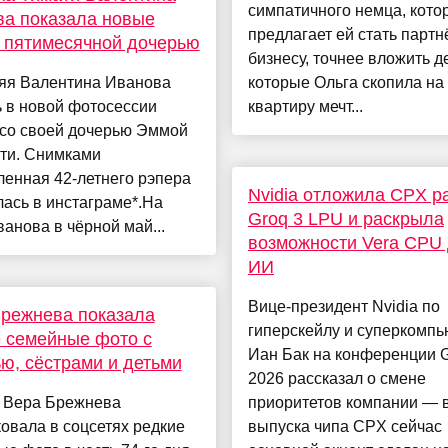
симпатичного немца, кото
а показала новые
предлагает ей стать партн
 пятимесячной дочерью
бизнесу, точнее вложить д
няя Валентина Иванова
которые Ольга скопила на
 в новой фотосессии
квартиру мечт...
 со своей дочерью Эммой
ати. Снимками
енная 42-летнего рэпера
Nvidia отложила CPX р
ась в инстаграме*.На
Groq 3 LPU и раскрыла
анова в чёрной май...
возможности Vera CPU
ИИ
Вице-президент Nvidia по
режнева показала
гиперскейлу и суперкомп
 семейные фото с
Иан Бак на конференции 
ю, сёстрами и детьми
2026 рассказал о смене
 Вера Брежнева
приоритетов компании — 
овала в соцсетях редкие
выпуска чипа CPX сейчас