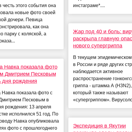
 в честь этого события она
инстаграме*....
ковала новые фото своей
кой дочери. Певица
нстрировала, как она
Жар под 40 и боль: вир
по парку с коляской, а
раскрыла главную опас
каза...
нового супергриппа
В текущем эпидемическом
в России и ряде других ст
а Навка показала фото
наблюдается активное
ем Дмитрием Песковым
распространение гонконгс
ь дня рождения
гриппа - штамма А (H3N2),
 Навка показала фото с
который также называют
Дмитрием Песковым в
«супергриппом». Вирусолог,
ня рождения: 13 апреля
тке исполнился 51 год. По
оводу Навка опубликовала
Экспедиция в Якутии
тях фото с прошлогоднего