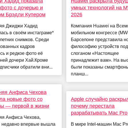
и Хадид показала
Huawei раскрыла буду
фото с дочерью и
умных технологий на 
ом Брэдли Купером
2026
няя Джиджи Хадид
Компания Huawei на Все
ась в своём инстаграме*
мобильном конгрессе (MW
летних снимков. Среди
Барселоне представила н
кованных кадров
философию устройств под
сь и редкое фото её
слоганом «Настоящее
тней дочери Хай.Кроме
принадлежит вам». На вы
одписчики обратили вни...
были показаны смартфон
планш...
няя Анфиса Чехова
ла новые фото со
Apple случайно раскры
ы — первой в жизни
почему перестала
разрабатывать Mac Pro
яя Анфиса Чехова,
я недавно впервые вышла
В мире Intel-машин Mac Pr