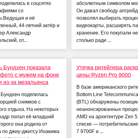
поделилась в соцсетях
абсолютным символом мо
афиями со
Он давал свободу апгрейд
ы.Ведущая и её
позволял выбирать проце
енный, 44-летний актёр и
видеокарты, расширять па
ер Александр
хранение. Его покупали не
ьский, от...
столько ради ...
 Бундхен показала
Утечка ритейлера раск
фото с мужем на фоне
цены Ryzen Pro 9000
и из-за мезальянса
В базе американского рит
 Бундхен поделилась
Bottom Line Telecommunica
орцией снимков с
(BTL) обнаружены позици
го отдыха. На некоторых
неанонсированных проце
кадр попал её младший
AMD на архитектуре Zen 5
торого она родила от
списке — потребительские
а по джиу-джитсу Иоакима
7 9700F и ...