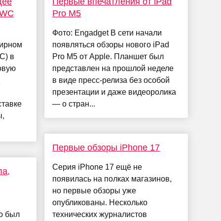
щее
Первые впечатления от iPad
MWC
Pro M5
Фото: Engadget В сети начали
мирном
появляться обзоры нового iPad
C) в
Pro M5 от Apple. Планшет был
овую
представлен на прошлой неделе
в виде пресс-релиза без особой
презентации и даже видеоролика
ставке
— о стран...
ы,
Первые обзоры iPhone 17
Серия iPhone 17 ещё не
ла,
появилась на полках магазинов,
но первые обзоры уже
опубликованы. Несколько
o был
технических журналистов