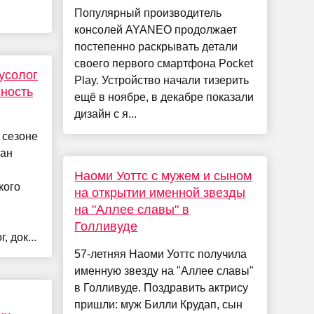
Популярный производитель
консолей AYANEO продолжает
постепенно раскрывать детали
своего первого смартфона Pocket
усолог
Play. Устройство начали тизерить
ность
ещё в ноябре, в декабре показали
дизайн с я...
 сезоне
ран
Наоми Уоттс с мужем и сыном
кого
на открытии именной звезды
на "Аллее славы" в
Голливуде
 док...
57-летняя Наоми Уоттс получила
именную звезду на "Аллее славы"
в Голливуде. Поздравить актрису
пришли: муж Билли Крудап, сын