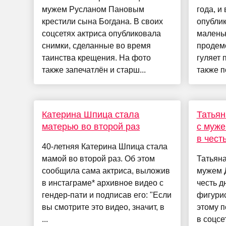
мужем Русланом Пановым
года, и
крестили сына Богдана. В своих
опубли
соцсетях актриса опубликовала
малень
снимки, сделанные во время
продемо
таинства крещения. На фото
гуляет 
также запечатлён и старш...
также по
Катерина Шпица стала
Татьян
матерью во второй раз
с муж
в чест
40-летняя Катерина Шпица стала
мамой во второй раз. Об этом
Татьяна
сообщила сама актриса, выложив
мужем 
в инстаграме* архивное видео с
честь д
гендер-пати и подписав его: "Если
фигурис
вы смотрите это видео, значит, в
этому п
...
в соцсе