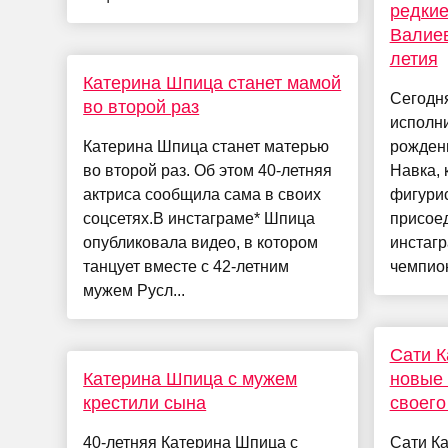
редкие
Валиев
летия
Катерина Шпица станет мамой
Сегодн
во второй раз
исполни
Катерина Шпица станет матерью
рожден
во второй раз. Об этом 40-летняя
Навка, 
актриса сообщила сама в своих
фигури
соцсетях.В инстаграме* Шпица
присое
опубликовала видео, в котором
инстаг
танцует вместе с 42-летним
чемпион
мужем Русл...
Сати К
Катерина Шпица с мужем
новые 
крестили сына
своего
40-летняя Катерина Шпица с
Сати К