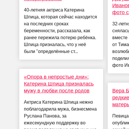
Иванов
40-летняя актриса Катерина
фото с
Шпица, которая сейчас находится
на последних сроках
32-лет
беременности, рассказала, как
снялась
ранее пережила потерю ребёнка.
вместе
Шпица призналась, что у неё
от Тим
были "определённые ст...
возлюбл
поделил
фото Ив
«Опора в непростые дни»:
Катерина Шпица призналась
мужу в любви после родов
Вера Б
редкие
Актриса Катерина Шпица нежно
матерь
поблагодарила мужа, бизнесмена
Руслана Панова, за
Певица
ежесекундную поддержку во
опублик