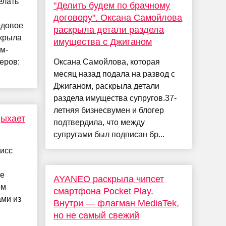
елать
"Делить будем по брачному
договору". Оксана Самойлова
одовое
раскрыла детали раздела
скрыла
имущества с Джиганом
м-
еров:
Оксана Самойлова, которая
месяц назад подала на развод с
Джиганом, раскрыла детали
раздела имущества супругов.37-
летняя бизнесвумен и блогер
дыхает
подтвердила, что между
супругами был подписан бр...
исс
ае
AYANEO раскрыла чипсет
ом
смартфона Pocket Play.
ми из
Внутри — флагман MediaTek,
но не самый свежий