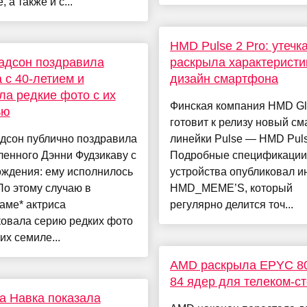
 а также и с...
HMD Pulse 2 Pro: утечк
адсон поздравила
раскрыла характеристи
 с 40-летием и
дизайн смартфона
ла редкие фото с их
Финская компания HMD Gl
ью
готовит к релизу новый с
дсон публично поздравила
линейки Pulse — HMD Puls
енного Дэнни Фудзикаву с
Подробные спецификации
ождения: ему исполнилось
устройства опубликовал и
 По этому случаю в
HMD_MEME’S, который
аме* актриса
регулярно делится точ...
ковала серию редких фото
их семиле...
AMD раскрыла EPYC 80
84 ядер для телеком-с
а Навка показала