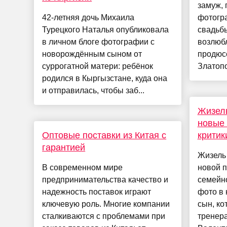
замуж, 
42-летняя дочь Михаила
фотогр
Турецкого Наталья опубликовала
свадьб
в личном блоге фотографии с
возлюбл
новорождённым сыном от
продюс
суррогатной матери: ребёнок
Златопол
родился в Кыргызстане, куда она
и отправилась, чтобы заб...
Жизель
новые 
Оптовые поставки из Китая с
критик
гарантией
Жизель
В современном мире
новой п
предпринимательства качество и
семейно
надежность поставок играют
фото в 
ключевую роль. Многие компании
сын, ко
сталкиваются с проблемами при
тренер