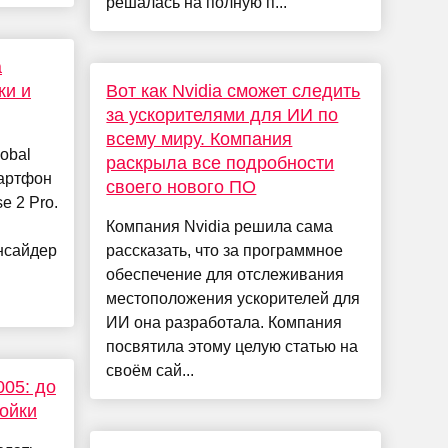
решалась на полную п...
а
ки и
Вот как Nvidia сможет следить
за ускорителями для ИИ по
всему миру. Компания
obal
раскрыла все подробности
мартфон
своего нового ПО
e 2 Pro.
Компания Nvidia решила сама
нсайдер
рассказать, что за программное
обеспечение для отслеживания
местоположения ускорителей для
ИИ она разработала. Компания
посвятила этому целую статью на
своём сай...
05: до
тойки