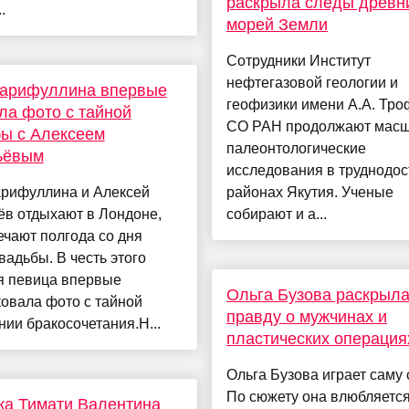
раскрыла следы древн
.
морей Земли
Сотрудники Институт
нефтегазовой геологии и
Гарифуллина впервые
геофизики имени А.А. Тр
ла фото с тайной
СО РАН продолжают мас
ы с Алексеем
палеонтологические
ьёвым
исследования в труднодо
арифуллина и Алексей
районах Якутия. Ученые
ёв отдыхают в Лондоне,
собирают и а...
ечают полгода со дня
вадьбы. В честь этого
я певица впервые
Ольга Бузова раскрыл
овала фото с тайной
правду о мужчинах и
ии бракосочетания.Н...
пластических операция
Ольга Бузова играет саму 
По сюжету она влюбляется
ка Тимати Валентина