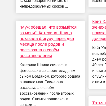
заказе товаров из Китая: от
Валенте,
непредсказуемых сроков ...
Кейт Х
"Муж обещал, что возьмётся
жениха
за меня". Катерина Шпица
показа
показала фигуру через два
дочер
месяца после родов и
Кейт Ха
рассказала о своём
возлюбл
восстановлении
днём р
Катерина Шпица снялась в
40 лет.
фотосессии со своим младшим
инстагр
сыном Богданом, которого родила
опубли
в начале мая. Также она
с ним и 
рассказала о своём
восстановлении после вторых
родов. Снимки появились в
Татьян
соцсетя...