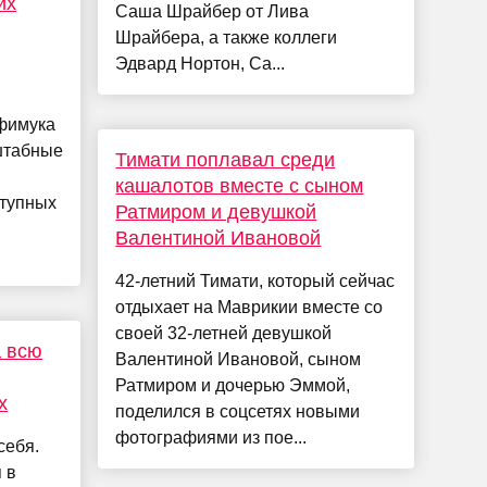
их
Саша Шрайбер от Лива
Шрайбера, а также коллеги
Эдвард Нортон, Са...
офимука
штабные
Тимати поплавал среди
кашалотов вместе с сыном
ступных
Ратмиром и девушкой
Валентиной Ивановой
42-летний Тимати, который сейчас
отдыхает на Маврикии вместе со
своей 32-летней девушкой
а всю
Валентиной Ивановой, сыном
Ратмиром и дочерью Эммой,
х
поделился в соцсетях новыми
фотографиями из пое...
себя.
 в