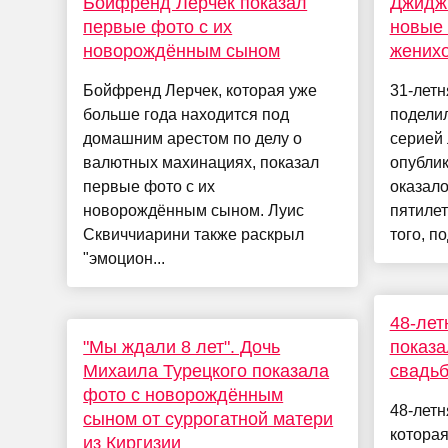
Бойфренд Лерчек показал
Джидж
первые фото с их
новые 
новорождённым сыном
жених
Бойфренд Лерчек, которая уже
31-лет
больше года находится под
поделил
домашним арестом по делу о
серией 
валютных махинациях, показал
опубли
первые фото с их
оказало
новорождённым сыном. Луис
пятиле
Сквиччиарини также раскрыл
того, п
"эмоцион...
48-лет
"Мы ждали 8 лет". Дочь
показа
Михаила Турецкого показала
свадьб
фото с новорождённым
48-летн
сыном от суррогатной матери
котора
из Киргизии