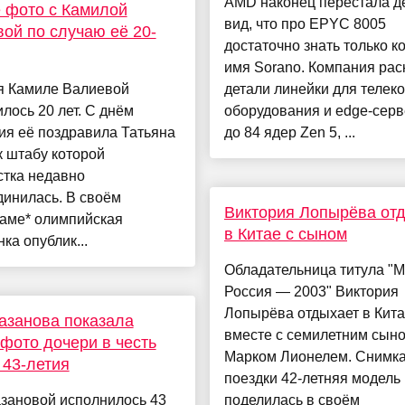
AMD наконец перестала д
 фото с Камилой
вид, что про EPYC 8005
ой по случаю её 20-
достаточно знать только к
имя Sorano. Компания ра
я Камиле Валиевой
детали линейки для телеко
лось 20 лет. С днём
оборудования и edge-серв
ия её поздравила Татьяна
до 84 ядер Zen 5, ...
к штабу которой
стка недавно
динилась. В своём
Виктория Лопырёва от
раме* олимпийская
в Китае с сыном
ка опублик...
Обладательница титула "М
Россия — 2003" Виктория
Лопырёва отдыхает в Кит
азанова показала
вместе с семилетним сын
фото дочери в честь
Марком Лионелем. Снимка
 43-летия
поездки 42-летняя модель
азановой исполнилось 43
поделилась в своём