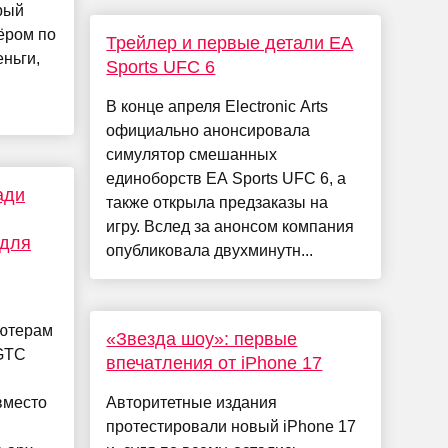
рый
ёром по
Трейлер и первые детали EA
еньги,
Sports UFC 6
В конце апреля Electronic Arts
официально анонсировала
симулятор смешанных
единоборств EA Sports UFC 6, а
ади
также открыла предзаказы на
игру. Вслед за анонсом компания
 для
опубликовала двухминутн...
ьютерам
«Звезда шоу»: первые
GTC
впечатления от iPhone 17
вместо
Авторитетные издания
протестировали новый iPhone 17