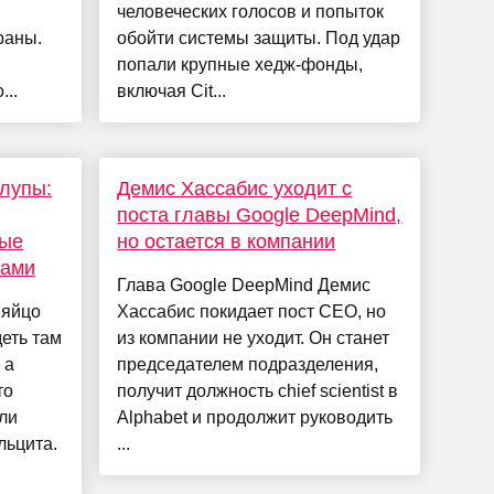
человеческих голосов и попыток
раны.
обойти системы защиты. Под удар
попали крупные хедж-фонды,
...
включая Cit...
лупы:
Демис Хассабис уходит с
поста главы Google DeepMind,
ные
но остается в компании
лами
Глава Google DeepMind Демис
 яйцо
Хассабис покидает пост CEO, но
еть там
из компании не уходит. Он станет
 а
председателем подразделения,
то
получит должность chief scientist в
ли
Alphabet и продолжит руководить
льцита.
...