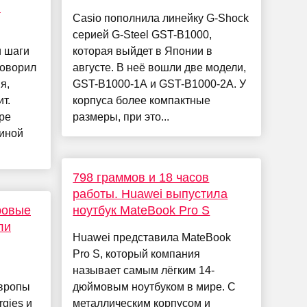
л
Casio пополнила линейку G-Shock
серией G-Steel GST-B1000,
и шаги
которая выйдет в Японии в
говорил
августе. В неё вошли две модели,
я,
GST-B1000-1A и GST-B1000-2A. У
т.
корпуса более компактные
ре
размеры, при это...
линой
798 граммов и 18 часов
работы. Huawei выпустила
ровые
ноутбук MateBook Pro S
ли
Huawei представила MateBook
Pro S, который компания
называет самым лёгким 14-
Европы
дюймовым ноутбуком в мире. С
rgies и
металлическим корпусом и