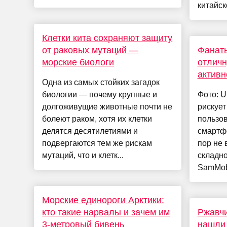
китайско
Клетки кита сохраняют защиту
от раковых мутаций —
Фанат
морские биологи
отличн
активн
Одна из самых стойких загадок
биологии — почему крупные и
Фото: U
долгоживущие животные почти не
рискует
болеют раком, хотя их клетки
пользов
делятся десятилетиями и
смартфо
подвергаются тем же рискам
пор не 
мутаций, что и клетк...
складно
SamMobi
Морские единороги Арктики:
кто такие нарвалы и зачем им
Ржавчи
3-метровый бивень
нашли 