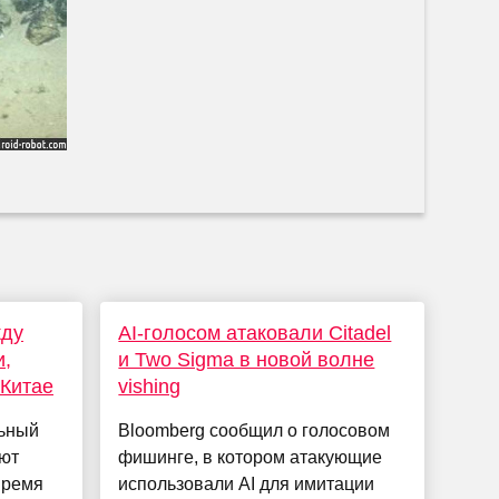
жду
AI-голосом атаковали Citadel
и,
и Two Sigma в новой волне
 Китае
vishing
льный
Bloomberg сообщил о голосовом
яют
фишинге, в котором атакующие
время
использовали AI для имитации