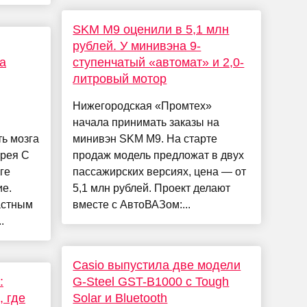
SKM M9 оценили в 5,1 млн
рублей. У минивэна 9-
а
ступенчатый «автомат» и 2,0-
литровый мотор
Нижегородская «Промтех»
начала принимать заказы на
ь мозга
минивэн SKM M9. На старте
прея С
продаж модель предложат в двух
ге
пассажирских версиях, цена — от
ие.
5,1 млн рублей. Проект делают
астным
вместе с АвтоВАЗом:...
.
Casio выпустила две модели
:
G-Steel GST-B1000 с Tough
, где
Solar и Bluetooth