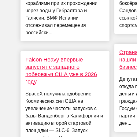
кораблями при их прохождении
боксёр
через воды у Гибралтара и
Сандов
Галисии. ВМФ Испании
ссылкой
отслеживал перемещения
спортсм
российски...
Страна
Falcon Heavy впервые
нашли 
запустят с западного
бизнес
побережья США уже в 2026
Депута
году
откуда 
SpaceX получила одобрение
деньги
Космических сил США на
граждан
увеличение частоты запусков с
Госдум
базы Ванденберг в Калифорнии и
партии 
активацию второй стартовой
ден...
площадки — SLC-6. Запуск