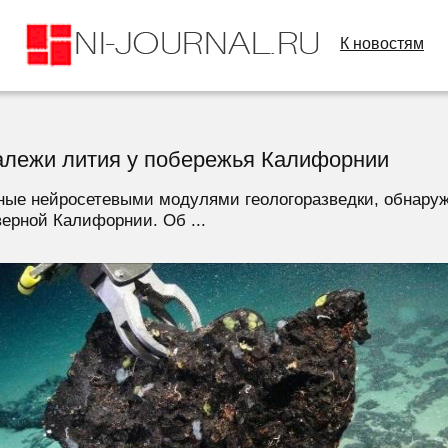
К новостям
алежи лития у побережья Калифорнии
ые нейросетевыми модулями геологоразведки, обнаруж
ерной Калифорнии. Об ...