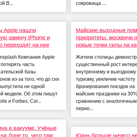
й B...
сокровища ...
ы Apple нашли
Майские выходные по
ую замену iPhone и
приоритеты: москвичи 
о переходят на нее
новые точки силы на ка
nsplash Компания Apple
Жители столицы демонст
 потерять часть
существенный рост интере
ательской базы
внутреннему и выездному
нов из-за того, что до сих
туризму, увеличив частоту
выпустила ни одной
бронирования поездок на
й модели. Об этом пишут
майские праздники на 30%
le и Forbes. Сог...
сравнению с аналогичным
перио...
на в вакууме. Учёные
на Луне то, чего там
Юань больше ничего не