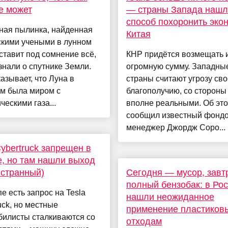
е может
— страны Запада нашл
способ похоронить эко
ная пылинка, найденная
Китая
скими учеными в лунном
 ставит под сомнение всё,
КНР придётся возмещать и
знали о спутнике Земли.
огромную сумму. Западны
азывает, что Луна в
страны считают угрозу св
м была миром с
благополучию, со стороны 
ческими газа...
вполне реальными. Об эт
сообщил известный фонд
менеджер Джордж Соро...
Cybertruck запрещен в
, но там нашли выход
 странный)
Сегодня — мусор, завт
полный бензобак: в Ро
е есть запрос на Tesla
нашли неожиданное
uck, но местные
применение пластиков
билисты сталкиваются со
отходам