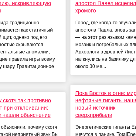
лию, искривляющую
апостол Павел исцели
ы
хромого
тида традиционно
Город, где когда-то звучал
имается как статичный
апостола Павла, вновь за
 щит, однако под его
— на этот раз языком камн
ностью скрываются
мозаик и погребальных пли
ентальные аномалии,
Археологи в древней Лист
щие правила игры всему
наткнулись на базилику д
у шару. Гравитационное
около 30 ме...
Пока Восток в огне: ми
 скотч так противно
нефтяные гиганты наш
т при отклеивании:
новый источник
е нашли объяснение
сверхприбыли
объяснили, почему скотч
Энергетические гиганты 
такой неприятный звук Вы
мечутся в панике. TotalEne