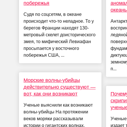
побережья
анома
океан
Судя по соцсетям, в океане
происходит что-то неладное. То у
Антарк
берегов Франции находят 130-
восприн
метровый скелет доисторического
ледяной
змея, то мифический Левиафан
поверх
просыпается у восточного
фундам
побережья США, ...
диктую
земном
п...
Морские волны-убийцы
действительно существуют —
вот, как они возникают
Почему
скрипи
Ученые выяснили как возникают
учены
волны-убийцы На протяжении
веков моряки рассказывали
Ученые 
истории о гигантских волнах,
издает 