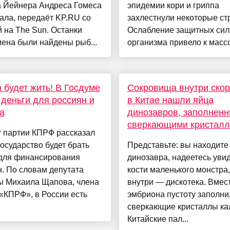
а Йейнера Андреса Гомеса
эпидемии кори и гриппа
ала, передаёт KP.RU со
захлестнули некоторые ст
 на The Sun. Останки
Ослабление защитных сил
ена были найдены рыб...
организма привело к массо
 будет жить! В Госдуме
Сокровища внутри скор
деньги для россиян и
в Китае нашли яйца
а
динозавров, заполнен
сверкающими кристал
т партии КПРФ рассказал
государство будет брать
Представьте: вы находите
 для финансирования
динозавра, надеетесь увид
. По словам депутата
кости маленького монстра,
ы Михаила Щапова, члена
внутри — дискотека. Вмес
«КПРФ», в России есть
эмбриона пустоту заполни
сверкающие кристаллы ка
Китайские пал...