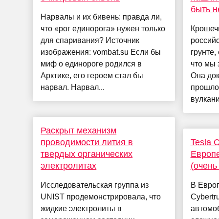
быть н
Нарвалы и их бивень: правда ли,
что «рог единорога» нужен только
Крошеч
для спаривания? Источник
россий
изображения: vombat.su Если бы
грунте,
миф о единороге родился в
что мы 
Арктике, его героем стал бы
Она док
нарвал. Нарвал...
прошло
вулкани
Раскрыт механизм
проводимости лития в
Tesla 
твердых органических
Европе
электролитах
(очень
Исследовательская группа из
В Европ
UNIST продемонстрировала, что
Cybertr
жидкие электролиты в
автомо