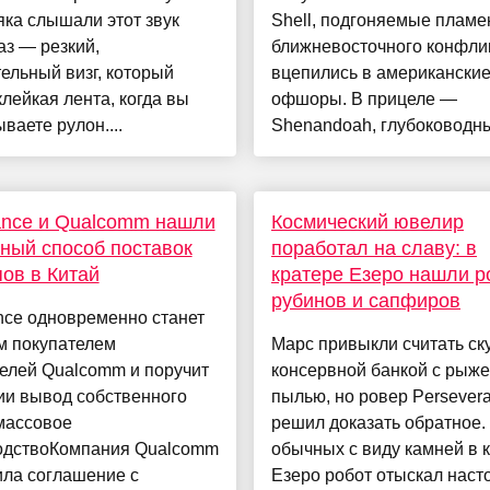
ка слышали этот звук
Shell, подгоняемые плам
аз — резкий,
ближневосточного конфлик
ельный визг, который
вцепились в американски
клейкая лента, когда вы
офшоры. В прицеле —
ваете рулон....
Shenandoah, глубоководны
ance и Qualcomm нашли
Космический ювелир
ный способ поставок
поработал на славу: в
ов в Китай
кратере Езеро нашли р
рубинов и сапфиров
nce одновременно станет
м покупателем
Марс привыкли считать ск
елей Qualcomm и поручит
консервной банкой с рыж
ии вывод собственного
пылью, но ровер Persever
массовое
решил доказать обратное.
одствоКомпания Qualcomm
обычных с виду камней в 
ила соглашение с
Езеро робот отыскал нас