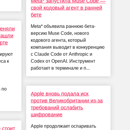
Meta* запустила Muse Code —
свой кодовый агент в ранней
бете
Meta* объявила раннюю бета-
меняли
версию Muse Code, нового
нашли
кодового агента, который
рте
компания выводит в конкуренцию
рируют
с Claude Code от Anthropic и
са к
Codex от OpenAI. Инструмент
работает в терминале и п...
 по
​​Apple вновь подала иск
против Великобритании из-за
требований ослабить
шифрование
Apple продолжает оспаривать
 стоит