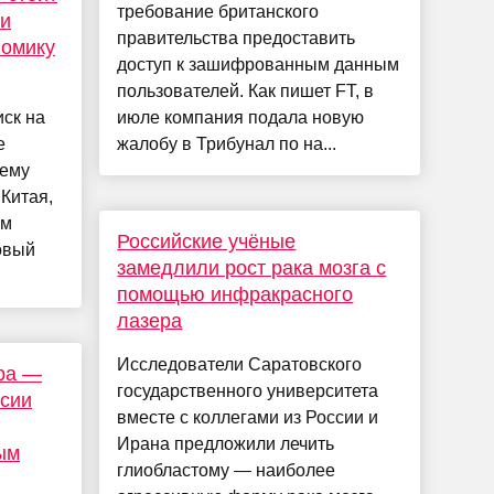
требование британского
и
правительства предоставить
номику
доступ к зашифрованным данным
пользователей. Как пишет FT, в
ск на
июле компания подала новую
е
жалобу в Трибунал по на...
оему
Китая,
ом
Российские учёные
овый
замедлили рост рака мозга с
помощью инфракрасного
лазера
Исследователи Саратовского
ра —
государственного университета
ссии
вместе с коллегами из России и
Ирана предложили лечить
ым
глиобластому — наиболее