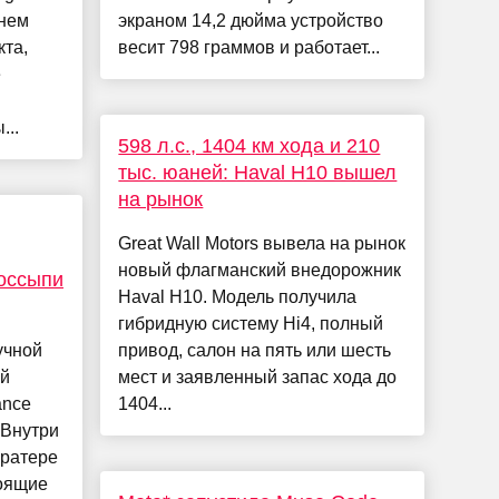
енем
экраном 14,2 дюйма устройство
та,
весит 798 граммов и работает...
е
...
598 л.с., 1404 км хода и 210
тыс. юаней: Haval H10 вышел
на рынок
Great Wall Motors вывела на рынок
новый флагманский внедорожник
оссыпи
Haval H10. Модель получила
гибридную систему Hi4, полный
учной
привод, салон на пять или шесть
ей
мест и заявленный запас хода до
ance
1404...
 Внутри
кратере
тоящие