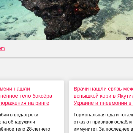
com
умбии нашли
Врачи нашли связь ме
нённое тело боксёра
вспышкой кори в Якути
поражения на ринге
Украине и пневмонии в
бии в водах реки
Гормональная еда и тота
ена обнаружили
отказ от прививок ослабл
ённое тело 28-летнего
иммунитет. За последнее 