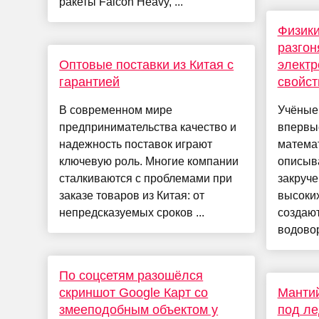
ракеты Falcon Heavy, ...
Физики
разгон
Оптовые поставки из Китая с
электр
гарантией
свойст
В современном мире
Учёные
предпринимательства качество и
впервы
надежность поставок играют
матема
ключевую роль. Многие компании
описыв
сталкиваются с проблемами при
закруче
заказе товаров из Китая: от
высоких
непредсказуемых сроков ...
создают
водовор
По соцсетям разошёлся
скриншот Google Карт со
Мантий
змееподобным объектом у
под л