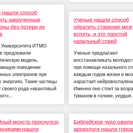
 нашли способ
ять закрученные
Ученые нашли способ
оны без потери их
обратить старение мозг
в
вспять, и это простой
назальный спрей
 Университета ИТМО
е предложили
Ученые предлагают
тическую модель,
восстанавливать молодост
ающую поведение
при помощи назального с
нных электронов при
каждым годом жизни в моз
 энергиях. Такие частицы
нарастает нейровоспален
 своего рода «квантовый
Именно оно стоит за возр
от»...
туманом в голове, ухудше..
ный монстр проснулся:
Библейское чудо ожило
едниками нашли
археологи нашли город