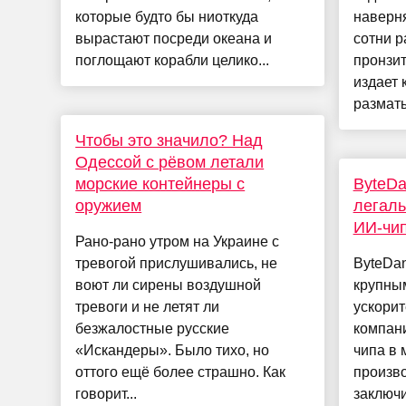
которые будто бы ниоткуда
наверня
вырастают посреди океана и
сотни р
поглощают корабли целико...
пронзит
издает 
разматы
Чтобы это значило? Над
Одессой с рёвом летали
морские контейнеры с
ByteD
оружием
легаль
ИИ-чип
Рано-рано утром на Украине с
тревогой прислушивались, не
ByteDa
воют ли сирены воздушной
крупны
тревоги и не летят ли
ускорит
безжалостные русские
компан
«Искандеры». Было тихо, но
чипа в 
оттого ещё более страшно. Как
произв
говорит...
заключ