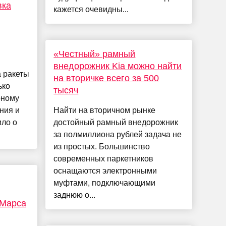
вка
кажется очевидны...
«Честный» рамный
внедорожник Kia можно найти
 ракеты
на вторичке всего за 500
ько
тысяч
рному
ния и
Найти на вторичном рынке
ло о
достойный рамный внедорожник
за полмиллиона рублей задача не
из простых. Большинство
современных паркетников
оснащаются электронными
муфтами, подключающими
заднюю о...
 Марса