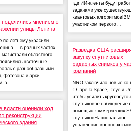
где ИИ-агенты будут работ
задачами уже существую
квантовых алгоритмовIBM
 поделились мнением о
участником первого ...
ражении улицы Ленина
е по-летнему украсили
енина — в разных частях
Разведка США расширя
 магистрали областного
закупку спутниковых
 появились цветочные
радарных снимков у ча
 рояль с разнообразными
компаний
, фотозона и арки.
 э...
NRO заключило новые кон
с Capella Space, Iceye и U
чтобы усилить круглосуто
спутниковое наблюдение 
е власти оценили ход
помощью коммерческих S
по реконструкции
спутниковНациональное
ческого здания
управление военно-космич