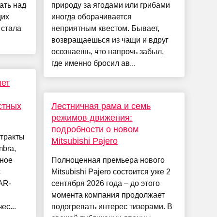
ать над
природу за ягодами или грибами
щих
иногда оборачивается
 стала
неприятным квестом. Бывает,
возвращаешься из чащи и вдруг
осознаешь, что напрочь забыл,
где именно бросил ав...
ет
стных
Лестничная рама и семь
режимов движения:
подробности о новом
тракты
Mitsubishi Pajero
mbra,
чное
Полноценная премьера нового
с
Mitsubishi Pajero состоится уже 2
AR-
сентября 2026 года – до этого
момента компания продолжает
ес...
подогревать интерес тизерами. В