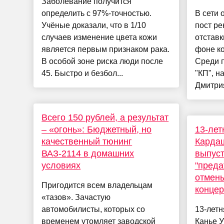
Заболевание получится
определить с 97%-точностью.
В сети 
Учёные доказали, что в 1/10
пост р
случаев изменение цвета кожи
отставк
является первым признаком рака.
фоне ко
В особой зоне риска люди после
Среди п
45. Быстро и безбол...
"КП", н
Дмитрия
Всего 150 рублей, а результат
– «огонь»: Бюджетный, но
13-лет
качественный тюнинг
Кардаш
ВАЗ-2114 в домашних
выпуст
условиях
"преда
отмены
Пригодится всем владельцам
концер
«тазов». Зачастую
автомобилисты, которых со
13-летн
временем утомляет заводской
Канье У