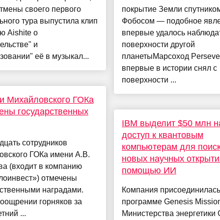
тмены своего первого
покрытие Земли спутнико
ьного тура выпустила клип
Фобосом — подобное явл
ю Aishite о
впервые удалось наблюдат
ельстве" и
поверхности другой
зовании" её в музыкал...
планетыМарсоход Perseve
впервые в истории снял с
поверхности ...
и Михайловского ГОКа
ены государственных
IBM выделит $50 млн н
доступ к квантовым
дцать сотрудников
компьютерам для поис
вского ГОКа имени А.В.
новых научных открыти
а (входит в компанию
помощью ИИ
лоинвест») отмечены
рственными наградами.
Компания присоединилась
поощрении горняков за
программе Genesis Missio
тний ...
Министерства энергетики