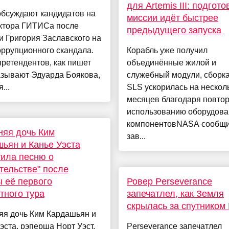
для Artemis III: подгото
обсуждают кандидатов на
миссии идёт быстрее
ектора ГИТИСа после
предыдущего запуска
и Григория Заславского на
ррупционного скандала.
Корабль уже получил
ретендентов, как пишет
объединённые жилой и
азывают Эдуарда Боякова,
служебный модули, сборка
...
SLS ускорилась на нескол
месяцев благодаря повто
использованию оборудова
компонентовNASA сообщи
няя дочь Ким
зав...
ьян и Канье Уэста
ила песню о
тельстве" после
 её первого
Ровер Perseverance
тного тура
запечатлел, как Земля
скрылась за спутником
яя дочь Ким Кардашьян и
эста, рэперша Норт Уэст,
Perseverance запечатлел