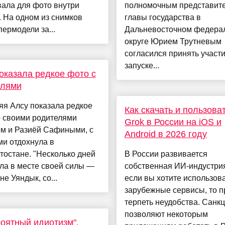
ала для фото внутри
полномочным представит
 На одном из снимков
главы государства в
пермодели за...
Дальневосточном федера
округе Юрием Трутневым
согласился принять участи
запуске...
оказала редкое фото с
елями
яя Алсу показала редкое
Как скачать и пользова
о своими родителями
Grok в России на iOS и
м и Разиёй Сафиными, с
Android в 2026 году
и отдохнула в
остане. "Несколько дней
В России развивается
ла в месте своей силы —
собственная ИИ-индустрия
не Уяндык, со...
если вы хотите использов
зарубежные сервисы, то п
терпеть неудобства. Санкц
позволяют некоторым
оятный идиотизм".