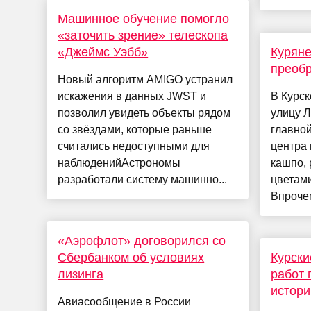
Машинное обучение помогло
«заточить зрение» телескопа
«Джеймс Уэбб»
Куряне
преоб
Новый алгоритм AMIGO устранил
искажения в данных JWST и
В Курск
позволил увидеть объекты рядом
улицу Л
со звёздами, которые раньше
главной
считались недоступными для
центра
наблюденийАстрономы
кашпо,
разработали систему машинно...
цветами
Впрочем,
«Аэрофлот» договорился со
Сбербанком об условиях
Курски
лизинга
работ 
истори
Авиасообщение в России