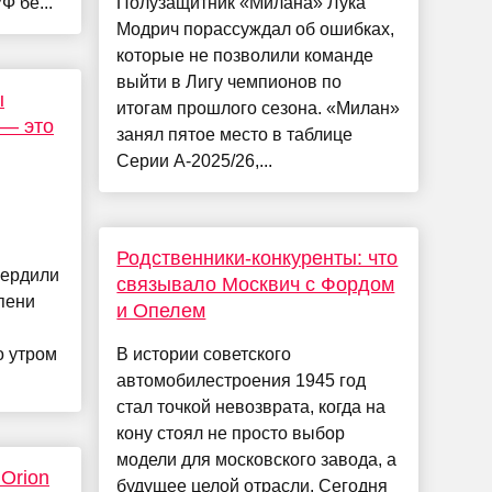
 бе...
Полузащитник «Милана» Лука
Модрич порассуждал об ошибках,
которые не позволили команде
выйти в Лигу чемпионов по
ы
итогам прошлого сезона. «Милан»
 — это
занял пятое место в таблице
Серии А-2025/26,...
Родственники-конкуренты: что
вердили
связывало Москвич с Фордом
пени
и Опелем
о утром
В истории советского
автомобилестроения 1945 год
стал точкой невозврата, когда на
кону стоял не просто выбор
модели для московского завода, а
Orion
будущее целой отрасли. Сегодня