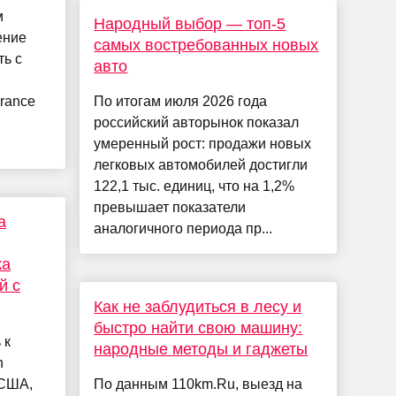
м
Народный выбор — топ-5
ение
самых востребованных новых
ь с
авто
rance
По итогам июля 2026 года
российский авторынок показал
умеренный рост: продажи новых
легковых автомобилей достигли
122,1 тыс. единиц, что на 1,2%
превышает показатели
а
аналогичного периода пр...
ка
й с
Как не заблудиться в лесу и
быстро найти свою машину:
 к
народные методы и гаджеты
n
 США,
По данным 110km.Ru, выезд на