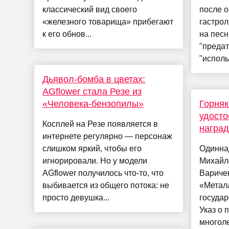
классический вид своего
после о
«железного товарища» прибегают
гастрол
к его обнов...
на песн
"предат
"исполь
Дьявол-бомба в цветах:
AGflower стала Резе из
«Человека-бензопилы»
Горняк
удосто
Косплей на Резе появляется в
наград
интернете регулярно — персонаж
слишком яркий, чтобы его
Одинна
игнорировали. Но у модели
Михайло
AGflower получилось что-то, что
Варичев
выбивается из общего потока: не
«Метал
просто девушка...
госуда
Указ о 
многоле