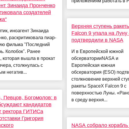
приложениям работать в РФ
нт Зинаида Пронченко
тиковала создателей
ка"
Верхняя ступень ракет
тик, иноагент Зинаида
Falcon 9 упала на Луну
ко, раскритиковала пиар-
подтвердили в NASA
ию фильма "Последний
ь. Колобок". Ранее
И в Европейской южной
, которая вышла в прокат
обсерваторииNASA и
вчера, столкнулась с
Европейская южная
м негатив...
обсерватория (ESO) подт
столкновение верхней сту
ракеты SpaceX Falcon 9 с
поверхностью Луны. «Ран
, Певцов, Богомолов: в
в среду верхня...
бсуждают кандидатов
т ректора ГИТИСа
отставки Григория
ского
NASA собрало корабль 