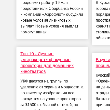
продолжит работу. 19 мая
В Курск
представители Сбербанка России
города 
и компании «Аэрофлот» обсудили
порядо
новые условия лизинговых
простра
выплат. Новые условия выплат
хранят 
помогут авиак...
столицы
объектов
Топ 10 - Лучшие
ультракороткофокусные
В курс
проекторы для домашних
прошла
кинотеатров
Курский
УКФ делятся на группы по
«Орлён
удалению от экрана и мощности, а
на день
по качеству изображения все
отряды 
находятся на уровне проекторов
батальо
за $1500 с обычной оптикой, но
приняли