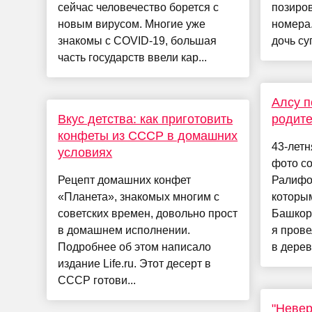
сейчас человечество борется с
позиров
новым вирусом. Многие уже
номера.
знакомы с COVID-19, большая
дочь су
часть государств ввели кар...
Алсу п
Вкус детства: как приготовить
родит
конфеты из СССР в домашних
43-летн
условиях
фото с
Рецепт домашних конфет
Ралифо
«Планета», знакомых многим с
которым
советских времен, довольно прост
Башкорт
в домашнем исполнении.
я прове
Подробнее об этом написало
в дерев
издание Life.ru. Этот десерт в
СССР готови...
"Невер