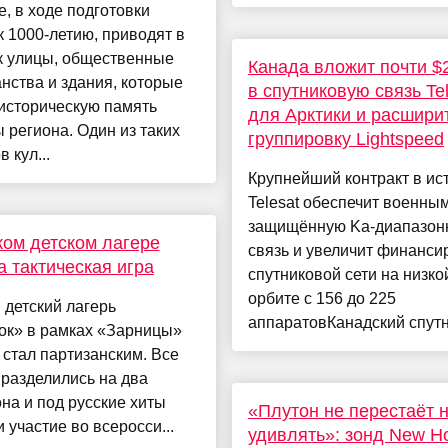
е, в ходе подготовки
к 1000-летию, приводят в
к улицы, общественные
Канада вложит почти $
нства и здания, которые
в спутниковую связь Te
историческую память
для Арктики и расшири
 региона. Один из таких
группировку Lightspeed
 кул...
Крупнейший контракт в ис
Telesat обеспечит военны
защищённую Ka-диапазон
ком детском лагере
связь и увеличит финанси
 тактическая игра
спутниковой сети на низко
орбите с 156 до 225
 детский лагерь
аппаратовКанадский спутни
ок» в рамках «Зарницы»
 стал партизанским. Все
разделились на два
на и под русские хиты
«Плутон не перестаёт 
 участие во всеросси...
удивлять»: зонд New Ho