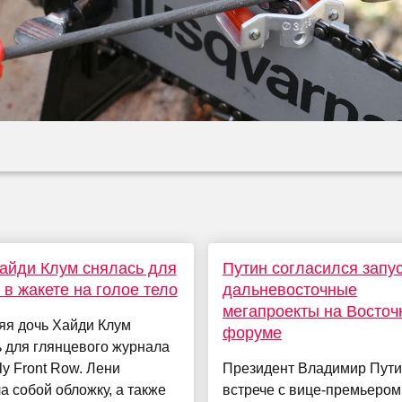
айди Клум снялась для
Путин согласился запу
 в жакете на голое тело
дальневосточные
мегапроекты на Восточ
яя дочь Хайди Клум
форуме
 для глянцевого журнала
ly Front Row. Лени
Президент Владимир Пути
а собой обложку, а также
встрече с вице-премьером