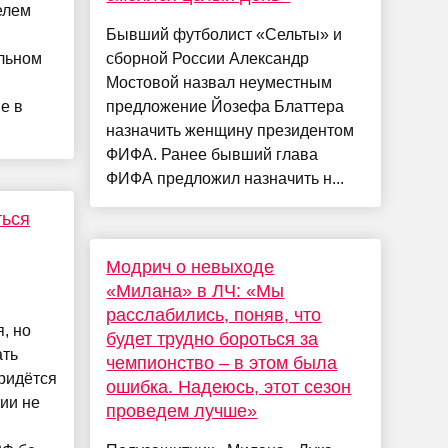
елем
Бывший футболист «Сельты» и
льном
сборной России Александр
Мостовой назвал неуместным
е в
предложение Йозефа Блаттера
назначить женщину президентом
ФИФА. Ранее бывший глава
ФИФА предложил назначить н...
ться
Модрич о невыходе
«Милана» в ЛЧ: «Мы
расслабились, поняв, что
, но
будет трудно бороться за
ать
чемпионство – в этом была
ридётся
ошибка. Надеюсь, этот сезон
ии не
проведем лучше»