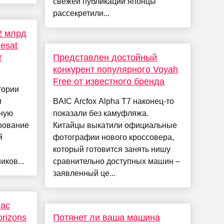
свежей публикации японцы
рассекретили...
2 млрд
lesat
т
Представлен достойный
конкурент популярного Voyah
Free от известного бренда
тории
м
BAIC Arcfox Alpha T7 наконец-то
ную
показали без камуфляжа.
рование
Китайцы выкатили официальные
й
фотографии нового кроссовера,
который готовится занять нишу
ков...
сравнительно доступных машин –
заявленный це...
нас
rizons
Потянет ли ваша машина