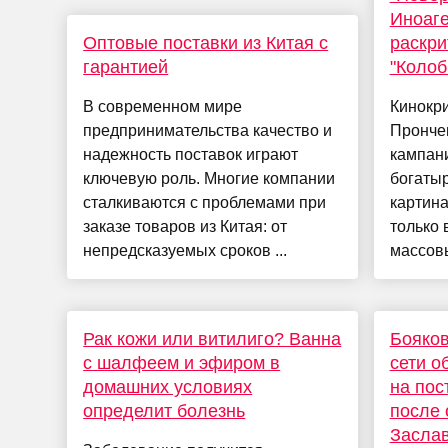
Иноаге
Оптовые поставки из Китая с
раскри
гарантией
"Колоб
В современном мире
Кинокри
предпринимательства качество и
Прончен
надежность поставок играют
кампан
ключевую роль. Многие компании
богатыр
сталкиваются с проблемами при
картина
заказе товаров из Китая: от
только 
непредсказуемых сроков ...
массовы
Рак кожи или витилиго? Ванна
Бояков
с шалфеем и эфиром в
сети о
домашних условиях
на пос
определит болезнь
после 
Заслав