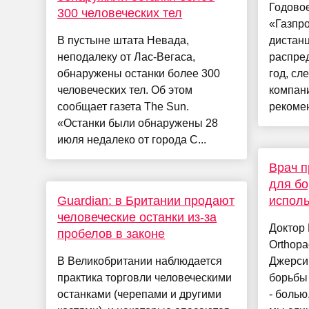
Годово
300 человеческих тел
«Газпро
В пустыне штата Невада,
дистан
неподалеку от Лас-Вегаса,
распре
обнаружены останки более 300
год, сл
человеческих тел. Об этом
компани
сообщает газета The Sun.
рекомен
«Останки были обнаружены 28
июля недалеко от города С...
Врач 
для бо
Guardian: в Британии продают
исполь
человеческие останки из-за
Доктор 
пробелов в законе
Orthopa
В Великобритании наблюдается
Джерси
практика торговли человеческими
борьбы 
останками (черепами и другими
- болью