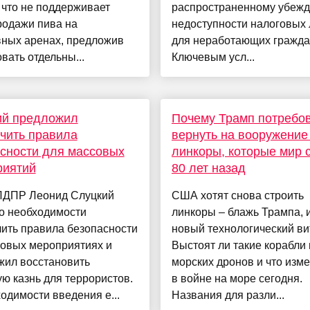
 что не поддерживает
распространенному убежд
родажи пива на
недоступности налоговых 
вных аренах, предложив
для неработающих гражда
вать отдельны...
Ключевым усл...
ий предложил
Почему Трамп потребо
чить правила
вернуть на вооружени
сности для массовых
линкоры, которые мир 
риятий
80 лет назад
ЛДПР Леонид Слуцкий
США хотят снова строить
о необходимости
линкоры – блажь Трампа, 
ить правила безопасности
новый технологический ви
совых мероприятиях и
Выстоят ли такие корабли 
жил восстановить
морских дронов и что изм
ю казнь для террористов.
в войне на море сегодня.
одимости введения е...
Названия для разли...