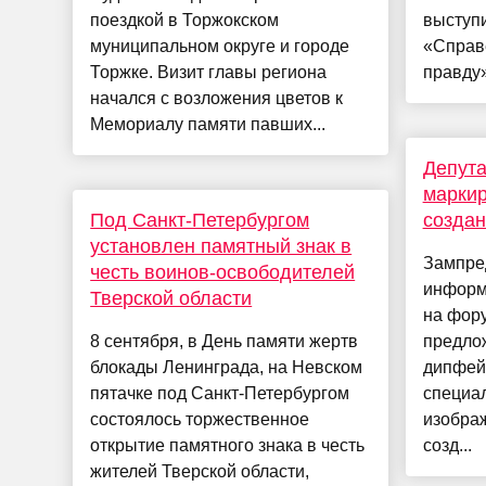
поездкой в Торжокском
выступ
муниципальном округе и городе
«Справ
Торжке. Визит главы региона
правду»
начался с возложения цветов к
Мемориалу памяти павших...
Депута
маркир
Под Санкт-Петербургом
создан
установлен памятный знак в
Зампре
честь воинов-освободителей
информ
Тверской области
на фор
8 сентября, в День памяти жертв
предло
блокады Ленинграда, на Невском
дипфей
пятачке под Санкт-Петербургом
специа
состоялось торжественное
изображ
открытие памятного знака в честь
созд...
жителей Тверской области,