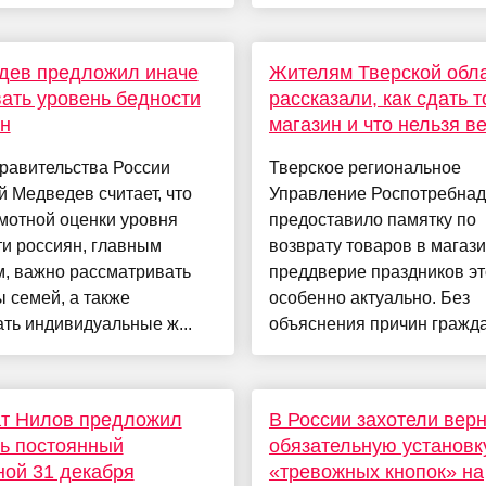
дев предложил иначе
Жителям Тверской обл
ать уровень бедности
рассказали, как сдать т
н
магазин и что нельзя в
равительства России
Тверское региональное
 Медведев считает, что
Управление Роспотребнад
мотной оценки уровня
предоставило памятку по
и россиян, главным
возврату товаров в магази
м, важно рассматривать
преддверие праздников эт
 семей, а также
особенно актуально. Без
ть индивидуальные ж...
объяснения причин граждан
ат Нилов предложил
В России захотели верн
ь постоянный
обязательную установк
ой 31 декабря
«тревожных кнопок» на