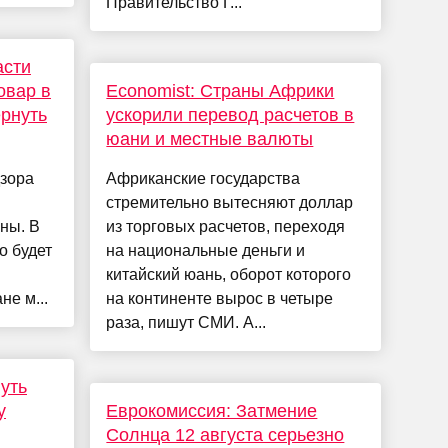
Правительство Г...
асти
овар в
Economist: Cтраны Африки
ернуть
ускорили перевод расчетов в
юани и местные валюты
зора
Африканские государства
стремительно вытесняют доллар
ны. В
из торговых расчетов, переходя
о будет
на национальные деньги и
китайский юань, оборот которого
е м...
на континенте вырос в четыре
раза, пишут СМИ. А...
уть
у
Еврокомиссия: Затмение
Солнца 12 августа серьезно