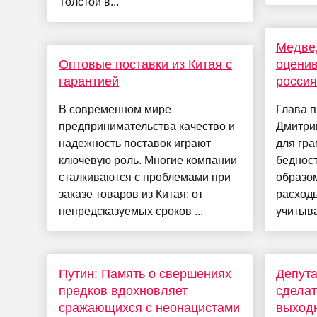
Толстой в...
Медве
Оптовые поставки из Китая с
оценив
гарантией
россия
В современном мире
Глава п
предпринимательства качество и
Дмитрий
надежность поставок играют
для гра
ключевую роль. Многие компании
бедност
сталкиваются с проблемами при
образо
заказе товаров из Китая: от
расходы
непредсказуемых сроков ...
учитыва
Путин: Память о свершениях
Депут
предков вдохновляет
сделат
сражающихся с неонацистами
выходн