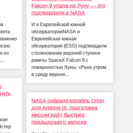
Falcon 9 упала на Луну — это
подтвердили в NASA
ов
И в Европейской южной
овета
обсерваторииNASA и
твиенко
Европейская южная
ексею
обсерватория (ESO) подтвердили
о из
столкновение верхней ступени
..
ракеты SpaceX Falcon 9 с
поверхностью Луны. «Рано утром
в среду верхня...
р
нуть
NASA собрало корабль Orion
для Artemis III: подготовка
миссии идёт быстрее
дная
предыдущего запуска
йстер