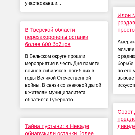
участвовавши...
Илон 
раздав
В Тверской области
просто
перезахоронены останки
Америк
более 600 бойцов
миллиа
В Бельском округе прошли
с ради
мероприятия в честь Дня памяти
борьбе 
воинов-сибиряков, погибших в
по его 
годы Великой Отечественной
вызове
войны. В связи со знаковой датой
искусст
к жителям муниципалитета
обратился Губернато...
Совет 
предло
Тайна пустыни: в Неваде
дивиде
обнаружили останки более