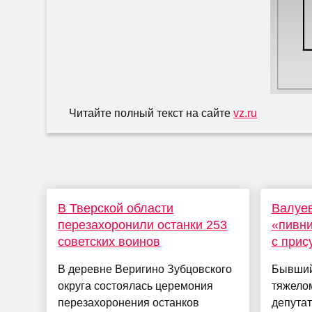
Читайте полный текст на сайте
vz.ru
В Тверской области
Валуе
перезахоронили останки 253
«пивни
советских воинов
с прис
В деревне Веригино Зубцовского
Бывший
округа состоялась церемония
тяжело
перезахоронения останков
депута