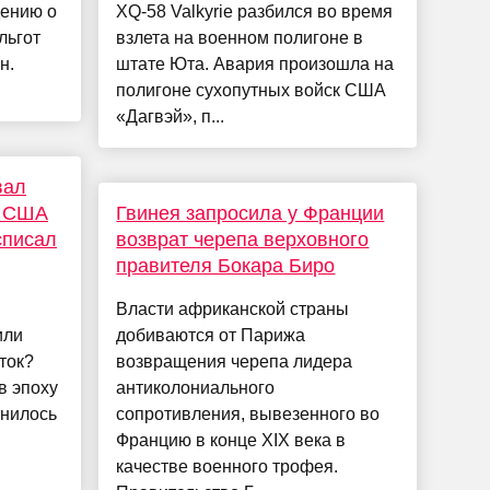
ению о
XQ-58 Valkyrie разбился во время
льгот
взлета на военном полигоне в
н.
штате Юта. Авария произошла на
полигоне сухопутных войск США
«Дагвэй», п...
вал
е США
Гвинея запросила у Франции
списал
возврат черепа верховного
правителя Бокара Биро
Власти африканской страны
или
добиваются от Парижа
ток?
возвращения черепа лидера
в эпоху
антиколониального
енилось
сопротивления, вывезенного во
Францию в конце XIX века в
качестве военного трофея.