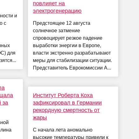
повлияет на
электрогенерацию
ности и
о с
Предстоящее 12 августа
солнечное затмение
спровоцирует резкое падение
нных
выработки энергии в Европе,
С) для
власти экстренно разрабатывают
ятся...
меры для стабилизации ситуации.
Представитель Еврокомиссии А...
ла
ещала
Институт Роберта Коха
 за
зафиксировал в Германии
рекордную смертность от
жары
ьной
олина
С начала лета аномально
высокие температуры привели к