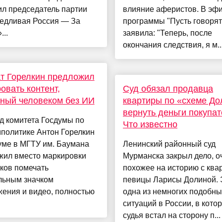
ил председатель партии
влияние аферистов. В эф
едливая Россия — За
программы "Пусть говорят
...
заявила: "Теперь, после
окончания следствия, я м..
т Горелкин предложил
овать контент,
Суд обязал продавца
ный человеком без ИИ
квартиры по «схеме До
вернуть деньги покупа
д комитета Госдумы по
Что известно
политике Антон Горелкин
уме в МГТУ им. Баумана
Ленинский районный суд
жил вместо маркировки
Мурманска закрыл дело, о
ков помечать
похожее на историю с ква
льным значком
певицы Ларисы Долиной. 
ения и видео, полностью
одна из немногих подобны
ситуаций в России, в кото
судья встал на сторону п...