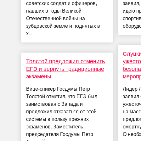
советских солдат и офицеров,
заявил,
павших в годы Великой
идею п
Отечественной войны на
спорти
зубцовской земле и поднятых в
оборудо
х...
Слуцк
Толстой предложил отменить
ужесто
ЕГЭ и вернуть традиционные
безопа
экзамены
мероп
Вице-спикер Госдумы Петр
Лидер 
Толстой отметил, что ЕГЭ был
заявил 
заимствован с Запада и
ужесточ
предложил отказаться от этой
на мас
системы в пользу прежних
предло
экзаменов. Заместитель
смертну
председателя Госдумы Петр
О необх