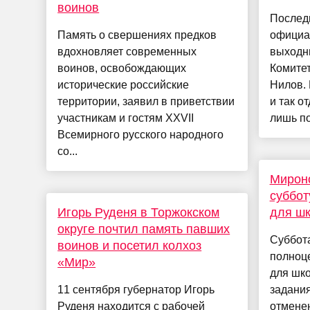
воинов
Последн
Память о свершениях предков
официа
вдохновляет современных
выходны
воинов, освобождающих
Комитет
исторические российские
Нилов.
территории, заявил в приветствии
и так о
участникам и гостям XXVII
лишь пот
Всемирного русского народного
со...
Мирон
суббот
Игорь Руденя в Торжокском
для ш
округе почтил память павших
Суббота
воинов и посетил колхоз
полноц
«Мир»
для шк
11 сентября губернатор Игорь
задани
Руденя находится с рабочей
отмене