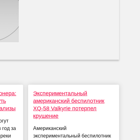
онера:
Экспериментальный
уть
американский беспилотник
нализы
XQ-58 Valkyrie потерпел
крушение
огут
 год за
Американский
преки
экспериментальный беспилотник