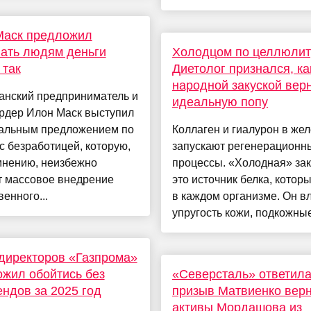
Маск предложил
ать людям деньги
Холодцом по целлюлит
 так
Диетолог признался, ка
народной закуской вер
анский предприниматель и
идеальную попу
рдер Илон Маск выступил
кальным предложением по
Коллаген и гиалурон в жел
с безработицей, которую,
запускают регенерационн
мнению, неизбежно
процессы. «Холодная» зак
т массовое внедрение
это источник белка, которы
венного...
в каждом организме. Он в
упругость кожи, подкожные 
директоров «Газпрома»
жил обойтись без
«Северсталь» ответила
ндов за 2025 год
призыв Матвиенко верн
активы Мордашова из