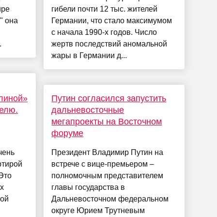
ире
гибели почти 12 тыс. жителей
" она
Германии, что стало максимумом
с начала 1990-х годов. Число
.
жертв последствий аномальной
жары в Германии д...
линой»
Путин согласился запустить
телю.
дальневосточные
мегапроекты на Восточном
форуме
чень
Президент Владимир Путин на
ртирой
встрече с вице-премьером –
Это
полномочным представителем
х
главы государства в
рой
Дальневосточном федеральном
округе Юрием Трутневым