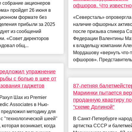
е собрание акционеров
офшоров. Что известно
ма» пройдет 26 июня в
ционном формате без
«Северсталь» опровергла
деления прибыли за 2025
наличие офшорных актив
едует из сообщений
после призыва спикера С
и. «Совет директоров
Федерации Валентины Ма
довал общ...
к владельцу компании Ал
Мордашову «вернуть что-т
офшоров». Представитель.
предложил упражнение
рьбы с болью в шее от
зования гаджетов
87-летняя балетмейсте
Мариинки пытается вер
Рахул Шах из Premier
проданную квартиру по
edic Associates в Нью-
"схеме Долиной"
 предложил методику для
с "технологической шеей"
В Санкт-Петербурге наро
, которая возникает, когда
артистка СССР и балетме