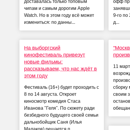
доставалась только топовым
офф при
чипам и самым дорогим Apple
занявши
Watch. Но в этом году всё может
9-го по
измениться: по данны...
д...
На выборгский
"Москв
кинофестиваль привезут
произв
новые фильмы:
11 март
рассказываем, что нас ждёт в
возрож
этом году
произв
Фестиваль (16+) будет проходить с
сборку 
8 по 14 августа. Откроет
своим з
киносмотр комедия Стаса
останов
Иванова "Геля". По сюжету ради
обещанн
безбедного будущего своей семьи
дальнобойщик Саня (Илья
Малаков) решается п...