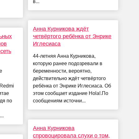
в...
Анна Курникова ждёт
ьных
четвёртого ребёнка от Энрике
нов
Иглесиаса
 сеть
44-летняя Анна Курникова,
которую ранее подозревали в
е
беременности, вероятно,
действительно ждёт четвёртого
 Redmi
ребёнка от Энрике Иглесиаса. Об
итае
этом сообщает издание Hola!.По
удя по
сообщениям источни...
..
Анна Курникова
спровоцировала слухи о том,