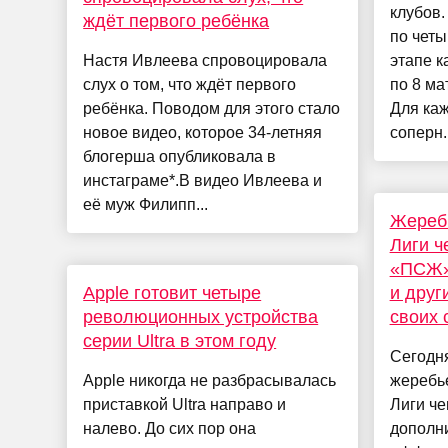
клубов
ждёт первого ребёнка
по чет
Настя Ивлеева спровоцировала
этапе к
слух о том, что ждёт первого
по 8 ма
ребёнка. Поводом для этого стало
Для каж
новое видео, которое 34-летняя
соперн..
блогерша опубликовала в
инстаграме*.В видео Ивлеева и
её муж Филипп...
Жеребь
Лиги ч
«ПСЖ»
Apple готовит четыре
и друг
революционных устройства
своих 
серии Ultra в этом году
Сегодня
Apple никогда не разбрасывалась
жеребь
приставкой Ultra направо и
Лиги че
налево. До сих пор она
дополн