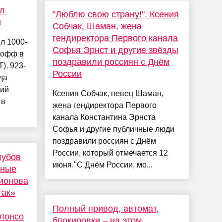
ол
"Люблю свою страну!". Ксения
и
Собчак, Шаман, жена
гендиректора Первого канала
л 1000-
Софья Эрнст и другие звёзды
-офф в
поздравили россиян с Днём
), 923-
России
да
ний
Ксения Собчак, певец Шаман,
 в
жена гендиректора Первого
канала Константина Эрнста
Софья и другие публичные люди
поздравили россиян с Днём
России, который отмечается 12
лубов
июня."С Днём России, мо...
мные
рионова
так»
Полный привод, автомат,
Алонсо
блокировки – на этом