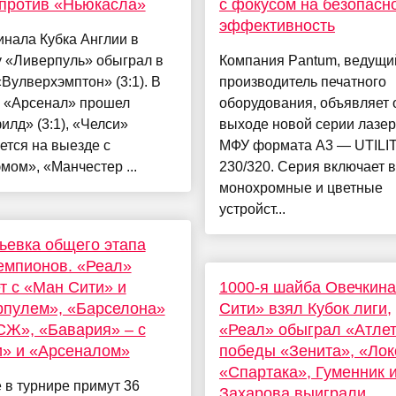
против «Ньюкасла»
с фокусом на безопасно
эффективность
инала Кубка Англии в
у «Ливерпуль» обыграл в
Компания Pantum, ведущи
«Вулверхэмптон» (3:1). В
производитель печатного
у «Арсенал» прошел
оборудования, объявляет 
лд» (3:1), «Челси»
выходе новой серии лазе
ется на выезде с
МФУ формата А3 — UTILI
мом», «Манчестер ...
230/320. Серия включает в
монохромные и цветные
устройст...
евка общего этапа
емпионов. «Реал»
т с «Ман Сити» и
1000-я шайба Овечкина
рпулем», «Барселона»
Сити» взял Кубок лиги,
СЖ», «Бавария» – с
«Реал» обыграл «Атлет
и» и «Арсеналом»
победы «Зенита», «Лок
«Спартака», Гуменник 
 в турнире примут 36
Захарова выиграли