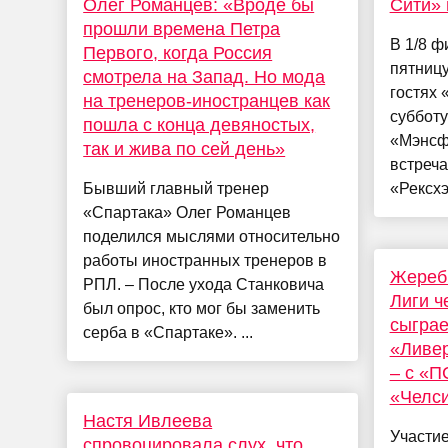
Олег Романцев: «Вроде бы
Сити» 
прошли времена Петра
В 1/8 ф
Первого, когда Россия
пятниц
смотрела на Запад. Но мода
гостях 
на тренеров-иностранцев как
суббот
пошла с конца девяностых,
«Мэнсфи
так и жива по сей день»
встреча
Бывший главный тренер
«Рексхэ
«Спартака» Олег Романцев
поделился мыслями относительно
работы иностранных тренеров в
Жеребь
РПЛ. – После ухода Станковича
Лиги ч
был опрос, кто мог бы заменить
сыграе
серба в «Спартаке». ...
«Ливе
– с «П
«Челс
Настя Ивлеева
Участие
спровоцировала слух, что