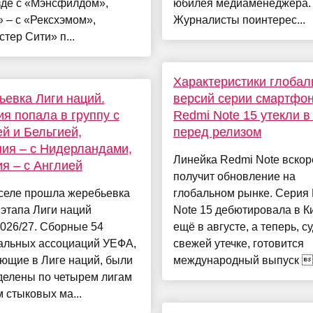
зде с «Мэнсфилдом»,
юбилея медиаменеджера.
 – с «Рексхэмом»,
Журналисты поинтерес...
тер Сити» п...
Характеристики глобал
евка Лиги наций.
версий серии смартфо
я попала в группу с
Redmi Note 15 утекли в
й и Бельгией,
перед релизом
ия – с Нидерландами,
Линейка Redmi Note вскор
я – с Англией
получит обновление на
селе прошла жеребьевка
глобальном рынке. Серия
этапа Лиги наций
Note 15 дебютировала в К
026/27. Сборные 54
ещё в августе, а теперь, с
альных ассоциаций УЕФА,
свежей утечке, готовится
ющие в Лиге наций, были
международный выпуск .
делены по четырем лигам
м стыковых ма...