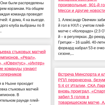
. Они были распределены
произвольные, 901-й г
ырем корзинам. На общем
Месси и другие новост
аждая команда проведет
тчей: 4 дома, 4 на выезде.
1. Александр Овечкин заби
дого клуба выбраны по 8
й гол в НХЛ с учетом плей
.
матче с «Колорадо» (2:3 ОТ
й – в регулярках. До рекор
Гретцки – 16 шайб. 40-лет
форвард набрал 53-е очко
евка стыковых матчей
сезоне,...
емпионов. «Реал»,
, «Ювентус», «Интер»
ие команды узнают
соперников
Встреча Минспорта и к
РПЛ перенесена, безу
 в Ньоне проходит
5:4 от Италии, СКА Ла
евка стыковых матчей
вновь проиграл, «Спар
мпионов. В
забил 5 голов в
ительном раунде плей-
товарищеском матче, 