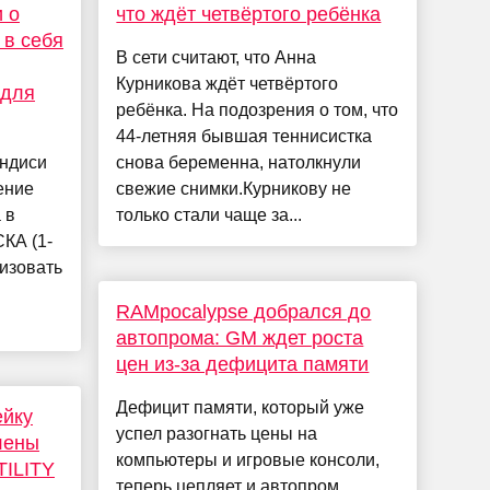
 о
что ждёт четвёртого ребёнка
 в себя
В сети считают, что Анна
Курникова ждёт четвёртого
 для
ребёнка. На подозрения о том, что
44-летняя бывшая теннисистка
ндиси
снова беременна, натолкнули
ение
свежие снимки.Курникову не
 в
только стали чаще за...
КА (1-
ризовать
RAMpocalypse добрался до
автопрома: GM ждет роста
цен из-за дефицита памяти
Дефицит памяти, который уже
ейку
успел разогнать цены на
лены
компьютеры и игровые консоли,
TILITY
теперь цепляет и автопром.