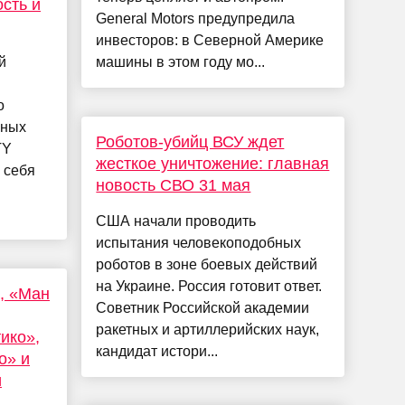
сть и
General Motors предупредила
инвесторов: в Северной Америке
й
машины в этом году мо...
о
рных
Роботов-убийц ВСУ ждет
TY
жесткое уничтожение: главная
 себя
новость СВО 31 мая
США начали проводить
испытания человекоподобных
роботов в зоне боевых действий
на Украине. Россия готовит ответ.
, «Ман
Советник Российской академии
ракетных и артиллерийских наук,
ико»,
кандидат истори...
о» и
и