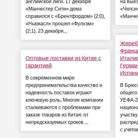
английской лиги. 17 декабря
на вые
«Манчестер Сити» дома
«Челси»
справился с «Брентфордом» (2:0),
«Манчес
«Ньюкасл» прошел «Фулхэм»
(2:1). 23 декабря...
Жеребь
Франци
Оптовые поставки из Китая с
Италие
гарантией
Герман
Испани
В современном мире
предпринимательства качество и
В Брюс
надежность поставок играют
общего 
ключевую роль. Многие компании
УЕФА-2
сталкиваются с проблемами при
национ
заказе товаров из Китая: от
участву
непредсказуемых сроков ...
распре
с учето