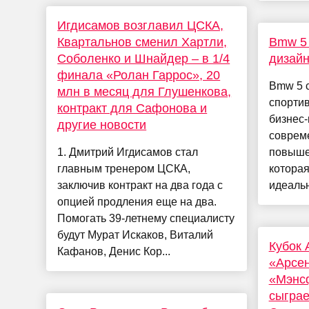
Игдисамов возглавил ЦСКА,
Квартальнов сменил Хартли,
Bmw 5 
Соболенко и Шнайдер – в 1/4
дизай
финала «Ролан Гаррос», 20
Bmw 5 с
млн в месяц для Глушенкова,
спортив
контракт для Сафонова и
бизнес
другие новости
соврем
1. Дмитрий Игдисамов стал
повыше
главным тренером ЦСКА,
которая
заключив контракт на два года с
идеальн
опцией продления еще на два.
Помогать 39-летнему специалисту
будут Мурат Искаков, Виталий
Кубок 
Кафанов, Денис Кор...
«Арсе
«Мэнс
сыграе