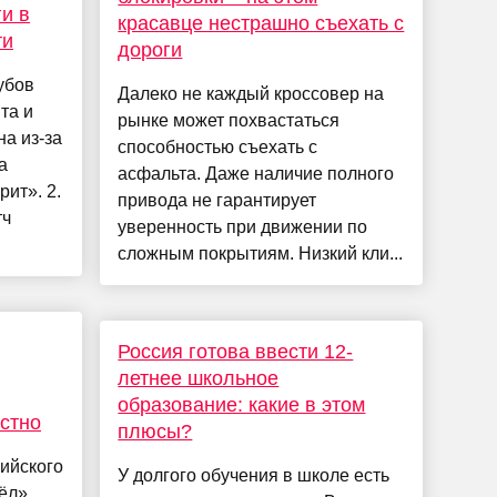
и в
красавце нестрашно съехать с
ти
дороги
убов
Далеко не каждый кроссовер на
та и
рынке может похвастаться
а из-за
способностью съехать с
а
асфальта. Даже наличие полного
рит». 2.
привода не гарантирует
тч
уверенность при движении по
сложным покрытиям. Низкий кли...
Россия готова ввести 12-
летнее школьное
образование: какие в этом
естно
плюсы?
ийского
У долгого обучения в школе есть
ёл»