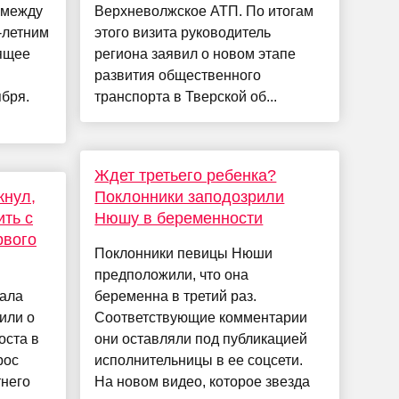
 между
Верхневолжское АТП. По итогам
-летним
этого визита руководитель
ящее
региона заявил о новом этапе
развития общественного
ября.
транспорта в Тверской об...
Ждет третьего ребенка?
кнул,
Поклонники заподозрили
ить с
Нюшу в беременности
рвого
Поклонники певицы Нюши
предположили, что она
нала
беременна в третий раз.
или о
Соответствующие комментарии
оста в
они оставляли под публикацией
рос
исполнительницы в ее соцсети.
тнего
На новом видео, которое звезда