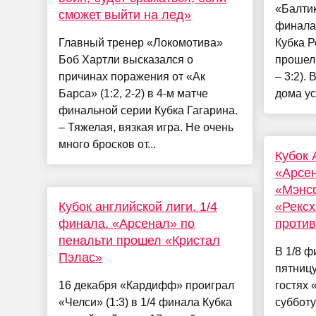
«Балтик
сможет выйти на лед»
финала
Главный тренер «Локомотива»
Кубка Р
Боб Хартли высказался о
прошел 
причинах поражения от «Ак
– 3:2).
Барса» (1:2, 2-2) в 4-м матче
дома уст
финальной серии Кубка Гагарина.
– Тяжелая, вязкая игра. Не очень
много бросков от...
Кубок 
«Арсен
«Мэнсф
Кубок английской лиги. 1/4
«Рексх
финала. «Арсенал» по
проти
пенальти прошел «Кристал
В 1/8 ф
Пэлас»
пятниц
16 декабря «Кардифф» проиграл
гостях 
«Челси» (1:3) в 1/4 финала Кубка
субботу