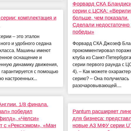
Форвард СКА Бландиси
серии с ЦСКА: «Верили
серии: комплектация и
больше, чем показали.
н
Сделали недостаточно
победы»
ерии – это эталон
ного и удобного седана
Форвард СКА Джозеф Бла
-класса. Машины имеют
прокомментировал пораж
енное оснащение и
клуба из Санкт-Петербурга
нную динамику движения,
серии первого раунда с ЦС
 гарантируется с помощью
4). – Как можете охаракте
о настроенных...
серию? – Она получилась
разочаровывающей....
Англии. 1/8 финала.
нал» победил
Pantum расширяет лин
филд», «Челси»
для бизнеса: представ
т с «Рексхэмом», «Ман
новые А3 МФУ серии U