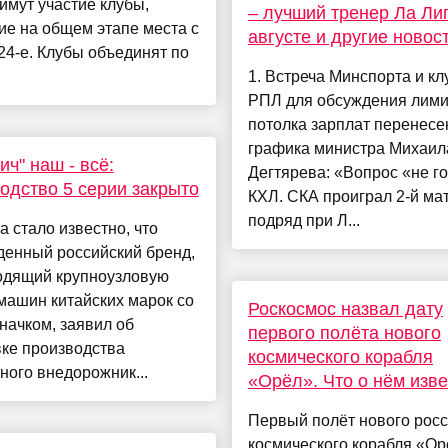
мут участие клубы,
– лучший тренер Ла Лиг
е на общем этапе места с
августе и другие новос
 24-е. Клубы объединят по
1. Встреча Минспорта и кл
РПЛ для обсуждения лими
потолка зарплат перенесен
графика министра Михаил
ич" наш - всё:
Дегтярева: «Вопрос «не го
одство 5 серии закрыто
КХЛ. СКА проиграл 2-й ма
подряд при Л...
а стало известно, что
денный российский бренд,
одящий крупноузловую
машин китайских марок со
Роскосмос назвал дату
начком, заявил об
первого полёта нового
ке производства
космического корабля
ого внедорожник...
«Орёл». Что о нём изв
Первый полёт нового росс
космического корабля «Ор