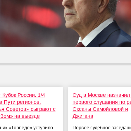
 Кубок России. 1/4
Суд в Москве назначил
 Пути регионов.
первого слушания по р
я Советов» сыграют с
Оксаны Самойловой и
Зом» на выезде
Джигана
ник «Торпедо» уступило
Первое судебное заседан