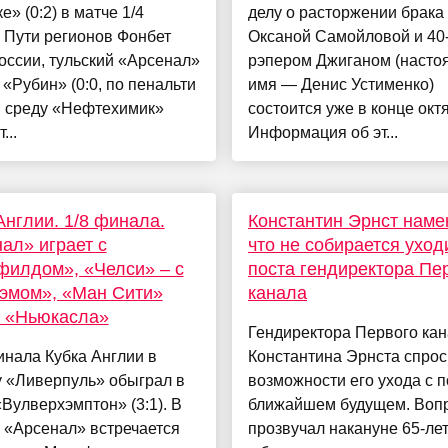
е» (0:2) в матче 1/4
делу о расторжении брака
 Пути регионов Фонбет
Оксаной Самойловой и 40
оссии, тульский «Арсенал»
рэпером Джиганом (насто
«Рубин» (0:0, по пенальти
имя — Денис Устименко)
 В среду «Нефтехимик»
состоится уже в конце окт
...
Информация об эт...
Англии. 1/8 финала.
Константин Эрнст наме
ал» играет с
что не собирается уход
илдом», «Челси» – с
поста гендиректора Пе
эмом», «Ман Сити»
канала
в «Ньюкасла»
Гендиректора Первого ка
инала Кубка Англии в
Константина Эрнста спрос
у «Ливерпуль» обыграл в
возможности его ухода с п
«Вулверхэмптон» (3:1). В
ближайшем будущем. Воп
 «Арсенал» встречается
прозвучал накануне 65-ле