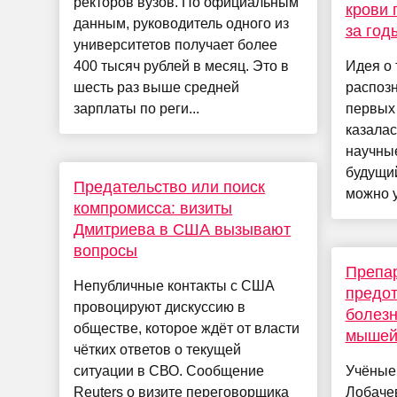
ректоров вузов. По официальным
крови 
данным, руководитель одного из
за год
университетов получает более
400 тысяч рублей в месяц. Это в
Идея о 
шесть раз выше средней
распозн
зарплаты по реги...
первых
казалас
научные
будущий
Предательство или поиск
можно у
компромисса: визиты
Дмитриева в США вызывают
вопросы
Препар
Непубличные контакты с США
предот
провоцируют дискуссию в
болезн
обществе, которое ждёт от власти
мыше
чётких ответов о текущей
ситуации в СВО. Сообщение
Учёные
Reuters о визите переговорщика
Лобаче