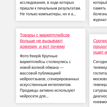
исследования, в ходе которых
который
пришли к печальным результатам.
память
Не только компьютеры, но и а...
болезн
журнал 
Товары с маркетплейсов
больше не вызывают
Срочно
доверия, и вот почему
продо
ушел и
Фото freepik Крупные
маркетплейсы столкнулись с
Сегодня
новой волной обмана —
телеве
массовой публикацией
госпита
нейроотзывов, сгенерированных
московс
искусственным интеллектом.
темпера
Продавцы активно используют
сатурац
нейросети для...
диагно
пневмон