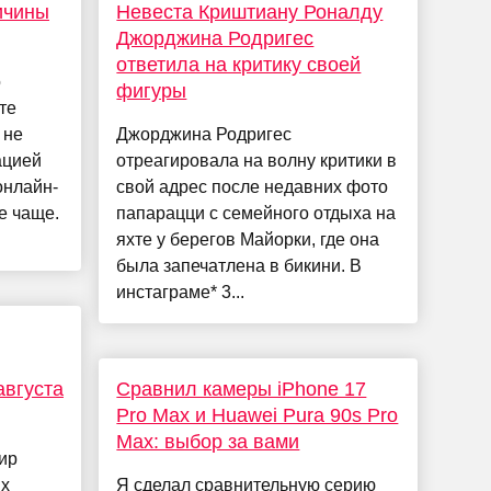
ичины
Невеста Криштиану Роналду
Джорджина Родригес
ответила на критику своей
о
фигуры
те
 не
Джорджина Родригес
ацией
отреагировала на волну критики в
онлайн-
свой адрес после недавних фото
е чаще.
папарацци с семейного отдыха на
яхте у берегов Майорки, где она
была запечатлена в бикини. В
инстаграме* 3...
августа
Сравнил камеры iPhone 17
Pro Max и Huawei Pura 90s Pro
Max: выбор за вами
ир
их
Я сделал сравнительную серию