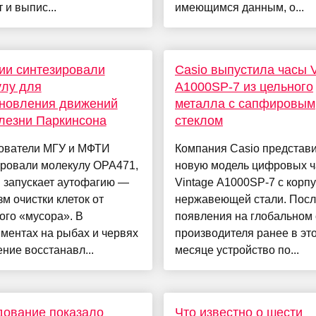
 и выпис...
имеющимся данным, о...
ии синтезировали
Casio выпустила часы V
улу для
A1000SP-7 из цельного
ановления движений
металла с сапфировым
лезни Паркинсона
стеклом
ователи МГУ и МФТИ
Компания Casio представ
ировали молекулу ОРА471,
новую модель цифровых ч
 запускает аутофагию —
Vintage A1000SP-7 с корпу
м очистки клеток от
нержавеющей стали. Пос
ого «мусора». В
появления на глобальном 
ментах на рыбах и червях
производителя ранее в эт
ние восстанавл...
месяце устройство по...
дование показало
Что известно о шести