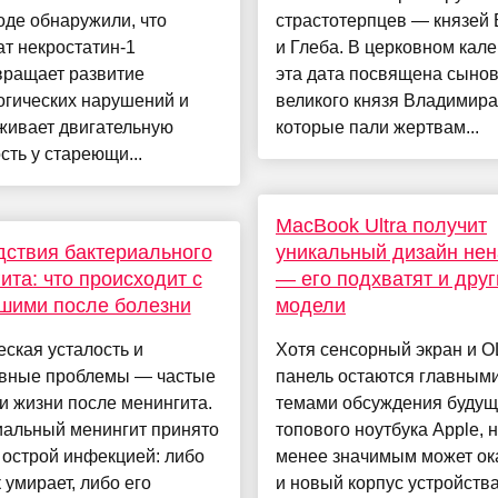
де обнаружили, что
страстотерпцев — князей
т некростатин-1
и Глеба. В церковном кал
вращает развитие
эта дата посвящена сыно
огических нарушений и
великого князя Владимира
живает двигательную
которые пали жертвам...
сть у стареющи...
MacBook Ultra получит
ствия бактериального
уникальный дизайн не
ита: что происходит с
— его подхватят и друг
шими после болезни
модели
ская усталость и
Хотя сенсорный экран и 
ивные проблемы — частые
панель остаются главным
и жизни после менингита.
темами обсуждения будущ
иальный менингит принято
топового ноутбука Apple, 
 острой инфекцией: либо
менее значимым может ок
 умирает, либо его
и новый корпус устройств