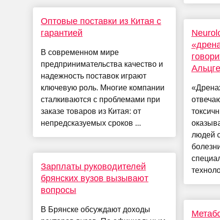
Оптовые поставки из Китая с
гарантией
Neurol
«дрен
В современном мире
говори
предпринимательства качество и
Альцг
надежность поставок играют
ключевую роль. Многие компании
«Дрена
сталкиваются с проблемами при
отвеча
заказе товаров из Китая: от
токсичн
непредсказуемых сроков ...
оказыв
людей 
болезн
специа
Зарплаты руководителей
техноло.
брянских вузов вызывают
вопросы
В Брянске обсуждают доходы
Метаб