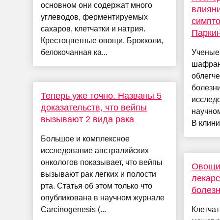
основном они содержат много
влиян
углеводов, ферментируемых
симпт
сахаров, клетчатки и натрия.
Парки
Крестоцветные овощи. Брокколи,
белокочанная ка...
Ученые 
шафран
облегч
болезни
Теперь уже точно. Названы 5
исслед
доказательств, что вейпы
научном
вызывают 2 вида рака
В клинич
Большое и комплексное
исследование австралийских
онкологов показывает, что вейпы
Овощи 
вызывают рак легких и полости
лекарс
рта. Статья об этом только что
болезн
опубликована в научном журнале
Carcinogenesis (...
Клетча