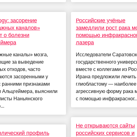
ogy: засорение
Российские учёные
ажных каналов»
замедлили рост рака мо
т о болезни
помощью инфракрасно
еймера
лазера
жные каналы» мозга,
Исследователи Саратовск
ющие за выведение
государственного универс
ых отходов, часто
вместе с коллегами из Рос
аются засоренными у
Ирана предложили лечить
с ранними признаками
глиобластому — наиболее
и Альцгеймера, выяснили
агрессивную форму рака 
листы Наньянского
с помощью инфракрасног..
..
Не открываются сайты
олический профиль
российских сервисов и