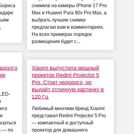
 Бориса
снимков на камеры iPhone 17 Pro
ендаре
Max и Huawei Pura 90s Pro Max, а
вьям
выбрать лучшие снимки
,
предлагаю вам в комментариях.
На всех примерах порядок
размещения будет с...
надолго
Xiaomi выпустила мощный
ие
проектор Redmi Projector 5
Pro. Стоит недорого, но
выдаёт отличную картинку в
OLED-
120 Гц
и
его
Любимый многими бренд Xiaomi
не
представил Redmi Projector 5 Pro
азаться
— компактный и доступный
а — по
проектор для домашнего