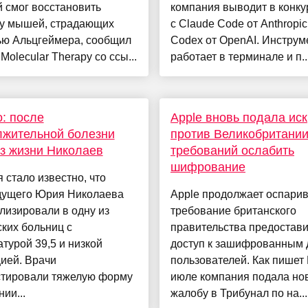
 смог восстановить
компания выводит в конк
 у мышей, страдающих
с Claude Code от Anthropic
ью Альцгеймера, сообщил
Codex от OpenAI. Инструм
Molecular Therapy со ссы...
работает в терминале и п..
: после
​​Apple вновь подала иск
лжительной болезни
против Великобритании
з жизни Николаев
требований ослабить
шифрование
 стало известно, что
дущего Юрия Николаева
Apple продолжает оспарив
лизировали в одну из
требование британского
ких больниц с
правительства предостави
турой 39,5 и низкой
доступ к зашифрованным
ией. Врачи
пользователей. Как пишет 
стировали тяжелую форму
июле компания подала но
ии...
жалобу в Трибунал по на...