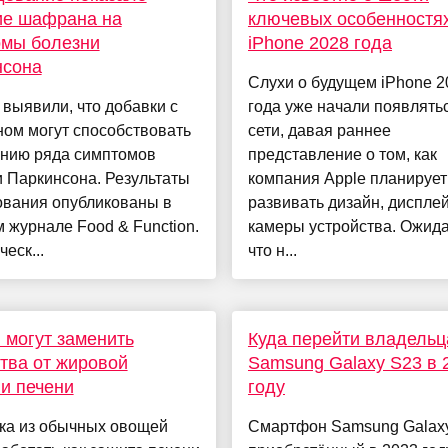
ие шафрана на
ключевых особенностя
омы болезни
iPhone 2028 года
нсона
Слухи о будущем iPhone 2
выявили, что добавки с
года уже начали появлять
ом могут способствовать
сети, давая раннее
ению ряда симптомов
представление о том, как
 Паркинсона. Результаты
компания Apple планирует
ования опубликованы в
развивать дизайн, дисплей
 журнале Food & Function.
камеры устройства. Ожида
еск...
что н...
могут заменить
Куда перейти владель
тва от жировой
Samsung Galaxy S23 в 
и печени
году
тка из обычных овощей
Смартфон Samsung Galaxy