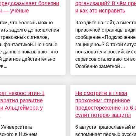
предсказывает болезни
организаций? В чём пр
ы — учёные
и как это исправить
том, что болезнь можно
Заходите на сайт, а вмест
ать задолго до появления
привычной страницы види
 тревожных сигналов,
сообщение «Подключение
ь фантастикой. Но новые
защищено»? С такой ситу
 данные показывают, что
пользователи российских 
 диагноз действительно
сервисов сталкиваются вс
в...
Особенно заметной ...
ат некростатин-1
Не смотрите в глаза
вратил развитие
прохожим: старинное
и Альцгеймера у
предостережение на 6 
й
сулит потерю защиты
 Университета
6 августа православный м
вского в Нижнем
вспоминает первых русск