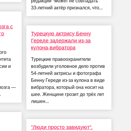
редакции *может не совпадать"
33-летний актёр признался, что...
зга с
го
Турецкую актрису Бенну
Гереде задержали из-за
кулона-вибратора
ого
итета
Турецкие правоохранители
сии и
возбудили уголовное дело против
54-летней актрисы и фотографа
Бенну Гереде из-за кулона в виде
мозга —
вибратора, который она носит на
.
шее. Женщине грозит до трёх лет
лишен...
"Люди просто завидуют".