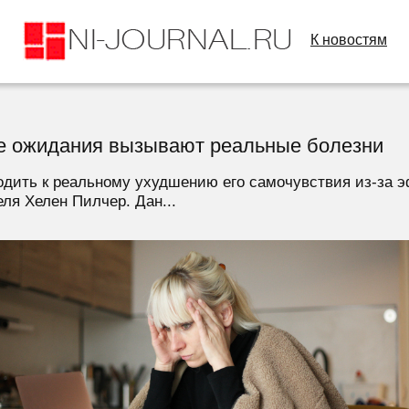
К новостям
ые ожидания вызывают реальные болезни
одить к реальному ухудшению его самочувствия из-за 
еля Хелен Пилчер. Дан...