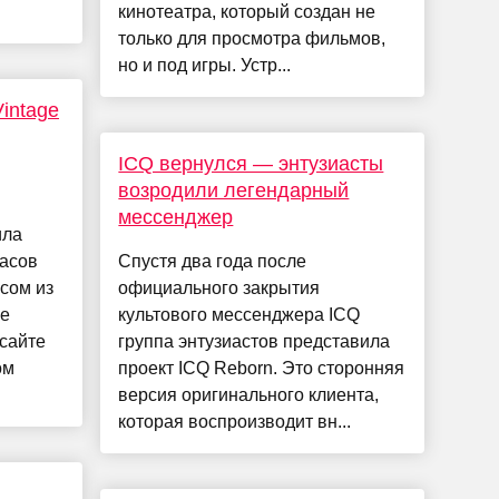
кинотеатра, который создан не
только для просмотра фильмов,
но и под игры. Устр...
intage
ICQ вернулся — энтузиасты
возродили легендарный
мессенджер
ила
асов
Спустя два года после
сом из
официального закрытия
ле
культового мессенджера ICQ
сайте
группа энтузиастов представила
ом
проект ICQ Reborn. Это сторонняя
версия оригинального клиента,
которая воспроизводит вн...