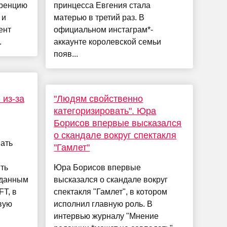
уренцию
принцесса Евгения стала
 и
матерью в третий раз. В
ент
официальном инстаграм*-
.
аккаунте королевской семьи
появ...
 из-за
"Людям свойственно
категоризировать". Юра
Борисов впервые высказался
о скандале вокруг спектакля
ать
"Гамлет"
ть
Юра Борисов впервые
 данным
высказался о скандале вокруг
FT, в
спектакля "Гамлет", в котором
вую
исполнил главную роль. В
интервью журналу "Мнение