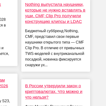
х
Nothing выпустила наушники,
которые не нужно вставлять в
уши. CMF Clip Pro получили
028
конструкцию клипсы и LDAC
ся в
Бюджетный суббренд Nothing,
CMF, представил свои первые
наушники открытого типа — CMF
 и
Clip Pro. В отличие от привычных
ется,
TWS-моделей с внутриканальной
посадкой, новинка фиксируется
снаружи ух...
цам
2026
В России утвердили закон о
криптовалютах. Что можно и
что нельзя?
 S23,