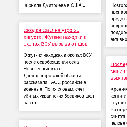
Кирилла Дмитриева в США...
Новгоро
препара
предот
неврол
Сводка СВО на утро 25
поддер
августа. Жуткие находки в
активно
окопах ВСУ вызывают шок
О жутких находках в окопах ВСУ
после освобождения села
Послед
Новогеоргиевка в
менинг
Днепропетровской области
выжив
рассказали ТАСС российские
военные. По их словам, счет
Хрониче
убитых украинских боевиков шел
когнит
на сот...
спутник
Бактер
считать
человек