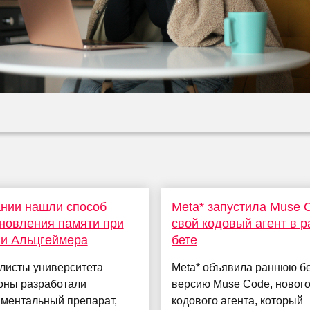
нии нашли способ
Meta* запустила Muse 
новления памяти при
свой кодовый агент в 
ни Альцгеймера
бете
листы университета
Meta* объявила раннюю бе
оны разработали
версию Muse Code, новог
иментальный препарат,
кодового агента, который