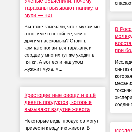
Ученые объяснили, почему
спасают
тараканы вызывают панику, а
мухи — нет
Вы тоже замечали, что к мухам мы
В Росс
относимся спокойнее, чем к
молек
другим насекомым? Стоит в
восст
комнате появиться таракану, и
при бо
сердце у многих тут же уходит в
пятки. А вот если над ухом
Исслед
жужжит муха, м...
синтез
которая
механиз
токсичн
Крестоцветные овощи и ещё
экспери
девять продуктов, которые
соедине
вызывают вздутие живота
Некоторые виды продуктов могут
привести к вздутию живота. В
Иссле