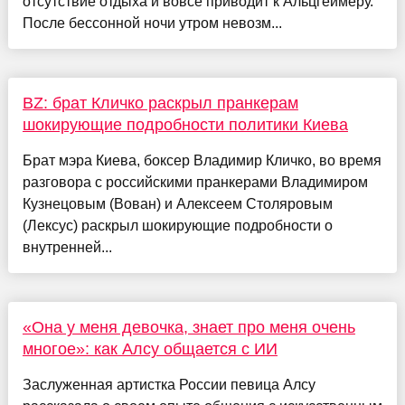
отсутствие отдыха и вовсе приводит к Альцгеймеру.
После бессонной ночи утром невозм...
BZ: брат Кличко раскрыл пранкерам
шокирующие подробности политики Киева
Брат мэра Киева, боксер Владимир Кличко, во время
разговора с российскими пранкерами Владимиром
Кузнецовым (Вован) и Алексеем Столяровым
(Лексус) раскрыл шокирующие подробности о
внутренней...
«Она у меня девочка, знает про меня очень
многое»: как Алсу общается с ИИ
Заслуженная артистка России певица Алсу