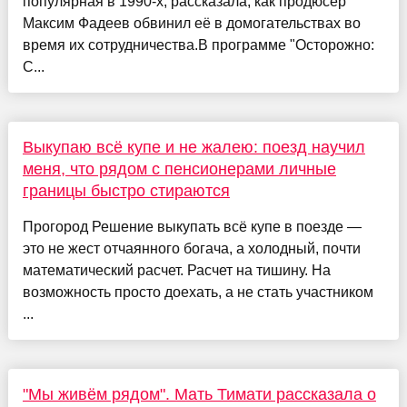
популярная в 1990-х, рассказала, как продюсер
Максим Фадеев обвинил её в домогательствах во
время их сотрудничества.В программе "Осторожно:
С...
Выкупаю всё купе и не жалею: поезд научил
меня, что рядом с пенсионерами личные
границы быстро стираются
Прогород Решение выкупать всё купе в поезде —
это не жест отчаянного богача, а холодный, почти
математический расчет. Расчет на тишину. На
возможность просто доехать, а не стать участником
...
"Мы живём рядом". Мать Тимати рассказала о