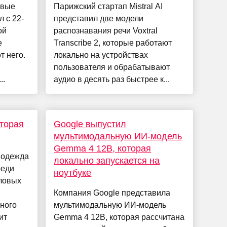
рвые
Парижский стартап Mistral AI
 с 22-
представил две модели
ой
распознавания речи Voxtral
е
Transcribe 2, которые работают
т него.
локально на устройствах
пользователя и обрабатывают
..
аудио в десять раз быстрее к...
оторая
Google выпустил
мультимодальную ИИ-модель
Gemma 4 12B, которая
 одежда
локально запускается на
реди
ноутбуке
иловых
Компания Google представила
вного
мультимодальную ИИ-модель
ит
Gemma 4 12B, которая рассчитана