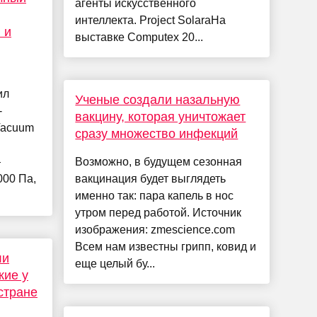
агенты искусственного
интеллекта. Project SolaraНа
 и
выставке Computex 20...
ил
Ученые создали назальную
-
вакцину, которая уничтожает
Vacuum
сразу множество инфекций
—
Возможно, в будущем сезонная
000 Па,
вакцинация будет выглядеть
именно так: пара капель в нос
утром перед работой. Источник
изображения: zmescience.com
Всем нам известны грипп, ковид и
ли
еще целый бу...
кие у
стране