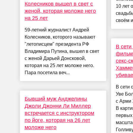
Колесников вышел в свет с
10 лет 
женой, которая моложе него
свадьбы
на 25 лет
своём и
59-летний журналист Андрей
Колесников, которого называют
"летописцем" президента РФ
В сети
Владимира Путина, вышел в свет
фильм 
с женой Дарьей Донсковой,
секс-с
которая на 25 лет моложе него.
Хамме
Пара посетила веч...
убивае
В сети
Уве Бол
Бывший муж Анджелины
с Арми 
Джоли Джонни Ли Миллер
В карти
встречается с инструктором
первых 
по йоге, которая на 26 лет
масшта
моложе него
Голливу