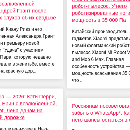
 возлюбленной
робот-пылесос. У него
ндрой Грант после
роботизированные ноги
 слухов об их свадьбе
мощность в 35 000 Па
ий Киану Ривз и его
Китайский производитель
ленная Александра Грант
гаджетов Xiaomi представ
ли премьеру новой
новый флагманский робот
 "Удача" с участием
пылесос Xiaomi Mi Robot 
 Пара, которую недавно
and Mop 6 Max. Главная
вали в женитьбе, вместе
особенность устройства 
а красную дор...
мощность всасывания 35 
что ...
la — 2026: Кэти Перри,
 Брин с возлюбленной,
Россиянам посоветова
at, Лена Данэм на
забыть о WhatsApp*. Ка
й дорожке
него шансы остаться в 
политен-музее в Нью-