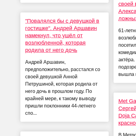
своей
Алекса
ложных
"Повалялся бы с девушкой в
гостишке". Андрей Аршавин
61-летн
намекнул, что ушёл от
возлюб
возлюбленной, которая
посети
родила от него дочь
комедии
актёра.
Андрей Аршавин,
подозре
предположительно, расстался со
вышла н
своей девушкой Анной
Петрушиной, которая родила от
него дочь в прошлом году. По
крайней мере, к такому выводу
Met Ga
пришли поклонники 44-летнего
Сергей
спо...
Doja C
красно
В Метро