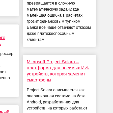
превращается в сложную
математическую задачу, где
малейшая ошибка в расчетах
грозит финансовым тупиком.
Банки все чаще отвечают отказом
даже платежеспособным
его
клиентам...
с
Проссер
Microsoft Project Solara –
с
платформа для носимых ИИ-
ne в
устройств, которая заменит
менно
смартфоны
Project Solara описывается как
операционная система на базе
Android, разработанная для
устройств, на которых работают
мный