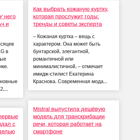
Как выбрать кожаную куртку,
У него
которая прослужит годы:
Ач и
тренды и советы эксперта
– Кожаная куртка – вещь с
есяцев
характером. Она может быть
4G в
бунтарской, элегантной,
вые
романтичной или
ике.
минималистичной, – отмечает
имидж-стилист Екатерина
сновные
Краснова. Современная мода...
,...
Mistral выпустила дешёвую
первые
модель для транскрибации
ндал с
речи, которая работает на
оделью
смартфоне