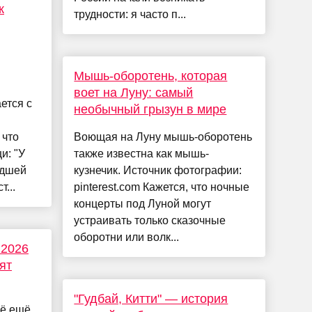
к
трудности: я часто п...
Мышь-оборотень, которая
воет на Луну: самый
ется с
необычный грызун в мире
 что
Воющая на Луну мышь-оборотень
и: "У
также известна как мышь-
адшей
кузнечик. Источник фотографии:
...
pinterest.com Кажется, что ночные
концерты под Луной могут
устраивать только сказочные
оборотни или волк...
 2026
сят
"Гудбай, Китти" — история
сё ещё