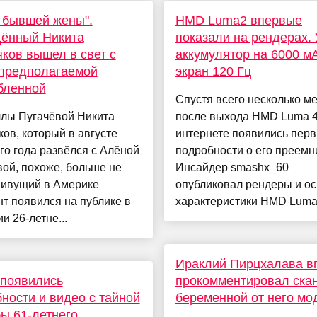
 бывшей жены".
HMD Luma2 впервые
дённый Никита
показали на рендерах. 
ков вышел в свет с
аккумулятор на 6000 м
 предполагаемой
экран 120 Гц
бленной
Спустя всего несколько м
ллы Пугачёвой Никита
после выхода HMD Luma 
ов, который в августе
интернете появились пер
о года развёлся с Алёной
подробности о его преемн
ой, похоже, больше не
Инсайдер smashx_60
Живущий в Америке
опубликовал рендеры и о
т появился на публике в
характеристики HMD Luma2
и 26-летне...
Ираклий Пирцхалава в
 появились
прокомментировал ска
ности и видео с тайной
беременной от него м
ы 61-летнего