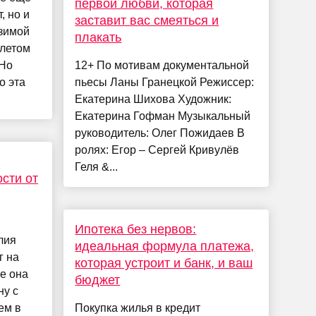
первой любви, которая
, но и
заставит вас смеяться и
 зимой
плакать
 летом
 Но
12+ По мотивам документальной
о эта
пьесы Ланы Гранецкой Режиссер:
Екатерина Шихова Художник:
Екатерина Гофман Музыкальный
руководитель: Олег Пожидаев В
ролях: Егор – Сергей Кривулёв
Геля &...
сти от
Ипотека без нервов:
лия
идеальная формула платежа,
г на
которая устроит и банк, и ваш
е она
бюджет
ну с
ем в
Покупка жилья в кредит