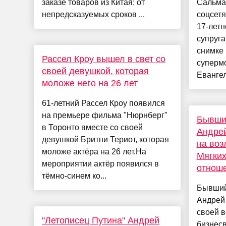
заказе товаров из Китая: от
Сальма
непредсказуемых сроков ...
соцсетя
17-летн
супруга
снимке 
Рассел Кроу вышел в свет со
суперм
своей девушкой, которая
Евангели
моложе него на 26 лет
61-летний Рассел Кроу появился
на премьере фильма "Нюрнберг"
Бывши
в Торонто вместе со своей
Андре
девушкой Бритни Териот, которая
на воз
моложе актёра на 26 лет.На
Мягких
мероприятии актёр появился в
отнош
тёмно-синем ко...
Бывший
Андрей
своей 
"Летописец Путина" Андрей
бизнесв