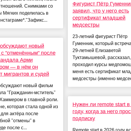
Фигурист Пётр Гуменни
отношений. Снимками со
заявил, что у него есть
 Мягких поделилась в
сертификат младшей
нстаграме*."Зафикс...
медсестры
23-летний фигурист Пётр
Гуменник, который встреча
 обсуждают новый
29-летней Елизаветой
с "отменённым" после
Туктамышевой, рассказал,
кандала Арми
проходил курсы медпомощ
ром — в нём он
меня есть сертификат мл
т мигрантов и судей
медсестры (именно медсест
 обсуждают новый фильм
ла "Гражданин-мститель"
Хаммером в главной роли.
Нужен ли remote start в
не, которая стала одной из
году, когда за него про
для актёра после
подписку
бной "отмены" в
де после с...
Remote start в 2026 году в