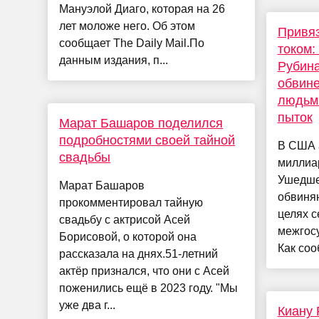
Мануэлой Диаго, которая на 26
лет моложе него. Об этом
Привяз
сообщает The Daily Mail.По
током:
данным издания, п...
Рубина
обвине
людьм
пыток
Марат Башаров поделился
подробностями своей тайной
В США 
свадьбы
миллиа
Ушедше
Марат Башаров
обвиняю
прокомментировал тайную
целях с
свадьбу с актрисой Асей
межгосу
Борисовой, о которой она
Как соо
рассказала на днях.51-летний
актёр признался, что они с Асей
поженились ещё в 2023 году. "Мы
уже два г...
Киану 