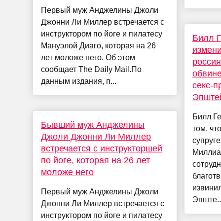
Первый муж Анджелины Джоли
Джонни Ли Миллер встречается с
инструктором по йоге и пилатесу
Билл Г
Мануэлой Диаго, которая на 26
измени
лет моложе него. Об этом
россия
сообщает The Daily Mail.По
обвине
данным издания, п...
секс-п
Эпште
Билл Ге
Бывший муж Анджелины
том, чт
Джоли Джонни Ли Миллер
супруге
встречается с инструкторшей
Миллиар
по йоге, которая на 26 лет
сотрудн
моложе него
благот
извини
Первый муж Анджелины Джоли
Эпште..
Джонни Ли Миллер встречается с
инструктором по йоге и пилатесу