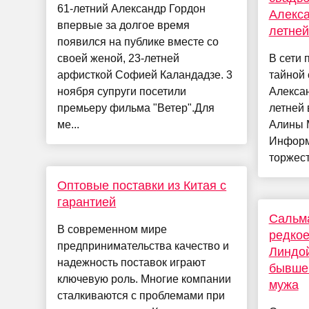
61-летний Александр Гордон
Алекса
впервые за долгое время
летне
появился на публике вместе со
своей женой, 23-летней
В сети 
арфисткой Софией Каландадзе. 3
тайной 
ноября супруги посетили
Алексан
премьеру фильма "Ветер".Для
летней
ме...
Алины 
Информа
торжест
Оптовые поставки из Китая с
гарантией
Сальма
В современном мире
редкое
предпринимательства качество и
Линдо
надежность поставок играют
бывше
ключевую роль. Многие компании
мужа
сталкиваются с проблемами при