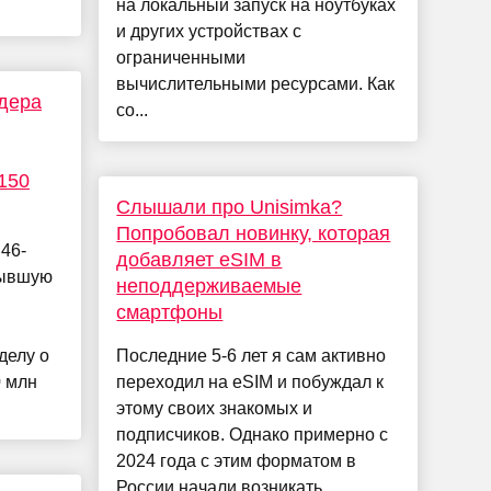
на локальный запуск на ноутбуках
и других устройствах с
ограниченными
вычислительными ресурсами. Как
дера
со...
150
Слышали про Unisimka?
Попробовал новинку, которая
46-
добавляет eSIM в
бывшую
неподдерживаемые
смартфоны
"
делу о
Последние 5-6 лет я сам активно
0 млн
переходил на eSIM и побуждал к
этому своих знакомых и
подписчиков. Однако примерно с
2024 года с этим форматом в
России начали возникать