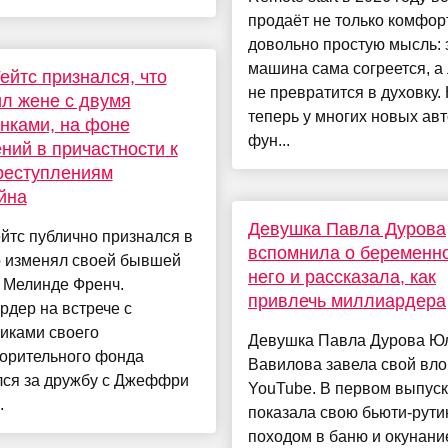
продаёт не только комфорт
довольно простую мысль:
машина сама согреется, а
ейтс признался, что
не превратится в духовку.
л жене с двумя
теперь у многих новых авт
нками, на фоне
фун...
ний в причастности к
реступлениям
йна
Девушка Павла Дурова
йтс публично признался в
вспомнила о беременно
о изменял своей бывшей
него и рассказала, как
 Мелинде Френч.
привлечь миллиардера
дер на встрече с
иками своего
Девушка Павла Дурова Ю
ворительного фонда
Вавилова завела свой вло
лся за дружбу с Джеффри
YouTube. В первом выпуск
.
показала свою бьюти-рути
походом в баню и окунани