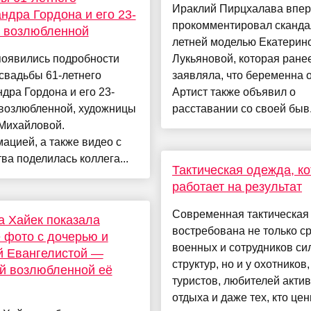
Ираклий Пирцхалава впе
ндра Гордона и его 23-
прокомментировал скандал
й возлюбленной
летней моделью Екатерин
появились подробности
Лукьяновой, которая ране
свадьбы 61-летнего
заявляла, что беременна о
дра Гордона и его 23-
Артист также объявил о
 возлюбленной, художницы
расставании со своей быв.
Михайловой.
цией, а также видео с
ва поделилась коллега...
Тактическая одежда, к
работает на результат
Современная тактическая
 Хайек показала
востребована не только с
 фото с дочерью и
военных и сотрудников с
й Евангелистой —
структур, но и у охотников,
й возлюбленной её
туристов, любителей акти
отдыха и даже тех, кто цен