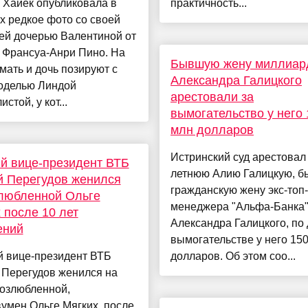
 Хайек опубликовала в
практичность...
х редкое фото со своей
ей дочерью Валентиной от
 Франсуа-Анри Пино. На
Бывшую жену миллиар
мать и дочь позируют с
Александра Галицкого
оделью Линдой
арестовали за
стой, у кот...
вымогательство у него 
млн долларов
Истринский суд арестовал 
й вице-президент ВТБ
летнюю Алию Галицкую, 
й Перегудов женился
гражданскую жену экс-топ-
любленной Ольге
менеджера "Альфа-Банка
 после 10 лет
Александра Галицкого, по 
ений
вымогательстве у него 15
 вице-президент ВТБ
долларов. Об этом соо...
 Перегудов женился на
возлюбленной,
умен Ольге Мягких, после