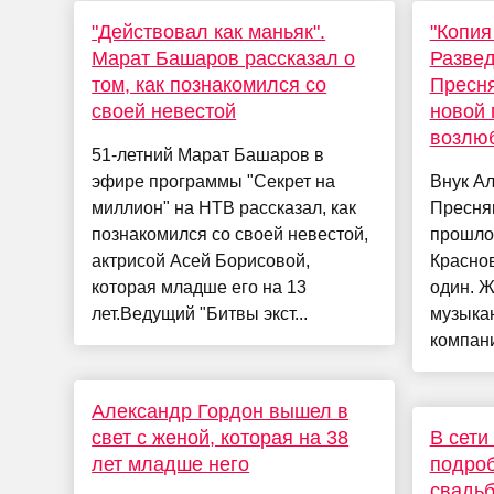
"Действовал как маньяк".
"Копия
Марат Башаров рассказал о
Разве
том, как познакомился со
Пресня
своей невестой
новой
возлю
51-летний Марат Башаров в
эфире программы "Секрет на
Внук А
миллион" на НТВ рассказал, как
Пресняк
познакомился со своей невестой,
прошлог
актрисой Асей Борисовой,
Краснов
которая младше его на 13
один. 
лет.Ведущий "Битвы экст...
музыкан
компани
Александр Гордон вышел в
свет с женой, которая на 38
В сети
лет младше него
подроб
свадьб