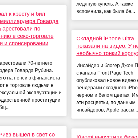
ледяную купель. А также
вспомнила, как была бе...
ал к кресту и бил
 миллиардера Говарда
 арестовали по
нию в секс-торговле
Складной iPhone Ultra
и и спонсировании
показали на видео. У н
необычно тонкий корпу
арестовали 70-летнего
Инсайдер и блогер Джон 
рдера Говарда Рубина.
с канала Front Page Tech
го на пенсию финансиста
опубликовал новое видео 
т в торговле людьми в
рендерами складного iPho
ексуальной эксплуатации и
черном и белом цветах. И
дарственной проституции.
эти расцветки, по данным
бщ...
инсайдеров, Apple рассм...
Ривз вышел в свет со
Xiaomi выпустила безу