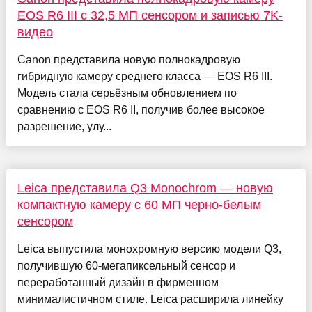
EOS R6 III с 32,5 МП сенсором и записью 7K-
видео
Canon представила новую полнокадровую
гибридную камеру среднего класса — EOS R6 III.
Модель стала серьёзным обновлением по
сравнению с EOS R6 II, получив более высокое
разрешение, улу...
Leica представила Q3 Monochrom — новую
компактную камеру с 60 МП черно-белым
сенсором
Leica выпустила монохромную версию модели Q3,
получившую 60-мегапиксельный сенсор и
переработанный дизайн в фирменном
минималистичном стиле. Leica расширила линейку