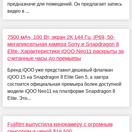
предназначе для помещений. Он предлагает запись
видео в ...
7500 мАч, 100 Вт, экран 2К 144 Гц, IP69, 50-
мегапиксельная камера Sony и Snapdragon 8
Elite. Характеристики iQOO Neo11 раскрыты за
считанные часы до премьеры
Бренд iQOO уже представил дешевый флагман
iQOO 15 на Snapdragon 8 Elite Gen 5, а завтра
состоится официальная премьера более доступной
модели iQOO Neo11 на платформе Snapdragon 8
Elite. Это...
Fujifilm выпустила кинокамеру с огромным
сенсором и ценой $16 500