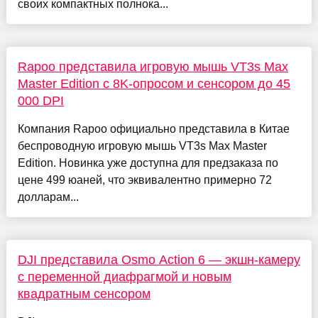
своих компактных полнока...
Rapoo представила игровую мышь VT3s Max
Master Edition с 8K-опросом и сенсором до 45
000 DPI
Компания Rapoo официально представила в Китае
беспроводную игровую мышь VT3s Max Master
Edition. Новинка уже доступна для предзаказа по
цене 499 юаней, что эквивалентно примерно 72
долларам...
DJI представила Osmo Action 6 — экшн-камеру
с переменной диафрагмой и новым
квадратным сенсором