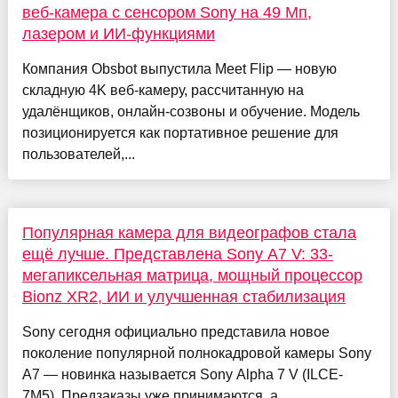
веб-камера с сенсором Sony на 49 Мп,
лазером и ИИ-функциями
Компания Obsbot выпустила Meet Flip — новую
складную 4K веб-камеру, рассчитанную на
удалёнщиков, онлайн-созвоны и обучение. Модель
позиционируется как портативное решение для
пользователей,...
Популярная камера для видеографов стала
ещё лучше. Представлена Sony A7 V: 33-
мегапиксельная матрица, мощный процессор
Bionz XR2, ИИ и улучшенная стабилизация
Sony сегодня официально представила новое
поколение популярной полнокадровой камеры Sony
A7 — новинка называется Sony Alpha 7 V (ILCE-
7M5). Предзаказы уже принимаются, а