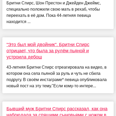
Бритни Спирс, Шон Престон и Джейден Джеймс,
специально положили свою мать в рехаб, чтобы
переехать в её дом. Пока 44-летняя певица
находится ...
"Это был мой двойник". Бритни Спирс
отрицает, что была за рулём пьяной и
устроила дебош
43-летняя Бритни Спирс отреагировала на видео, в
котором она села пьяной за руль и чуть не сбила
подругу. В своём инстаграме* певица опубликовала
новый пост на эту тему."Если кому-то интере...
Бывший муж Бритни Спирс рассказал, как она
наблюдала за спящими сыновьями с ножом в