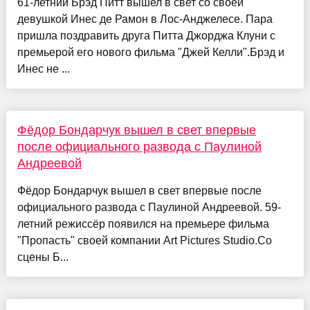
61-летний Брэд Питт вышел в свет со своей
девушкой Инес де Рамон в Лос-Анджелесе. Пара
пришла поздравить друга Питта Джорджа Клуни с
премьерой его нового фильма "Джей Келли".Брэд и
Инес не ...
Фёдор Бондарчук вышел в свет впервые
после официального развода с Паулиной
Андреевой
Фёдор Бондарчук вышел в свет впервые после
официального развода с Паулиной Андреевой. 59-
летний режиссёр появился на премьере фильма
"Пропасть" своей компании Art Pictures Studio.Со
сцены Б...