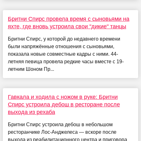
Бритни Спирс провела время с сыновьями на
яхте, где вновь устроила свои "дикие" танцы
Бритни Спирс, у которой до недавнего времени
были напряжённые отношения с сыновьями,
показала новые совместные кадры с ними. 44-
летняя певица провела редкие часы вместе с 19-
летним Шоном Пр...
Гавкала и ходила с ножом в руке: Бритни
Спирс устроила дебош в ресторане после
выхода из рехаба
Бритни Спирс устроила дебош в небольшом
ресторанчике Лос-Анджелеса — вскоре после
выхода из реабилитационного центра и приговора