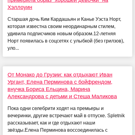
примерила образ "хорошей девочки" на
Хэллоуин
Старшая дочь Ким Кардашьян и Канье Уэста Норт,
которая известна своим неординарным стилем,
удивила подписчиков новым образом.12-летняя
Норт появилась в соцсетях с улыбкой (без грилзов),
уло...
От Монако до Грузии: как отдыхают Иван
Ургант, Елена Перминова с бойфрендом,
внучка Бориса Ельцина, Марина
Александрова с детьми и Стеша Маликова
Пока одни селебрити ходят на премьеры и
вечеринки, другие встречают май в отпуске. Spletnik
рассказывает, как и где отдыхают наши
звёзды.Елена Перминова воссоединилась с