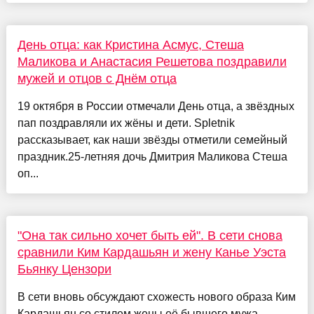
День отца: как Кристина Асмус, Стеша
Маликова и Анастасия Решетова поздравили
мужей и отцов с Днём отца
19 октября в России отмечали День отца, а звёздных
пап поздравляли их жёны и дети. Spletnik
рассказывает, как наши звёзды отметили семейный
праздник.25-летняя дочь Дмитрия Маликова Стеша
оп...
"Она так сильно хочет быть ей". В сети снова
сравнили Ким Кардашьян и жену Канье Уэста
Бьянку Цензори
В сети вновь обсуждают схожесть нового образа Ким
Кардашьян со стилем жены её бывшего мужа