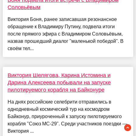
Боня подвела итоги встречи с Владимиром
Соловьёвым
Виктория Боня, ранее записавшая резонансное
обращение к Владимиру Путину, подвела итоги
после прямого эфира с Владимиром Соловьёвым,
назвав прошедший диалог "маленькой победой". В
своём тел...
Виктория Шелягова, Карина Истомина и
Дарина Алексеева побывали на запуске
пилотируемого корабля на Байконуре
На днях российские селебрити отправились в
однодневный космический тур на космодром
Байконур, приуроченный к запуску пилотируемого
корабля "Союз МС-29". Среди участников поездки —
Виктория ...