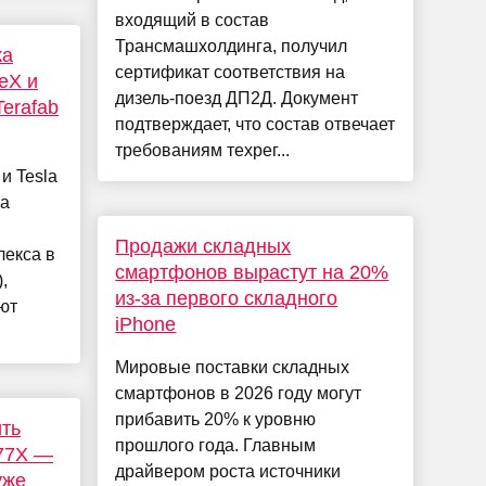
входящий в состав
Трансмашхолдинга, получил
ка
сертификат соответствия на
eX и
дизель-поезд ДП2Д. Документ
Terafab
подтверждает, что состав отвечает
требованиям техрег...
и Tesla
та
Продажи складных
лекса в
смартфонов вырастут на 20%
,
из-за первого складного
ют
iPhone
Мировые поставки складных
смартфонов в 2026 году могут
прибавить 20% к уровню
ить
прошлого года. Главным
777X —
драйвером роста источники
уже