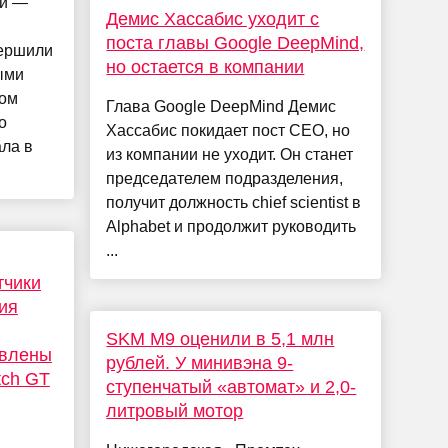
ли —
Демис Хассабис уходит с
поста главы Google DeepMind,
вершили
но остается в компании
ыми
ком
Глава Google DeepMind Демис
о
Хассабис покидает пост CEO, но
ла в
из компании не уходит. Он станет
председателем подразделения,
получит должность chief scientist в
Alphabet и продолжит руководить
...
тчики
ия
SKM M9 оценили в 5,1 млн
авлены
рублей. У минивэна 9-
tch GT
ступенчатый «автомат» и 2,0-
литровый мотор