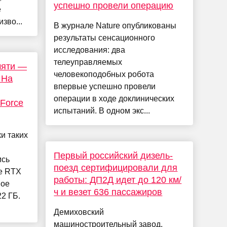
успешно провели операцию
е
зво...
В журнале Nature опубликованы
результаты сенсационного
исследования: два
телеуправляемых
мяти —
человекоподобных робота
 На
впервые успешно провели
операции в ходе доклинических
Force
испытаний. В одном экс...
и таких
Первый российский дизель-
ись
поезд сертифицировали для
ce RTX
работы: ДП2Д идет до 120 км/
вое
ч и везет 636 пассажиров
2 ГБ.
Демиховский
машиностроительный завод,