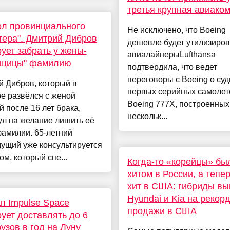
третья крупная авиако
ол провинциального
Не исключено, что Boeing
ера". Дмитрий Дибров
дешевле будет утилизиров
ует забрать у жены-
авиалайнерыLufthansa
нщицы" фамилию
подтвердила, что ведет
переговоры с Boeing о суд
 Дибров, который в
первых серийных самолет
е развёлся с женой
Boeing 777X, построенных
 после 16 лет брака,
нескольк...
ул на желание лишить её
амилии. 65-летний
ущий уже консультируется
ом, который спе...
Когда-то «корейцы» бы
хитом в России, а тепе
хит в США: гибриды вы
Hyundai и Kia на рекор
п Impulse Space
продажи в США
ует доставлять до 6
рузов в год на Луну