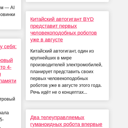
ом — AI
новинки
Китайский автогигант BYD
представит первых
человекоподобных роботов
уже в августе
у себя:
Китайский автогигант, один из
крупнейших в мире
ровый
производителей электромобилей,
то 4-
планирует представить своих
н
первых человекоподобных
памяти
роботов уже в августе этого года.
Речь идёт не о концептах...
етровый
чала
Два телеуправляемых
5-
гуманоидных робота впервые
,