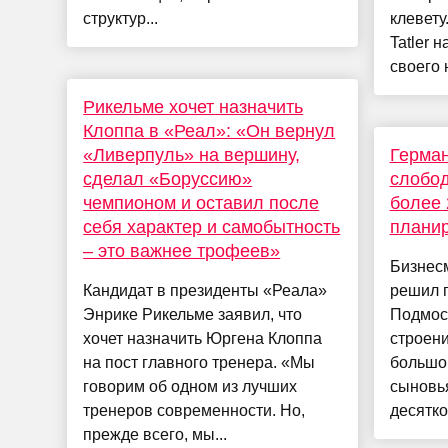
структур...
клевет
Tatler 
своего 
Рикельме хочет назначить
Клоппа в «Реал»: «Он вернул
«Ливерпуль» на вершину,
Герман
сделал «Боруссию»
слобод
чемпионом и оставил после
более 
себя характер и самобытность
планир
– это важнее трофеев»
Бизнес
Кандидат в президенты «Реала»
решил п
Энрике Рикельме заявил, что
Подмоск
хочет назначить Юргена Клоппа
строени
на пост главного тренера. «Мы
большог
говорим об одном из лучших
сыновья
тренеров современности. Но,
десятко
прежде всего, мы...