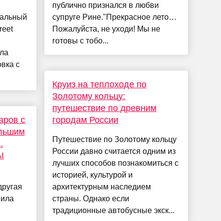
публично признался в любви
иальный
супруге Рине."Прекрасное лето…
reet
Пожалуйста, не уходи! Мы не
готовы с тобо...
ала
вка с
Круиз на теплоходе по
Золотому кольцу:
путешествие по древним
аров с
городам России
льшим
Путешествие по Золотому кольцу
.
России давно считается одним из
I
лучших способов познакомиться с
историей, культурой и
другая
архитектурным наследием
вила
страны. Однако если
традиционные автобусные экск...