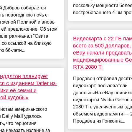
поскольку мощности боле
й Дибров собирается
востребованного 4-нм прои
ть новогоднюю ночь с
 женой Полиной и вновь
 ей предложение. Об этом
елеграм-канал "Свита
Видеокарта с 22 ГБ па
 со ссылкой на близкую
всего за 500 долларов.
ю 66-летн...
eBay начали продавать
модифицированные Ge
RTX 2080 Ti
иддлтон планирует
Продавец отправил десятк
ся с изданием Tatler из-
видеокарт, пользователи
тики её семьи и
довольныНа eBay появил
ой худобы»
видеокарты Nvidia GeFor
2080 Ti с увеличенным вд
истам американского
объемом видеопамяти — 2
 Daily Mail удалось
Продавец из Гонконга...
ь, что герцогиня
а наказать издание за