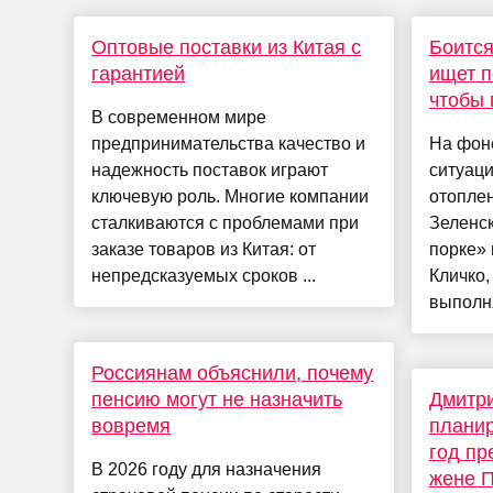
Оптовые поставки из Китая с
Боится
гарантией
ищет п
чтобы 
В современном мире
предпринимательства качество и
На фон
надежность поставок играют
ситуаци
ключевую роль. Многие компании
отоплен
сталкиваются с проблемами при
Зеленск
заказе товаров из Китая: от
порке»
непредсказуемых сроков ...
Кличко,
выполня
Россиянам объяснили, почему
пенсию могут не назначить
Дмитри
вовремя
планир
год п
В 2026 году для назначения
жене 