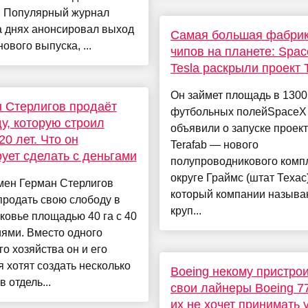
у. Популярный журнал
на днях анонсировал выход
Самая большая фабри
нового выпуска, ...
чипов на планете: Spac
Tesla раскрыли проект 
Он займет площадь в 1300
 Стерлигов продаёт
футбольных полейSpaceX 
у, которую строил
объявили о запуске проек
20 лет. Что он
Terafab — нового
ует сделать с деньгами
полупроводникового комп
округе Граймс (штат Техас)
мен Герман Стерлигов
который компании называ
родать свою слободу в
круп...
овье площадью 40 га с 40
ями. Вместо одного
о хозяйства он и его
 хотят создать несколько
Boeing некому пристро
в отдель...
свои лайнеры Boeing 
их не хочет принимать 