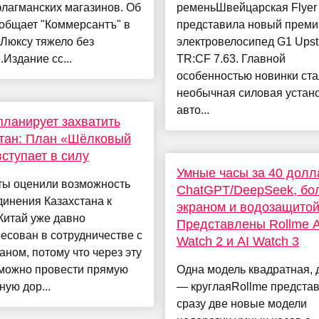
лагманских магазинов. Об
ременьШвейцарская Flyer
общает "Коммерсантъ" в
представила новый прем
"Люксу тяжело без
электровелосипед G1 Upst
.Издание сс...
TR:CF 7.63. Главной
особенностью новинки ст
необычная силовая устано
авто...
планирует захватить
тан: План «Шёлковый
вступает в силу
Умные часы за 40 долл
ты оценили возможность
ChatGPT/DeepSeek, бо
инения Казахстана к
экраном и водозащитой
Китай уже давно
Представлены Rollme A
есован в сотрудничестве с
Watch 2 и AI Watch 3
аном, потому что через эту
 можно провести прямую
Одна модель квадратная, 
ную дор...
— круглаяRollme предста
сразу две новые модели