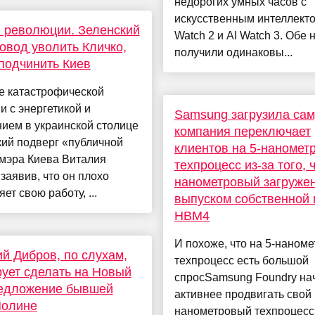
недорогих умных часов с
искусственным интеллект
 революции. Зеленский
Watch 2 и AI Watch 3. Обе 
овод уволить Кличко,
получили одинаковы...
подчинить Киев
е катастрофической
и с энергетикой и
Samsung загрузила сам
ием в украинской столице
компания переключает
ий подверг «публичной
клиентов на 5-наномет
 мэра Киева Виталия
техпроцесс из-за того, ч
 заявив, что он плохо
нанометровый загруже
ет свою работу, ...
выпуском собственной 
HBM4
И похоже, что на 5-наном
й Дибров, по слухам,
техпроцесс есть большой
ует сделать на Новый
спросSamsung Foundry на
редложение бывшей
активнее продвигать свой 
Полине
нанометровый техпроцесс