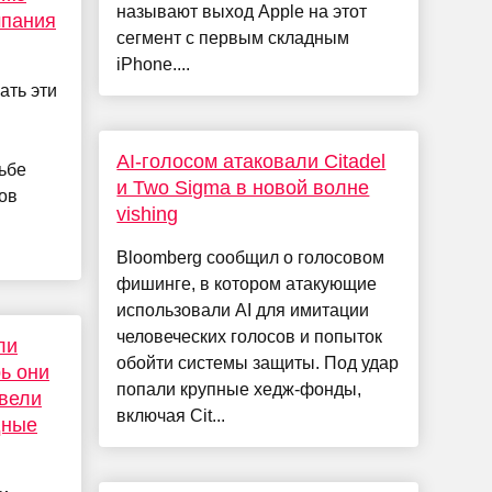
называют выход Apple на этот
мпания
сегмент с первым складным
iPhone....
ать эти
AI-голосом атаковали Citadel
ьбе
и Two Sigma в новой волне
ов
vishing
Bloomberg сообщил о голосовом
фишинге, в котором атакующие
использовали AI для имитации
человеческих голосов и попыток
ли
обойти системы защиты. Под удар
рь они
попали крупные хедж-фонды,
вели
включая Cit...
дные