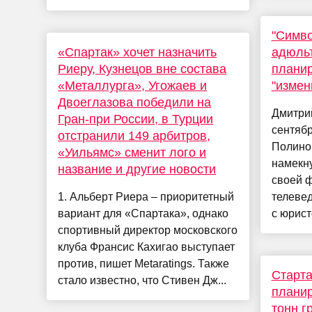
"Симв
«Спартак» хочет назначить
адюльт
Риеру, Кузнецов вне состава
планир
«Металлурга», Угожаев и
"изме
Двоеглазова победили на
Дмитрий
Гран-при России, в Турции
сентябр
отстранили 149 арбитров,
Полиной
«Уильямс» сменит лого и
намекн
название и другие новости
своей ф
1. Альберт Риера – приоритетный
телевед
вариант для «Спартака», однако
с юрист
спортивный директор московского
клуба Франсис Кахигао выступает
против, пишет Metaratings. Также
Старта
стало известно, что Стивен Дж...
планир
тонн г