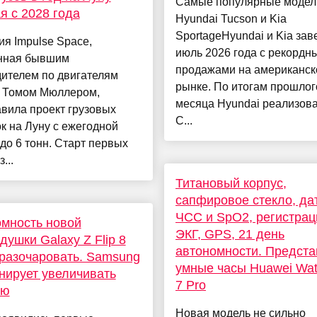
Самые популярные моде
я с 2028 года
Hyundai Tucson и Kia
SportageHyundai и Kia за
я Impulse Space,
июль 2026 года с рекордн
нная бывшим
продажами на американс
ителем по двигателям
рынке. По итогам прошлог
 Томом Мюллером,
месяца Hyundai реализова
вила проект грузовых
С...
к на Луну с ежегодной
до 6 тонн. Старт первых
...
Титановый корпус,
сапфировое стекло, да
ЧСС и SpO2, регистрац
мность новой
ЭКГ, GPS, 21 день
душки Galaxy Z Flip 8
автономности. Предст
разочаровать. Samsung
умные часы Huawei Wa
нирует увеличивать
7 Pro
ею
Новая модель не сильно