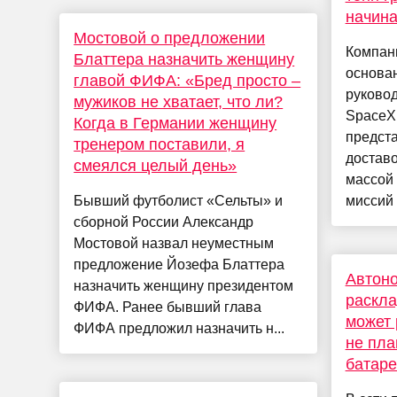
начина
Мостовой о предложении
Компани
Блаттера назначить женщину
основа
главой ФИФА: «Бред просто –
руковод
мужиков не хватает, что ли?
SpaceX
Когда в Германии женщину
предста
тренером поставили, я
доставо
смеялся целый день»
массой 
Бывший футболист «Сельты» и
миссий з
сборной России Александр
Мостовой назвал неуместным
предложение Йозефа Блаттера
Автоно
назначить женщину президентом
раскла
ФИФА. Ранее бывший глава
может 
ФИФА предложил назначить н...
не пла
батар