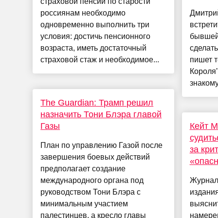
страховой пенсии по старости
россиянам необходимо
Дмитри
одновременно выполнить три
встрети
условия: достичь пенсионного
бывшей
возраста, иметь достаточный
сделать
страховой стаж и необходимое...
пишет т
Короля"
знакому
The Guardian: Трамп решил
назначить Тони Блэра главой
Газы
Кейт М
судить
План по управлению Газой после
за кри
завершения боевых действий
«опасн
предполагает создание
международного органа под
Журнал
руководством Тони Блэра с
издания
минимальным участием
выяснит
палестинцев, а кресло главы
намерен