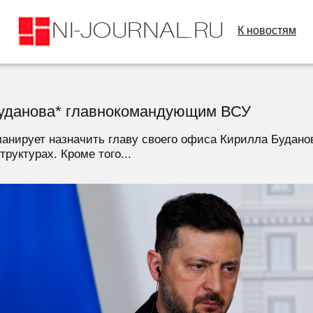
К новостям
Буданова* главнокомандующим ВСУ
анирует назначить главу своего офиса Кирилла Будан
руктурах. Кроме того...