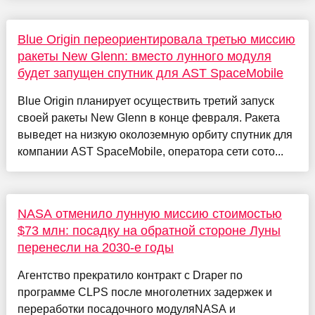
Blue Origin переориентировала третью миссию
ракеты New Glenn: вместо лунного модуля
будет запущен спутник для AST SpaceMobile
Blue Origin планирует осуществить третий запуск
своей ракеты New Glenn в конце февраля. Ракета
выведет на низкую околоземную орбиту спутник для
компании AST SpaceMobile, оператора сети сото...
NASA отменило лунную миссию стоимостью
$73 млн: посадку на обратной стороне Луны
перенесли на 2030-е годы
Агентство прекратило контракт с Draper по
программе CLPS после многолетних задержек и
переработки посадочного модуляNASA и