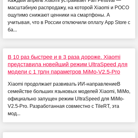
Каждый апрель Xiaomi устраивает Fan Festival —
масштабную распродажу, на которой Xiaomi и POCO
ощутимо снижают ценники на смартфоны. А
учитывая, что в России отключили оплату App Store с
ба...
В 10 раз быстрее и в 3 раза дороже. Xiaomi
представила новейший режим UltraSpeed для
модели с 1 трлн параметров MiMo-V2.5-Pro
Xiaomi продолжает развивать ИИ-направлениеВ
семействе больших языковых моделей Xiaomi, MiMo,
официально запущен режим UltraSpeed для MiMo-
V2.5-Pro. Разработанная совместно с TileRT, эта
мод...