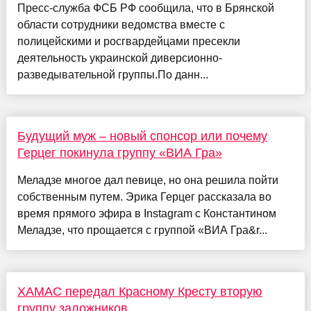
Пресс-служба ФСБ РФ сообщила, что в Брянской
области сотрудники ведомства вместе с
полицейскими и росгвардейцами пресекли
деятельность украинской диверсионно-
разведывательной группы.По данн...
Будущий муж – новый спонсор или почему
Герцег покинула группу «ВИА Гра»
Меладзе многое дал певице, но она решила пойти
собственным путем. Эрика Герцег рассказала во
время прямого эфира в Instagram с Константином
Меладзе, что прощается с группой «ВИА Гра&r...
ХАМАС передал Красному Кресту вторую
группу заложников