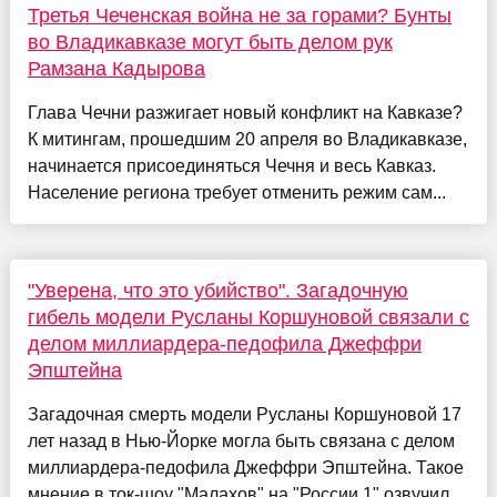
Третья Чеченская война не за горами? Бунты
во Владикавказе могут быть делом рук
Рамзана Кадырова
Глава Чечни разжигает новый конфликт на Кавказе?
К митингам, прошедшим 20 апреля во Владикавказе,
начинается присоединяться Чечня и весь Кавказ.
Население региона требует отменить режим сам...
"Уверена, что это убийство". Загадочную
гибель модели Русланы Коршуновой связали с
делом миллиардера-педофила Джеффри
Эпштейна
Загадочная смерть модели Русланы Коршуновой 17
лет назад в Нью-Йорке могла быть связана с делом
миллиардера-педофила Джеффри Эпштейна. Такое
мнение в ток-шоу "Малахов" на "России 1" озвучил...