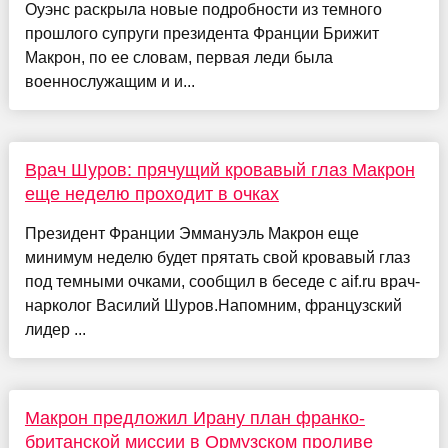
Оуэнс раскрыла новые подробности из темного
прошлого супруги президента Франции Брижит
Макрон, по ее словам, первая леди была
военнослужащим и и...
Врач Шуров: прячущий кровавый глаз Макрон
еще неделю проходит в очках
Президент Франции Эммануэль Макрон еще
минимум неделю будет прятать свой кровавый глаз
под темными очками, сообщил в беседе с aif.ru врач-
нарколог Василий Шуров.Напомним, французский
лидер ...
Макрон предложил Ирану план франко-
британской миссии в Ормузском проливе