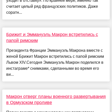
уходит в отставку». По крайней мере, именно так
считает целый ряд французских политиков. Даже
соратн...
Брижит и Эммануэль Макрон встретились с
папой римским
Президента Франции Эммануэль Макрона вместе с
женой Брижит Макрон встретились с папой римским
Львом XIV.Сегодня Эммануэль Макрон поделился в
инстаграме* снимками, сделанными во время его
ви...
Макрон отверг планы военного развертывания
в Ормузском проливе