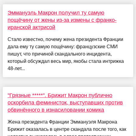
Эммануэль Макрон получил ту самую
пощёчину от жены из-за измены с франко-
иранской актрисой
Стало известно, почему жена президента Франции
дала ему ту самую пощёчину: французские СМИ
пишут, что причиной скандального инцидента,
который обсуждал весь мир, якобы стала интрижка
48-лет...
"Грязные *****". Брижит Макрон публично
оскорбила феминисток, выступавших против
обвинённого в изнасиловании комика
Жена президента Франции Эммануэля Макрона
Брижит оказалась в центре скандала после того, как