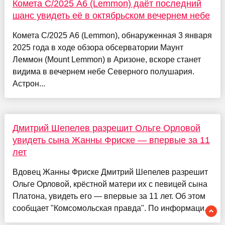
Комета C/2025 A6 (Lemmon) даёт последний
шанс увидеть её в октябрьском вечернем небе
Комета C/2025 A6 (Lemmon), обнаруженная 3 января
2025 года в ходе обзора обсерватории Маунт
Леммон (Mount Lemmon) в Аризоне, вскоре станет
видима в вечернем небе Северного полушария.
Астрон...
Дмитрий Шепелев разрешит Ольге Орловой
увидеть сына Жанны Фриске — впервые за 11
лет
Вдовец Жанны Фриске Дмитрий Шепелев разрешит
Ольге Орловой, крёстной матери их с певицей сына
Платона, увидеть его — впервые за 11 лет. Об этом
сообщает "Комсомольская правда". По информаци...