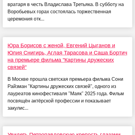
вратаря в честь Владислава Третьяка. В субботу на
Воробьевых горах состоялась торжественная
церемония отк...
Юра Борисов с женой, Евгений Цыганов и
Юлия Снигирь, Аглая Тарасова и Саша Бортич
на премьере фильма "Картины дружеских
связей"
В Москве прошла светская премьера фильма Сони
Райзман "Картины дружеских связей", одного из
лауреатов кинофестиваля "Маяк" 2025 года. Фильм
посвящён актёрской профессии и показывает
закулис...
Увидеть Петропавловскую крепость глазами