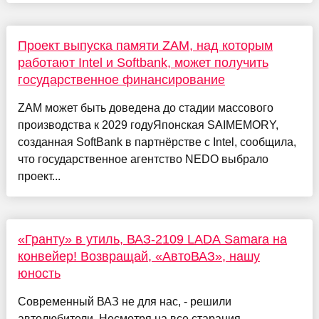
Проект выпуска памяти ZAM, над которым
работают Intel и Softbank, может получить
государственное финансирование
ZAM может быть доведена до стадии массового
производства к 2029 годуЯпонская SAIMEMORY,
созданная SoftBank в партнёрстве с Intel, сообщила,
что государственное агентство NEDO выбрало
проект...
«Гранту» в утиль, ВАЗ-2109 LADA Samara на
конвейер! Возвращай, «АвтоВАЗ», нашу
юность
Современный ВАЗ не для нас, - решили
автолюбители. Несмотря на все старания