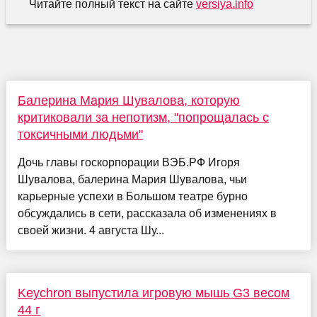
Читайте полный текст на сайте
versiya.info
Балерина Мария Шувалова, которую
критиковали за непотизм, "попрощалась с
токсичными людьми"
Дочь главы госкорпорации ВЭБ.РФ Игоря
Шувалова, балерина Мария Шувалова, чьи
карьерные успехи в Большом театре бурно
обсуждались в сети, рассказала об изменениях в
своей жизни. 4 августа Шу...
Keychron выпустила игровую мышь G3 весом
44 г