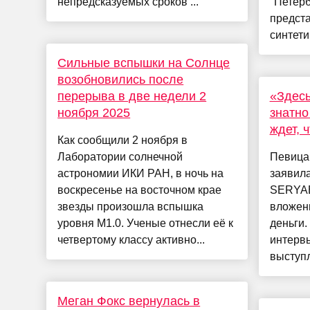
непредсказуемых сроков ...
"Петерб
предст
синтетич
Сильные вспышки на Солнце
возобновились после
перерыва в две недели 2
«Здесь
ноября 2025
знатно
ждет, 
Как сообщили 2 ноября в
Лаборатории солнечной
Певица
астрономии ИКИ РАН, в ночь на
заявила
воскресенье на восточном крае
SERYA
звезды произошла вспышка
вложен
уровня M1.0. Ученые отнесли её к
деньги.
четвертому классу активно...
интервь
выступл
Меган Фокс вернулась в