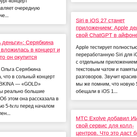
ург-концерт"
авляет очередную
е...
Siri в iOS 27 станет
приложением: Apple де
свой ChatGPT в айфон
 деньги»: Серябкина
Apple тестирует полность
 вложилась в концерт и
переработанную Siri для 
что он окупится
с отдельным приложением
 Ольга Серябкина
текстовым чатом и памят
, что в сольный концерт
разговоров. Звучит красив
BKINA — «GOLD»
мы же помним, что новую S
ы реально большие
обещали в iOS 1...
 Об этом она рассказала в
ю 5-tv.ru перед началом
ен...
МТС Exolve добавил И
свой сервис для колл-
центров. Что это даст 