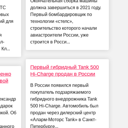
Окончательная сборка машины
МТС
должна завершиться в 2021 году.
овых
Первый бомбардировщик по
ий для
технологии «стелс»,
строительство которого начали
я
авиастроители России, уже
л-
строится в Росси...
Кл...
Первый гибридный Tank 500
шенко
Hi-Charge продан в России
свой
В России появился первый
покупатель подзаряжаемого
ександр
гибридного внедорожника Tank
одарок
500 Hi-Charge. Автомобиль был
кой. Об
продан через дилерский центр
«Аларм-Моторс Tank» в Санкт-
анного
Петербурге...