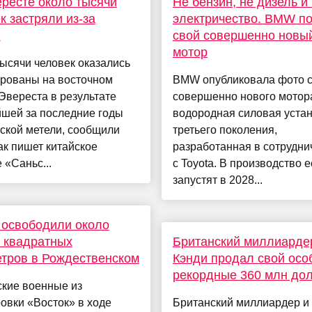
ресте около тысячи
Не бензин, не дизель и
к застряли из-за
электричество. BMW п
и
свой совершенно новы
мотор
ысячи человек оказались
ированы на восточном
BMW опубликовала фото с
Эвереста в результате
совершенно нового мотор
шей за последние годы
водородная силовая уста
ской метели, сообщили
третьего поколения,
к пишет китайское
разработанная в сотрудни
 «Саньс...
с Toyota. В производство е
запустят в 2028...
 освободили около
 квадратных
Британский миллиарде
тров в Рождественском
Кэнди продал свой осо
рекордные 360 млн до
ские военные из
овки «Восток» в ходе
Британский миллиардер и