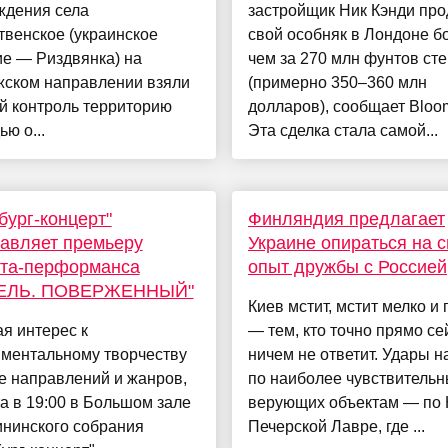
ждения села
застройщик Ник Кэнди про
венское (украинское
свой особняк в Лондоне б
е — Риздвянка) на
чем за 270 млн фунтов ст
жском направлении взяли
(примерно 350–360 млн
й контроль территорию
долларов), сообщает Bloo
ю о...
Эта сделка стала самой...
бург-концерт"
Финляндия предлагает
авляет премьеру
Украине опираться на 
рта-перформанса
опыт дружбы с Россией
ЕЛЬ. ПОВЕРЖЕННЫЙ"
Киев мстит, мстит мелко и
я интерес к
— тем, кто точно прямо се
иментальному творчеству
ничем не ответит. Удары н
е направлений и жанров,
по наиболее чувствитель
а в 19:00 в Большом зале
верующих объектам — по 
ининского собрания
Печерской Лавре, где ...