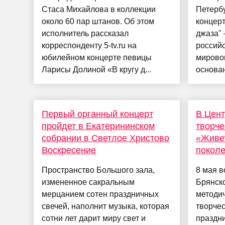
Стаса Михайлова в коллекции
Петербу
около 60 пар штанов. Об этом
концер
исполнитель рассказал
джаза" 
корреспонденту 5-tv.ru на
россий
юбилейном концерте певицы
мировог
Ларисы Долиной «В кругу д...
основан
Первый органный концерт
В Цен
пройдет в Екатерининском
творче
собрании в Светлое Христово
«Живе
Воскресение
покол
Пространство Большого зала,
8 мая в
измененное сакральным
Брянско
мерцанием сотен праздничных
методи
свечей, наполнит музыка, которая
творче
сотни лет дарит миру свет и
праздн