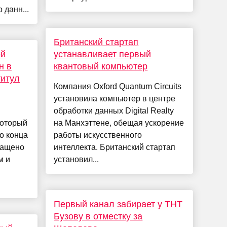
 данн...
Британский стартап
ой
устанавливает первый
н в
квантовый компьютер
титул
Компания Oxford Quantum Circuits
установила компьютер в центре
обработки данных Digital Realty
который
на Манхэттене, обещая ускорение
о конца
работы искусственного
нащено
интеллекта. Британский стартап
м и
установил...
Первый канал забирает у ТНТ
Бузову в отместку за