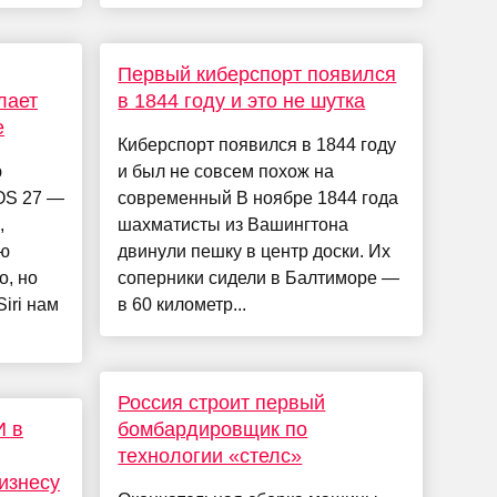
Первый киберспорт появился
лает
в 1844 году и это не шутка
е
Киберспорт появился в 1844 году
ю
и был не совсем похож на
iOS 27 —
современный В ноябре 1844 года
,
шахматисты из Вашингтона
ью
двинули пешку в центр доски. Их
о, но
соперники сидели в Балтиморе —
iri нам
в 60 километр...
Россия строит первый
И в
бомбардировщик по
технологии «стелс»
бизнесу