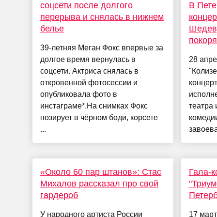
соцсети после долгого
В Пете
перерыва и снялась в нижнем
конце
белье
Шедевр
покор
39-летняя Меган Фокс впервые за
долгое время вернулась в
28 апре
соцсети. Актриса снялась в
"Колизе
откровенной фотосессии и
концерт
опубликовала фото в
исполн
инстаграме*.На снимках Фокс
театра 
позирует в чёрном боди, корсете
комедии
...
завоева
«Около 60 пар штанов»: Стас
Гала-к
Михалов рассказал про свой
"Триум
гардероб
Петерб
У народного артиста России
17 март