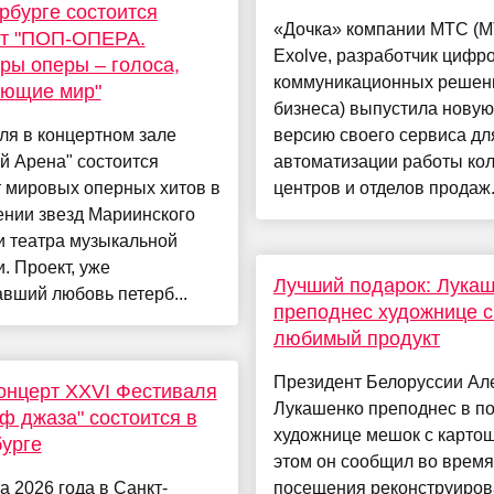
рбурге состоится
«Дочка» компании МТС (
рт "ПОП-ОПЕРА.
Exolve, разработчик цифр
ы оперы – голоса,
коммуникационных решен
яющие мир"
бизнеса) выпустила новую
ля в концертном зале
версию своего сервиса дл
й Арена" состоится
автоматизации работы кол
 мировых оперных хитов в
центров и отделов продаж. 
ении звезд Мариинского
и театра музыкальной
. Проект, уже
Лучший подарок: Лука
вший любовь петерб...
преподнес художнице 
любимый продукт
Президент Белоруссии Ал
онцерт XXVI Фестиваля
Лукашенко преподнес в п
ф джаза" состоится в
художнице мешок с картош
урге
этом он сообщил во время
а 2026 года в Санкт-
посещения реконструиров