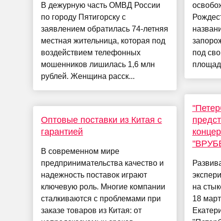
В дежурную часть ОМВД России
освобо
по городу Пятигорску с
Рождест
заявлением обратилась 74-летняя
названи
местная жительница, которая под
запоро
воздействием телефонных
под сво
мошенников лишилась 1,6 млн
площадь
рублей. Женщина расск...
"Петер
Оптовые поставки из Китая с
предст
гарантией
конце
"ВРУБ
В современном мире
предпринимательства качество и
Развива
надежность поставок играют
экспер
ключевую роль. Многие компании
на стык
сталкиваются с проблемами при
18 март
заказе товаров из Китая: от
Екатер