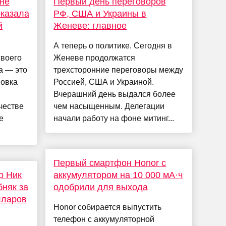
 не
Первый день переговоров
оказала
РФ, США и Украины в
й
Женеве: главное
А теперь о политике. Сегодня в
воего
Женеве продолжатся
а — это
трехсторонние переговоры между
новка
Россией, США и Украиной.
Вчерашний день выдался более
честве
чем насыщенным. Делегации
е
начали работу на фоне митинг...
Первый смартфон Honor с
р Ник
аккумулятором на 10 000 мА·ч
бняк за
одобрили для выхода
лларов
Honor собирается выпустить
телефон с аккумуляторной