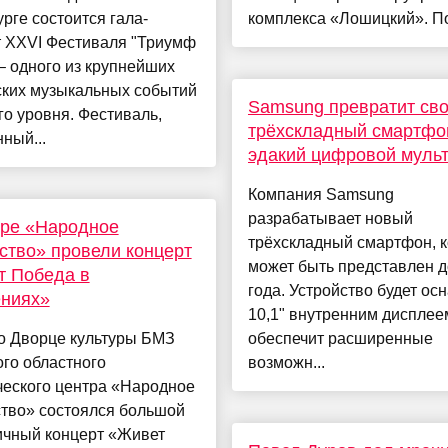
рге состоится гала-
комплекса «Лошицкий». По
т XXVI Фестиваля "Триумф
– одного из крупнейших
ских музыкальных событий
Samsung превратит св
о уровня. Фестиваль,
трёхскладный смартфо
ный...
эдакий цифровой муль
Компания Samsung
разрабатывает новый
тре «Народное
трёхскладный смартфон, 
ство» провели концерт
может быть представлен д
т Победа в
года. Устройство будет ос
ениях»
10,1" внутренним дисплее
о Дворце культуры БМЗ
обеспечит расширенные
го областного
возможн...
ческого центра «Народное
ство» состоялся большой
ичный концерт «Живет