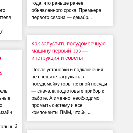
й
года, что раньше ранее
ого
объявленного срока. Премьера
ителя
первого сезона — декабр...
...
Как запустить посудомоечную
машину первый раз —
а
инструкция и советы
После установки и подключения
х
не спешите загружать в
посудомойку горы грязной посуды
ель
— сначала подготовьте прибор к
ьные
работе. А именно, необходимо
о
промыть систему и все
дизайн
компоненты ПММ, чтобы ...
гольный