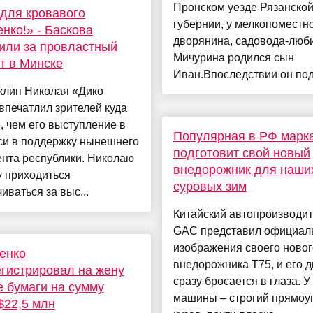
Пронском уезде Рязанско
для кровавого
губернии, у мелкопоместн
нко!» - Баскова
дворянина, садовода-люб
или за провластный
Мичурина родился сын
т в Минске
Иван.Впоследствии он подт
клип Николая «Дико
впечатлил зрителей куда
 чем его выступление в
Популярная в РФ марк
си в поддержку нынешнего
подготовит свой новый
нта республики. Николаю
внедорожник для наши
у приходиться
суровых зим
иваться за выс...
Китайский автопроизводит
GAC представил официал
изображения своего новог
енко
внедорожника T75, и его 
гистрировал на жену
сразу бросается в глаза. У
 бумаги на сумму
машины – строгий прямоу
$22,5 млн