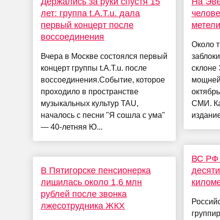
Держались за руки спустя 15
На Эве
лет: группа t.A.T.u. дала
челове
первый концерт после
метел
воссоединения
Около т
Вчера в Москве состоялся первый
заблок
концерт группы t.A.T.u. после
склоне 
воссоединения.Событие, которое
мощней
проходило в пространстве
октябрь
музыкальных культур TAU,
СМИ. Ка
началось с песни "Я сошла с ума"
издание
— 40-летняя Ю...
ВС РФ
В Пятигорске пенсионерка
десяти
лишилась около 1,6 млн
киломе
рублей после звонка
Россий
лжесотрудника ЖКХ
группир