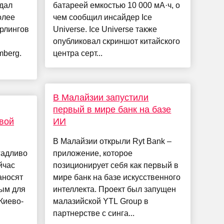
дал
батареей емкостью 10 000 мА·ч, о
олее
чем сообщил инсайдер Ice
ерлингов
Universe. Ice Universe также
опубликовал скриншот китайского
mberg.
центра серт...
В Малайзии запустили
первый в мире банк на базе
свой
ИИ
В Малайзии открыли Ryt Bank –
 гадливо
приложение, которое
йчас
позиционирует себя как первый в
аносят
мире банк на базе искусственного
ным для
интеллекта. Проект был запущен
Киево-
малазийской YTL Group в
партнерстве с синга...