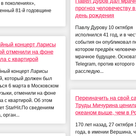
Павел Дуров дал мрач
в поколениях»,
прогноз человечеству в
енный 81-й годовщине
день рождения
Павлу Дурову 10 октября
исполнился 41 год, и в чес
события он опубликовал по
йный концерт Ларисы
котором предрёк человече
ой отменили на фоне
мрачное будущее. Основа
ла с квартирой
Telegram, против которого
ный концерт Ларисы
расследую...
й, который должен был
ься 6 марта в Московском
узыки, отменили на фоне
Переиначить на свой са
а с квартирой. Об этом
Труды Мичурина ценил
т StarHit.По сведениям
океаном выше, чем в Р
 орган...
170 лет назад, 27 октября
года, в имении Вершина, ч