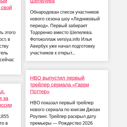
ный
Шепелева
 свой
Обнародован список участников
нового сезона шоу «Ледниковый
период». Первый забирает
ть этого
Тодоренко вместо Шепелева.
ст, в
Фотоколлаж versiya.info Илья
ству
Авербух уже начал подготовку
тель
участников к открыт...
 сейчас
HBO выпустил первый
трейлер сериала «Гарри
д.
Поттер»
и за
HBO показал первый трейлер
оссии
нового сериала по книгам Джоан
 1855
Роулинг. Трейлер раскрыл дату
то в
премьеры — Рождество 2026