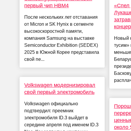
первый чип HBM4
«Спел 
Лукаше
После нескольких лет отставания
затрав
от Micron и SK Hynix в сегменте
концер
высокоскоростной памяти,
компания Samsung на выставке
Новый 
Semiconductor Exhibition (SEDEX)
тусим» 
2025 в Южной Корее представила
меньше,
свой пе...
Белару
президе
Басков
расплач
Volkswagen модернизировал
свой первый электромобиль
Volkswagen официально
Порош
подтвердил: преемник
перере
электромобиля ID.3 выйдет в
ценные
середине апреля под именем ID.3
около 