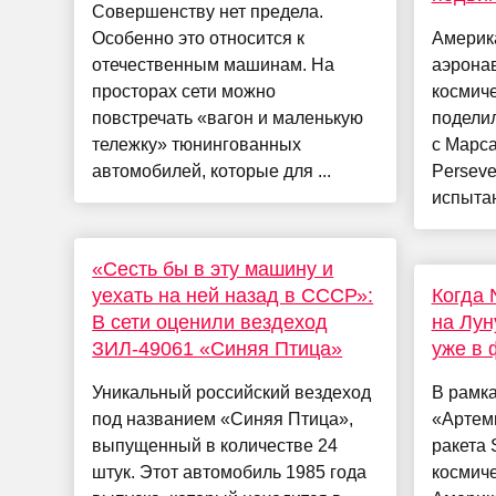
Совершенству нет предела.
Особенно это относится к
Америк
отечественным машинам. На
аэрона
просторах сети можно
космич
повстречать «вагон и маленькую
подели
тележку» тюнингованных
с Марс
автомобилей, которые для ...
Persev
испытан
«Сесть бы в эту машину и
уехать на ней назад в СССР»:
Когда 
В сети оценили вездеход
на Лун
ЗИЛ-49061 «Синяя Птица»
уже в
Уникальный российский вездеход
В рамк
под названием «Синяя Птица»,
«Артеми
выпущенный в количестве 24
ракета 
штук. Этот автомобиль 1985 года
космич