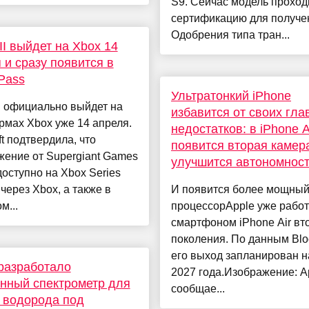
S9. Сейчас модель проход
сертификацию для получе
Одобрения типа тран...
II выйдет на Xbox 14
 и сразу появится в
Pass
Ультратонкий iPhone
I официально выйдет на
избавится от своих гла
мах Xbox уже 14 апреля.
недостатков: в iPhone A
ft подтвердила, что
появится вторая камер
ение от Supergiant Games
улучшится автономнос
доступно на Xbox Series
 через Xbox, а также в
И появится более мощны
м...
процессорApple уже работ
смартфоном iPhone Air вт
поколения. По данным Blo
его выход запланирован н
разработало
2027 года.Изображение: A
нный спектрометр для
сообщае...
 водорода под