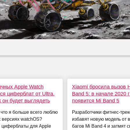
чных Apple Watch
Xiaomi бросила вызов 
ся циферблат от Ultra.
Band 5: в начале 2020 
к он будет выглядеть
появится Mi Band 5
 что я больше всего люблю
Разработчики фитнес-трек
х версиях watchOS?
избавят новую модель от 
 циферблаты для Apple
багов Mi Band 4 и затмят 