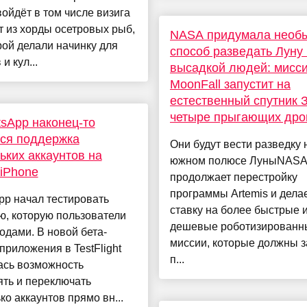
войдёт в том числе визига
т из хорды осетровых рыб,
NASA придумала необ
рой делали начинку для
способ разведать Луну
и кул...
высадкой людей: мисс
MoonFall запустит на
естественный спутник 
четыре прыгающих дро
sApp наконец-то
ся поддержка
Они будут вести разведку 
ьких аккаунтов на
южном полюсе ЛуныNAS
iPhone
продолжает перестройку
программы Artemis и дела
pp начал тестировать
ставку на более быстрые 
ю, которую пользователи
дешевые роботизированн
одами. В новой бета-
миссии, которые должны 
приложения в TestFlight
п...
ась возможность
ть и переключать
ко аккаунтов прямо вн...