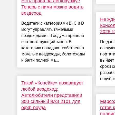
Есть права на легковушку?
Теперь с ними можно водить
вездеход
Не жди
Водители с категориями B, С и D
Консол
могут управлять тяжелыми
2028 г
вездеходами – Госдума приняла
соответствующий закон. В
По данн
категорию попадают собственно
следую
тяжелые вездеходы, болотоходы
портати
и багги полной ма...
выйдет 
сроки 
разрабо
подчёрки
Такой «Копейке» позавидует
любой вездеход:
Автолюбители представили
300-сильный ВАЗ-2101 для
Марсо
офф-роуда
готов 
подвиг