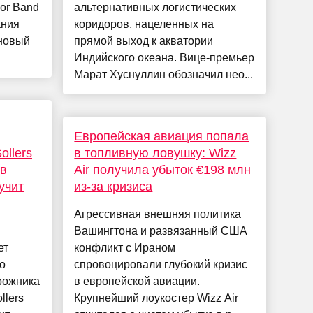
or Band
альтернативных логистических
ания
коридоров, нацеленных на
 новый
прямой выход к акватории
Индийского океана. Вице-премьер
Марат Хуснуллин обозначил нео...
Европейская авиация попала
ollers
в топливную ловушку: Wizz
 в
Air получила убыток €198 млн
учит
из-за кризиса
Агрессивная внешняя политика
Вашингтона и развязанный США
ет
конфликт с Ираном
го
спровоцировали глубокий кризис
рожника
в европейской авиации.
llers
Крупнейший лоукостер Wizz Air