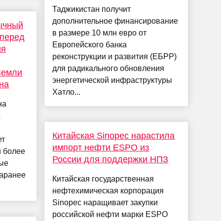
Таджикистан получит
дополнительное финансирование
ычный
в размере 10 млн евро от
 перед
Европейского банка
ия
реконструкции и развития (ЕБРР)
для радикального обновления
Земли
энергетической инфраструктуры
на
Хатло...
на
A
Китайская Sinopec нарастила
ет
импорт нефти ESPO из
и более
России для поддержки НПЗ
ые
заранее
Китайская государственная
нефтехимическая корпорация
Sinopec наращивает закупки
российской нефти марки ESPO