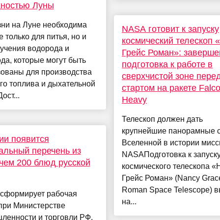
хностью Луны
зни на Луне необходима
NASA готовит к запуску
е только для питья, но и
космический телескоп 
учения водорода и
Грейс Роман»: заверше
да, которые могут быть
подготовка к работе в
зованы для производства
сверхчистой зоне пере
го топлива и дыхательной
стартом на ракете Falc
ост...
Heavy
Телескоп должен дать
крупнейшие панорамные 
ии появится
Вселенной в истории мисс
льный перечень из
NASAПодготовка к запуск
чем 200 блюд русской
космического телескопа «
Грейс Роман» (Nancy Grac
Roman Space Telescope) 
 сформирует рабочая
на...
при Министерстве
ленности и торговли РФ.