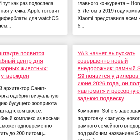
И тут как раз подоспела
главного конкурента – Hon
ная утечка: Apple готовит
5. Летом в 2019 году комп
циферблаты для watchOS
Xiaomi представила всем
ём...
б...
штадте появится
УАЗ начнет выпускать
абный центр для
совершенно новый
зорных животных:
внедорожник: рамный S
 утвержден
S9 появится у дилеров
июне 2026 года, он пол
 архитектор Санкт-
«автомат» и рессорную
урга одобрил визуальную
заднюю подвеску
цию будущего зооприюта
нштадтском шоссе.
Компания Sollers заверша
бный комплекс из восьми
подготовку к запуску ново
 сможет одновременно
рамного семейного внедо
ить до 200 питомц...
под рабочим названием So