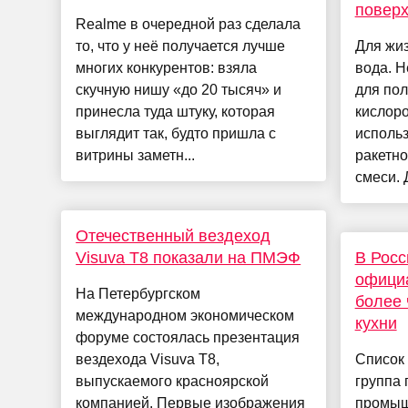
повер
Realme в очередной раз сделала
то, что у неё получается лучше
Для жи
многих конкурентов: взяла
вода. Н
скучную нишу «до 20 тысяч» и
для пол
принесла туда штуку, которая
кислоро
выглядит так, будто пришла с
исполь
витрины заметн...
ракетно
смеси. Д
Отечественный вездеход
Visuva T8 показали на ПМЭФ
В Росс
официа
На Петербургском
более 
международном экономическом
кухни
форуме состоялась презентация
вездехода Visuva T8,
Список
выпускаемого красноярской
группа 
компанией. Первые изображения
промыш