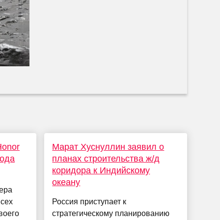
Honor
Марат Хуснуллин заявил о
года
планах строительства ж/д
коридора к Индийскому
океану
ера
всех
Россия приступает к
своего
стратегическому планированию