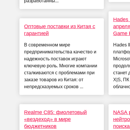
разработанны...
Hades 
Оптовые поставки из Китая с
апреля
гарантией
Game 
В современном мире
Hades I
предпринимательства качество и
платфор
надежность поставок играют
Microso
ключевую роль. Многие компании
продолж
сталкиваются с проблемами при
станет 
заказе товаров из Китая: от
X|S, ПК
непредсказуемых сроков ...
облачно
Realme C85: фиолетовый
NASA 
«вездеход» в мире
нейтро
бюджетников
поиска