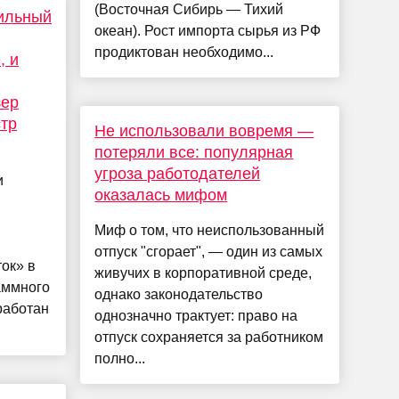
(Восточная Сибирь — Тихий
бильный
океан). Рост импорта сырья из РФ
продиктован необходимо...
, и
зер
стр
Не использовали вовремя —
потеряли все: популярная
угроза работодателей
и
оказалась мифом
Миф о том, что неиспользованный
отпуск "сгорает", — один из самых
ок» в
живучих в корпоративной среде,
аммного
однако законодательство
работан
однозначно трактует: право на
отпуск сохраняется за работником
полно...