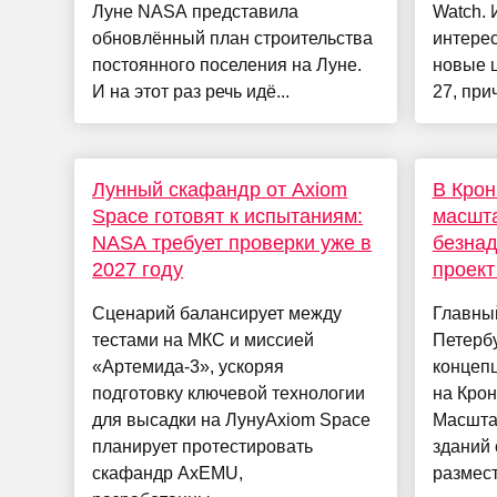
Луне NASA представила
Watch. 
обновлённый план строительства
интерес
постоянного поселения на Луне.
новые 
И на этот раз речь идё...
27, прич
Лунный скафандр от Axiom
В Крон
Space готовят к испытаниям:
масшт
NASA требует проверки уже в
безнад
2027 году
проект
Сценарий балансирует между
Главный
тестами на МКС и миссией
Петерб
«Артемида-3», ускоряя
концеп
подготовку ключевой технологии
на Кро
для высадки на ЛунуAxiom Space
Масшта
планирует протестировать
зданий
скафандр AxEMU,
размест