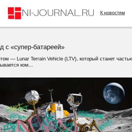
К новостям
д с «супер-батареей»
м — Lunar Terrain Vehicle (LTV), который станет часть
ывается ком...