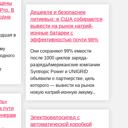
 цены
Pro. В
Дешевле и безопаснее
одна
литиевых: в США собираются
вывести на рынок натрий-
ионные батареи с
едшая в
эффективностью почти 98%
ому
Они сохраняют 99% емкости
 одного
после 1000 циклов заряда-
разрядаАмериканские компании
т
Syntropic Power и UNIGRID
объявили о партнерстве, цель
которого — вывести на рынок
новую натрий-ионную аккуму...
ль»
а пути
енерам
Электровелосипед с
автоматической коробкой