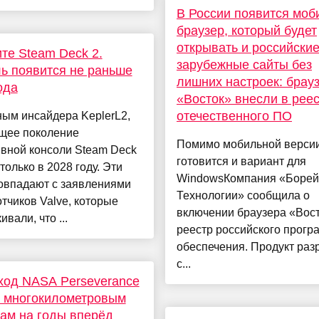
В России появится мо
браузер, который будет
открывать и российские
те Steam Deck 2.
зарубежные сайты без
ь появится не раньше
лишних настроек: брау
ода
«Восток» внесли в рее
отечественного ПО
ым инсайдера KeplerL2,
щее поколение
Помимо мобильной верси
вной консоли Steam Deck
готовится и вариант для
только в 2028 году. Эти
WindowsКомпания «Борей
совпадают с заявлениями
Технологии» сообщила о
тчиков Valve, которые
включении браузера «Вост
вали, что ...
реестр российского прогр
обеспечения. Продукт раз
с...
ход NASA Perseverance
к многокилометровым
ам на годы вперёд