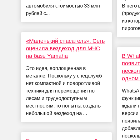
автомобиля стоимостью 33 млн
В него 
рублей с...
(продук
из кото
пирогов 
«Маленький спасатель»: Сеть
оценила вездеход для МЧС
на базе Yamaha
В What
появит
Это идея, воплощенная в
нескол
металле. Поскольку у спецслужб
одном 
нет компактной и поворотливой
техники для перемещения по
WhatsA
лесам и труднодоступным
функци
местностям, то попытка создать
ждали г
небольшой вездеход на ...
версии 
появил
добавля
несколь