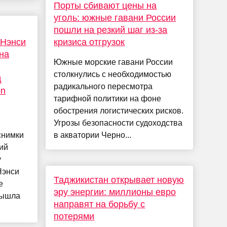
Порты сбивают цены на
уголь: южные гавани России
пошли на резкий шаг из-за
«Нэнси
кризиса отгрузок
на
Южные морские гавани России
столкнулись с необходимостью
д
радикального пересмотра
on
тарифной политики на фоне
обострения логистических рисков.
Угрозы безопасности судоходства
снимки
в акватории Черно...
ий
у
Нэнси
Таджикистан открывает новую
e
эру энергии: миллионы евро
вышла
направят на борьбу с
потерями