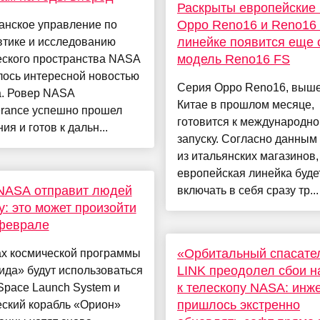
Раскрыты европейские
Oppo Reno16 и Reno16 
анское управление по
линейке появится еще 
втике и исследованию
модель Reno16 FS
еского пространства NASA
лось интересной новостью
Серия Oppo Reno16, выш
а. Ровер NASA
Китае в прошлом месяце,
erance успешно прошел
готовится к международн
ия и готов к дальн...
запуску. Согласно данным
из итальянских магазинов,
европейская линейка буде
NASA отправит людей
включать в себя сразу тр...
у: это может произойти
 феврале
«Орбитальный спасате
ах космической программы
LINK преодолел сбои н
да» будут использоваться
к телескопу NASA: инж
Space Launch System и
пришлось экстренно
еский корабль «Орион»