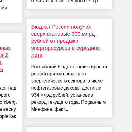
ит
отчитался о чистом убытке в р...
ния
Бюджет России получил
сверхплановые 300 млрд
рублей от продажи
вных
энергоресурсов в середине
ir 2
лета
а,
Российский бюджет зафиксировал
ть
резкий приток средств от
й
энергетического сектора: в июле
ает над
нефтегазовые доходы достигли
орого
934 млрд рублей, установив
omberg,
рекорд текущего года. По данным
а весну
Минфина, факт...
ppleКак