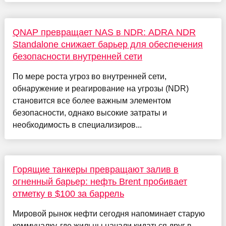
QNAP превращает NAS в NDR: ADRA NDR
Standalone снижает барьер для обеспечения
безопасности внутренней сети
По мере роста угроз во внутренней сети,
обнаружение и реагирование на угрозы (NDR)
становится все более важным элементом
безопасности, однако высокие затраты и
необходимость в специализиров...
Горящие танкеры превращают залив в
огненный барьер: нефть Brent пробивает
отметку в $100 за баррель
Мировой рынок нефти сегодня напоминает старую
коммуналку, где жильцы начали кидаться друг в