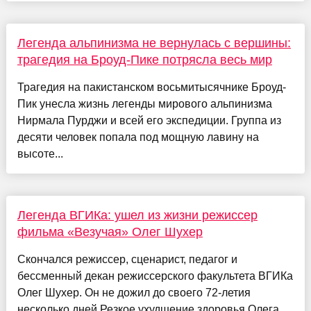
Легенда альпинизма не вернулась с вершины:
трагедия на Броуд-Пике потрясла весь мир
Трагедия на пакистанском восьмитысячнике Броуд-
Пик унесла жизнь легенды мирового альпинизма
Нирмала Пурджи и всей его экспедиции. Группа из
десяти человек попала под мощную лавину на
высоте...
Легенда ВГИКа: ушел из жизни режиссер
фильма «Везучая» Олег Шухер
Скончался режиссер, сценарист, педагог и
бессменный декан режиссерского факультета ВГИКа
Олег Шухер. Он не дожил до своего 72-летия
несколько дней.Резкое ухудшение здоровья Олега