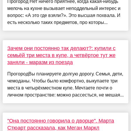
Прогород Нет ничего приятнее, когда какая-нибудь
мелочь на кухне вызывает неподдельный интерес и
вопрос: «А это где взяли?». Это высшая похвала. И
есть несколько таких предметов, про которы...
Зачем они постоянно так делают?: купили с
семьёй три места в купе, а четвёртое тут же
заняли - маразм из поезда
ПрогородВы планируете долгую дорогу. Семья, дети,
чемоданы. Чтобы было комфортно, выкупаете три
места в четырёхместном купе. Мечтаете почти о
личном пространстве: можно рассесться, не мешая...
"Она постоянно говорила о дворце". Марта
Стюарт рассказала, как Меган Маркл