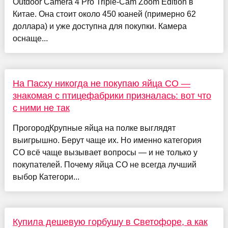
Outdoor Camera 4 Pro Triple-Cam Zoom Edition в
Китае. Она стоит около 450 юаней (примерно 62
доллара) и уже доступна для покупки. Камера
оснаще...
На Пасху никогда не покупаю яйца СО —
знакомая с птицефабрики призналась: вот что
с ними не так
ПрогородКрупные яйца на полке выглядят
выигрышно. Берут чаще их. Но именно категория
СО всё чаще вызывает вопросы — и не только у
покупателей. Почему яйца СО не всегда лучший
выбор Категори...
Купила дешевую горбушу в Светофоре, а как