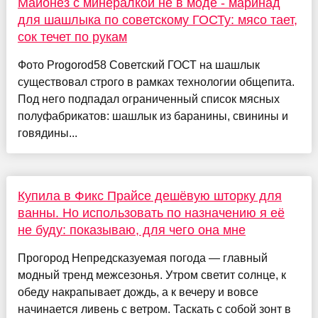
Майонез с минералкой не в моде - маринад
для шашлыка по советскому ГОСТу: мясо тает,
сок течет по рукам
Фото Progorod58 Советский ГОСТ на шашлык
существовал строго в рамках технологии общепита.
Под него подпадал ограниченный список мясных
полуфабрикатов: шашлык из баранины, свинины и
говядины...
Купила в Фикс Прайсе дешёвую шторку для
ванны. Но использовать по назначению я её
не буду: показываю, для чего она мне
Прогород Непредсказуемая погода — главный
модный тренд межсезонья. Утром светит солнце, к
обеду накрапывает дождь, а к вечеру и вовсе
начинается ливень с ветром. Таскать с собой зонт в