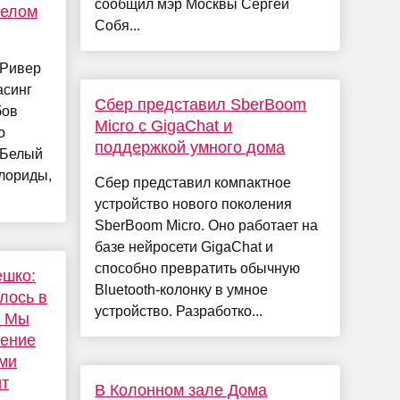
сообщил мэр Москвы Сергей
Белом
Собя...
«Ривер
асинг
Сбер представил SberBoom
бов
Micro с GigaChat и
о
поддержкой умного дома
 Белый
Флориды,
Сбер представил компактное
устройство нового поколения
SberBoom Micro. Оно работает на
базе нейросети GigaChat и
способно превратить обычную
ешко:
Bluetooth-колонку в умное
лось в
устройство. Разработко...
. Мы
ение
ами
ит
В Колонном зале Дома