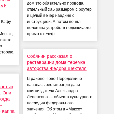
дом это обязательно провода,
ь и
отдельный хаб размером с роутер
и целый вечер наедине с
 Кафу
инструкцией. А потом понял:
половина устройств подключается
Месси ,
прямо к телеф...
можете
то
сторию,
Собянин рассказал о
реставрации дома-теремка
авторства Федора Шехтеля
В районе Ново-Переделкино
началась реставрация дачи
частью
книгоиздателя Александра
. Они
Левенсона — объекта культурного
когда
наследия федерального
-
значения. Об этом в «Максе»
 Каппа