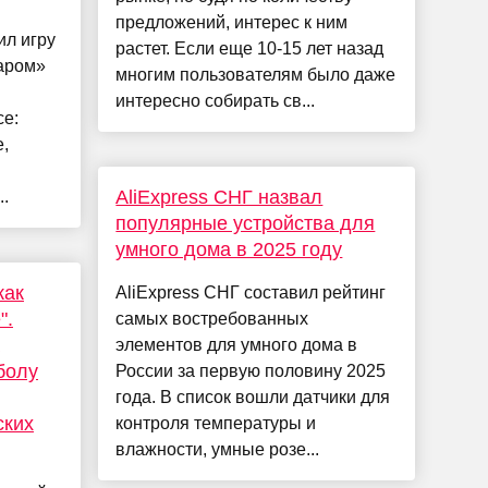
предложений, интерес к ним
ил игру
растет. Если еще 10-15 лет назад
аром»
многим пользователям было даже
интересно собирать св...
се:
,
AliExpress СНГ назвал
..
популярные устройства для
умного дома в 2025 году
как
AliExpress СНГ составил рейтинг
".
самых востребованных
элементов для умного дома в
болу
России за первую половину 2025
года. В список вошли датчики для
ских
контроля температуры и
влажности, умные розе...