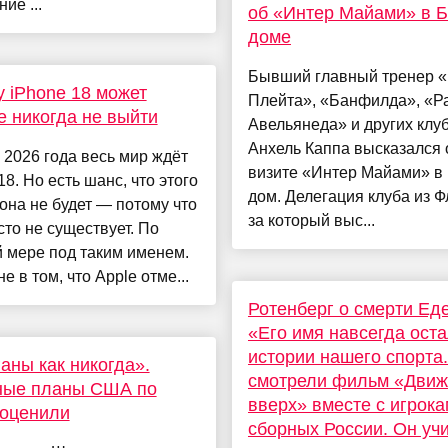
ие ...
об «Интер Майами» в 
доме
Бывший главный тренер 
 iPhone 18 может
Плейта», «Банфилда», «Р
 никогда не выйти
Авельянеда» и других клу
Анхель Каппа высказался 
2026 года весь мир ждёт
визите «Интер Майами» в
18. Но есть шанс, что этого
дом. Делегация клуба из 
на не будет — потому что
за который выс...
сто не существует. По
 мере под таким именем.
е в том, что Apple отме...
Ротенберг о смерти Ед
«Его имя навсегда оста
истории нашего спорта
аны как никогда».
смотрели фильм «Движ
ные планы США по
вверх» вместе с игрок
 оценили
сборных России. Он уч