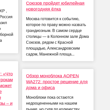
Союзов пройдет юбилейная
новогодняя ёлка
ХР ,
«Россия
Москва готовится к событию,
азил
которое по праву можно назвать
о
грандиозным. В самом сердце
сборной
столицы — в Колонном зале Дома
а
Союзов, рядом с Красной
площадью, Александровским
садом, Манежной площа...
: «Что
Обзор моноблока AOPEN
грокам
WA272: простое решение для
 может
дома и офиса
е
о
Моноблоки пока остаются
зы – и
недооцененными на нашем
рынке, но судя по количеству