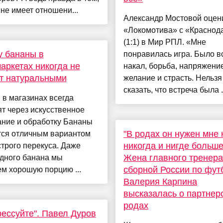
 не имеет отношени...
Александр Мостовой оцен
«Локомотива» с «Краснод
(1:1) в Мир РПЛ. «Мне
 бананы в
понравилась игра. Было в
аркетах никогда не
накал, борьба, напряжение
т натуральными
желание и страсть. Нельзя
сказать, что встреча была .
в магазинах всегда
т через искусственное
ание и обработку Бананы
"В родах он нужен мне 
тся отличным вариантом
никогда и нигде больше
трого перекуса. Даже
Жена главного тренера
одного банана мы
сборной России по фут
м хорошую порцию ...
Валерия Карпина
высказалась о партнер
родах
рессуйте". Павел Дуров