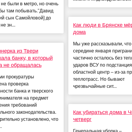
 не были в метро, но очень
бы там побывать."Давид
ий сын Самойловой] до
Как люди в Брянске мё
не зн...
дома
Мы уже рассказывали, что
нерка из Твери
середине января пригран
ала банку, в который
частично осталось без теп
а не обращалась
ударов ВСУ по подстанция
областной центр – из-за 
ми прокуратуры
теплотрасс. Но бывают
ена проверка
чрезвычайные сит...
ности банка и тверского
инимателя на предмет
ения требований
Как убираться дома в 
ьного законодательства.
четверг
ительно установлено, что
.
Генеральная уборка –