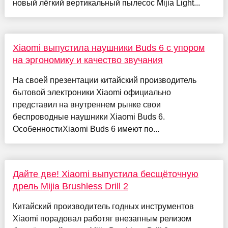
новый лёгкий вертикальный пылесос Mijia Light...
Xiaomi выпустила наушники Buds 6 с упором
на эргономику и качество звучания
На своей презентации китайский производитель
бытовой электроники Xiaomi официально
представил на внутреннем рынке свои
беспроводные наушники Xiaomi Buds 6.
ОсобенностиXiaomi Buds 6 имеют по...
Дайте две! Xiaomi выпустила бесщёточную
дрель Mijia Brushless Drill 2
Китайский производитель годных инструментов
Xiaomi порадовал работяг внезапным релизом