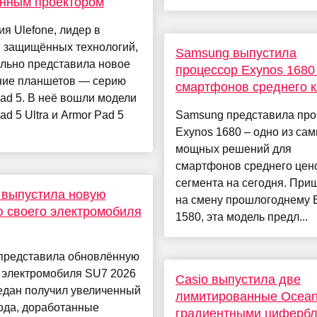
енным проектором
я Ulefone, лидер в
и защищённых технологий,
Samsung выпустила
льно представила новое
процессор Exynos 1680
ние планшетов — серию
смартфонов среднего 
ad 5. В неё вошли модели
ad 5 Ultra и Armor Pad 5
Samsung представила про
Exynos 1680 – одно из са
мощных решений для
смартфонов среднего цен
сегмента на сегодня. Пр
 выпустила новую
на смену прошлогоднему 
 своего электромобиля
1580, эта модель предл...
 представила обновлённую
 электромобиля SU7 2026
Casio выпустила две
едан получил увеличенный
лимитированные Ocean
ода, доработанные
градиентными циферб