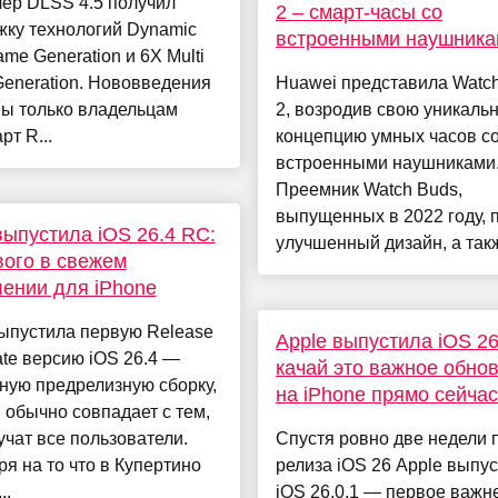
ер DLSS 4.5 получил
2 – смарт-часы со
жку технологий Dynamic
встроенными наушника
rame Generation и 6X Multi
eneration. Нововведения
Huawei представила Watc
ны только владельцам
2, возродив свою уникаль
рт R...
концепцию умных часов с
встроенными наушниками
Преемник Watch Buds,
выпущенных в 2022 году, 
выпустила iOS 26.4 RC:
улучшенный дизайн, а также
вого в свежем
ении для iPhone
ыпустила первую Release
Apple выпустила iOS 26
te версию iOS 26.4 —
качай это важное обно
ную предрелизную сборку,
на iPhone прямо сейчас
 обычно совпадает с тем,
учат все пользователи.
Спустя ровно две недели 
я на то что в Купертино
релиза iOS 26 Apple выпу
..
iOS 26.0.1 — первое важ