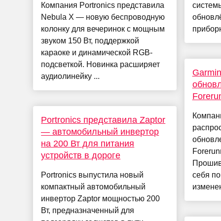
Компания Portronics представила
систем
Nebula X — новую беспроводную
обновл
колонку для вечеринок с мощным
приборн
звуком 150 Вт, поддержкой
караоке и динамической RGB-
подсветкой. Новинка расширяет
Garmin
аудиолинейку ...
обновл
Foreru
Компан
Portronics представила Zaptor
распрос
— автомобильный инвертор
обновл
на 200 Вт для питания
Forerun
устройств в дороге
Прошивк
Portronics выпустила новый
себя по
компактный автомобильный
изменен
инвертор Zaptor мощностью 200
Вт, предназначенный для