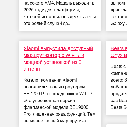
на сокете AM4. Модель выходит в
выполн
2026 году для платформы,
«раскл
которой исполнилось десять лет, и
состав
это редкий случай да...
Galaxy Z
Xiaomi выпустила доступный
Beats 
маршрутизатор с WiFi 7 и
Onyx B
мощной установкой из 8
Beats с
антенн
компан
Каталог компании Xiaomi
всего: 
пополнился новым роутером
добавля
BE7200 Pro с поддержкой WiFi 7.
продаёт
Это упрощенная версия
раз Bea
флагманской модели BE19000
Beats So
Pro, лишенная ряда функций. Тем
не менее, новый маршрутиза...