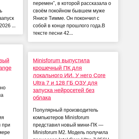
перемен", в которой рассказала о
ь
своём покойном бывшем муже
запуск
Янисе Тимме. Он покончил с
026 ...
собой в конце прошлого года.В
тексте песни 42...
вый
Minisforum выпустила
ange
крошечный ПК для
локального ИИ. У него Core
Ultra 7 и 128 ГБ ОЗУ для
ьно
запуска нейросетей без
ма
облака
Популярный производитель
ия
компьютеров Minisforum
и при
представил новый мини-ПК —
мере
Minisforum M2. Модель получила