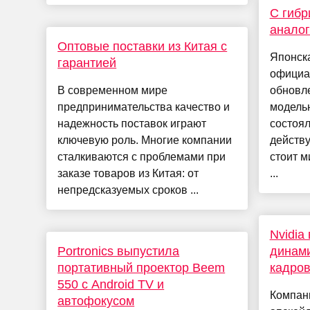
С гибр
аналог
Оптовые поставки из Китая с
Японск
гарантией
официа
В современном мире
обновле
предпринимательства качество и
модельн
надежность поставок играют
состоял
ключевую роль. Многие компании
действ
сталкиваются с проблемами при
стоит м
заказе товаров из Китая: от
...
непредсказуемых сроков ...
Nvidia
Portronics выпустила
динами
портативный проектор Beem
кадро
550 с Android TV и
Компани
автофокусом