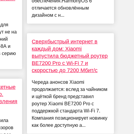
обеспечения.HarmonyOS 6
отличается обновлённым
дизайном с н...
 для
ут не на
шний
Сверхбыстрый интернет в
-8A и
каждый дом: Xiaomi
 серию
выпустила бюджетный роутер
BE7200 Pro с Wi-Fi 7 и
скоростью до 7200 Мбит/с
Череда анонсов Xiaomi
жетные
продолжается: вслед за чайником
o.
и щёткой бренд представил
овления
роутер Xiaomi BE7200 Pro с
поддержкой стандарта Wi-Fi 7.
Компания позиционирует новинку
вила
как более доступную а...
изоров