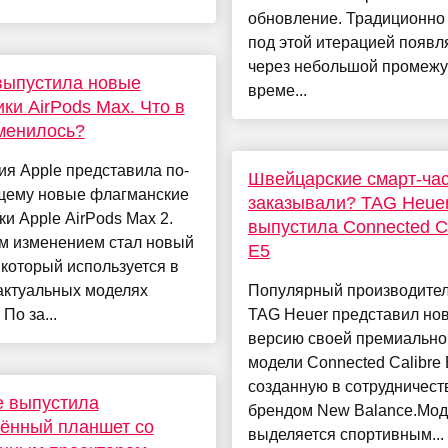
обновление. Традиционно
под этой итерацией появл
через небольшой промежу
выпустила новые
време...
ки AirPods Max. Что в
менилось?
я Apple представила по-
Швейцарские смарт-ча
щему новые флагманские
заказывали? TAG Heue
и Apple AirPods Max 2.
выпустила Connected Ca
м изменением стал новый
E5
 который используется в
актуальных моделях
Популярный производител
По за...
TAG Heuer представил но
версию своей премиально
модели Connected Calibre 
созданную в сотрудничест
e выпустила
брендом New Balance.Мод
ённый планшет со
выделяется спортивным...