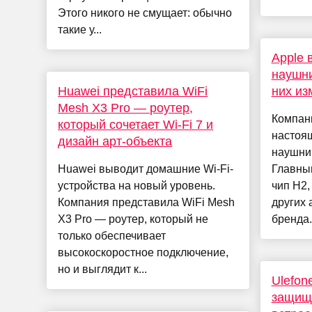
Этого никого не смущает: обычно
такие у...
Apple 
наушни
Huawei представила WiFi
них из
Mesh X3 Pro — роутер,
Компани
который сочетает Wi-Fi 7 и
настоя
дизайн арт-объекта
наушник
Huawei выводит домашние Wi-Fi-
Главны
устройства на новый уровень.
чип H2,
Компания представила WiFi Mesh
других 
X3 Pro — роутер, который не
бренда. 
только обеспечивает
высокоскоростное подключение,
но и выглядит к...
Ulefon
защищ