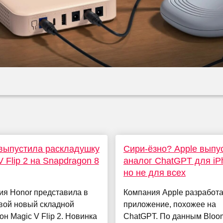
выпустила раскладушку
Сири-ёзно? Apple выпу
V Flip 2 на Snapdragon 8
аналог ChatGPT для iP
но не для всех
ия Honor представила в
Компания Apple разработ
вой новый складной
приложение, похожее на
н Magic V Flip 2. Новинка
ChatGPT. По данным Bloo