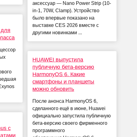
аксессуар — Nano Power Strip (10-
in-1, 70W, Clamp). Устройство
было впервые показано на
выставке CES 2026 вместе с
 для
другими новинками ...
класса
цессор
мых
HUAWEI выпустила
публичную бета-версию
ового
HarmonyOS 6. Какие
ишедшая
смартфоны и планшеты
Exynos
можно обновить
После анонса HarmonyOS 6,
сделанного ещё в июне, Huawei
официально запустила публичную
бета-версию своего фирменного
us с
программного
латами