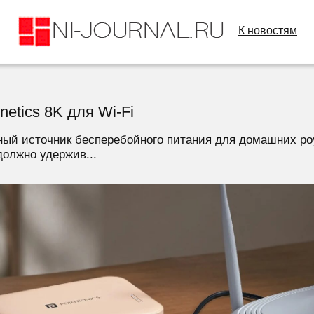
К новостям
netics 8K для Wi‑Fi
актный источник бесперебойного питания для домашних р
должно удержив...