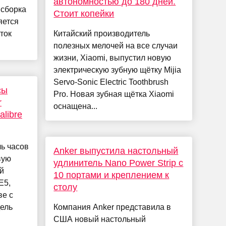
автономностью до 180 дней.
 сборка
Стоит копейки
яется
ток
Китайский производитель
полезных мелочей на все случаи
жизни, Xiaomi, выпустил новую
электрическую зубную щётку Mijia
Servo-Sonic Electric Toothbrush
сы
Pro. Новая зубная щётка Xiaomi
r
оснащена...
libre
ь часов
Anker выпустила настольный
вую
удлинитель Nano Power Strip с
й
10 портами и креплением к
E5,
столу
ве с
ель
Компания Anker представила в
США новый настольный