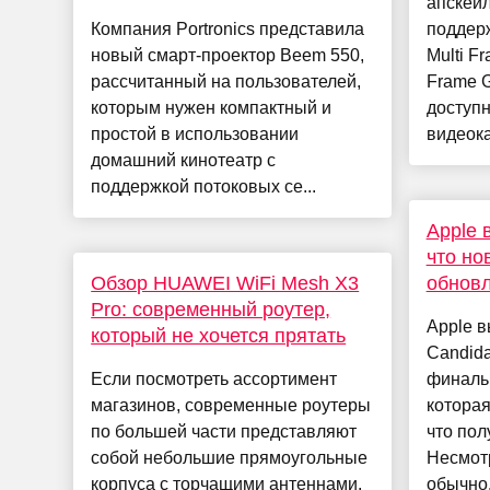
апскейл
Компания Portronics представила
поддер
новый смарт-проектор Beem 550,
Multi F
рассчитанный на пользователей,
Frame G
которым нужен компактный и
доступ
простой в использовании
видеока
домашний кинотеатр с
поддержкой потоковых се...
Apple 
что но
Обзор HUAWEI WiFi Mesh X3
обновл
Pro: современный роутер,
Apple в
который не хочется прятать
Candida
Если посмотреть ассортимент
финаль
магазинов, современные роутеры
которая
по большей части представляют
что пол
собой небольшие прямоугольные
Несмотр
корпуса с торчащими антеннами.
обычно.