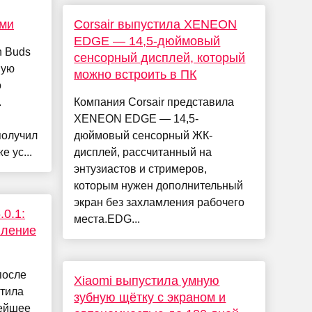
ми
Corsair выпустила XENEON
EDGE — 14,5-дюймовый
h Buds
сенсорный дисплей, который
ную
можно встроить в ПК
о
.
Компания Corsair представила
XENEON EDGE — 14,5-
получил
дюймовый сенсорный ЖК-
 ус...
дисплей, рассчитанный на
энтузиастов и стримеров,
которым нужен дополнительный
экран без захламления рабочего
.0.1:
места.EDG...
вление
после
Xiaomi выпустила умную
стила
зубную щётку с экраном и
нейшее