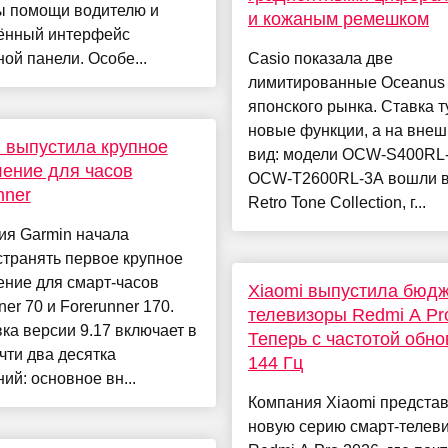
ы помощи водителю и
и кожаным ремешком
ённый интерфейс
ой панели. Особе...
Casio показала две
лимитированные Oceanus
японского рынка. Ставка т
новые функции, а на вне
 выпустила крупное
вид: модели OCW-S400RL
ение для часов
OCW-T2600RL-3A вошли в
nner
Retro Tone Collection, г...
ия Garmin начала
транять первое крупное
ение для смарт-часов
Xiaomi выпустила бюд
ner 70 и Forerunner 170.
телевизоры Redmi A Pr
а версии 9.17 включает в
Теперь с частотой обн
чти два десятка
144 Гц
ий: основное вн...
Компания Xiaomi предста
новую серию смарт-телев