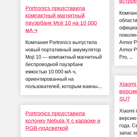
встро
Portronics представила
Компани
компактный магнитный
област
пауэрбанк Moji 10 на 10 000
официа
мА·ч
поколе
Компания Portronics выпустила
Armor P
новый портативный аккумулятор
Armor P
Moji 10 — компактный магнитный
Pro, ...
беспроводной пауэрбанк
емкостью 10 000 мА·ч,
ориентированный на
Xiaomi
пользователей, которым важны...
версию
SU7
Xiaomi
Portronics представила
версию
колонку Nebula X с караоке и
года. С
RGB-подсветкой
запас х