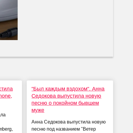
стила
"Был каждым вздохом". Анна
hone,
Седокова выпустила новую
песню о покойном бывшем
муже
ала
Анна Седокова выпустила новую
mberg,
песню под названием "Ветер