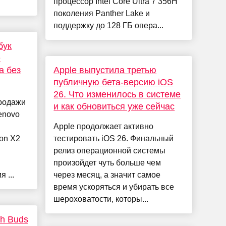
процессор Intel Core Ultra 7 356H
поколения Panther Lake и
поддержку до 128 ГБ опера...
бук
е
а без
Apple выпустила третью
публичную бета-версию iOS
26. Что изменилось в системе
родажи
и как обновиться уже сейчас
enovo
Apple продолжает активно
on X2
тестировать iOS 26. Финальный
релиз операционной системы
произойдет чуть больше чем
 ...
через месяц, а значит самое
время ускоряться и убирать все
шероховатости, которы...
h Buds