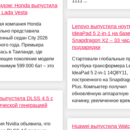
1111 ...
идом: Honda выпустила
 Lada Vesta
ая компания Honda
Lenovo выпустила ноут
льно представила
IdeaPad 5 2-in-1 на баз
нный седан City 2026
Snapdragon X2 – 33 час
ого года. Премьера
подзарядки
ась в Таиланде, где
ующее поколение модели
Стартовали глобальные п
инимум 599 000 бат – это
ноутбука-трансформера L
IdeaPad 5 2-in-1 14Q8Y11,
построенного на Snapdrag
Plus. Компьютер получил
обновлённую аппаратную
 выпустила DLSS 4.5 с
начинку, увеличенное время
ческой генерацией
в
я Nvidia объявила, что
Huawei выпустила Watc