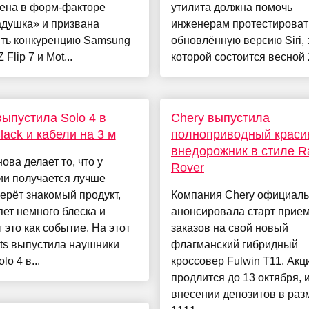
ена в форм-факторе
утилита должна помочь
адушка» и призвана
инженерам протестироват
ить конкуренцию Samsung
обновлённую версию Siri, 
 Flip 7 и Mot...
которой состоится весной 2
выпустила Solo 4 в
Chery выпустила
lack и кабели на 3 м
полноприводный краси
внедорожник в стиле R
нова делает то, что у
Rover
ии получается лучше
берёт знакомый продукт,
Компания Chery официал
ет немного блеска и
анонсировала старт прие
 это как событие. На этот
заказов на свой новый
ts выпустила наушники
флагманский гибридный
lo 4 в...
кроссовер Fulwin T11. Акц
продлится до 13 октября, 
внесении депозитов в раз