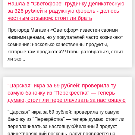
Нашла в "Светофоре" грудинку Деликатесную
за 326 рублей и радужную форель - делюсь
честным отзывом: стоит ли брать
Прогород Магазин «Светофор» известен своими
низкими ценами, но у покупателей часто возникают
сомнения: насколько качественны продукты,
которые там продаются? Чтобы разобраться, стоит
ли эко...
"Царская" икра за 69 рублей: проверила ту
самую баночку из "Перекрёстка" — теперь
думаю, стоит ли переплачивать за настоящую
"Царская" икра за 69 рублей: проверила ту самую
баночку из "Перекрёстка" — теперь думаю, стоит ли
переплачивать за настоящуюЖеланный продукт,
олицетворяющий роскошь, вдруг появляется на