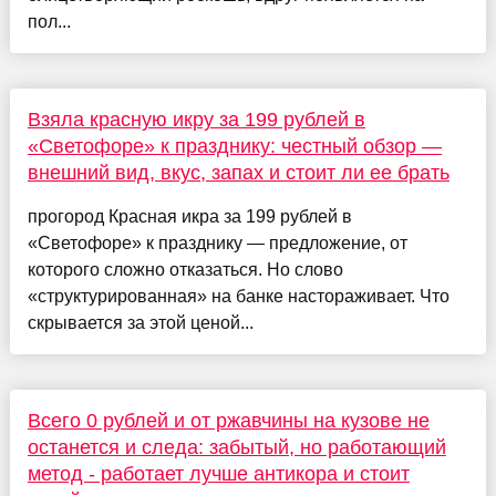
пол...
Взяла красную икру за 199 рублей в
«Светофоре» к празднику: честный обзор —
внешний вид, вкус, запах и стоит ли ее брать
прогород Красная икра за 199 рублей в
«Светофоре» к празднику — предложение, от
которого сложно отказаться. Но слово
«структурированная» на банке настораживает. Что
скрывается за этой ценой...
Всего 0 рублей и от ржавчины на кузове не
останется и следа: забытый, но работающий
метод - работает лучше антикора и стоит