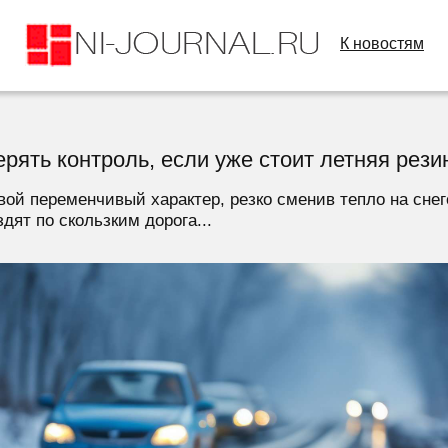
К новостям
ерять контроль, если уже стоит летняя рези
вой переменчивый характер, резко сменив тепло на снег
ят по скользким дорога...