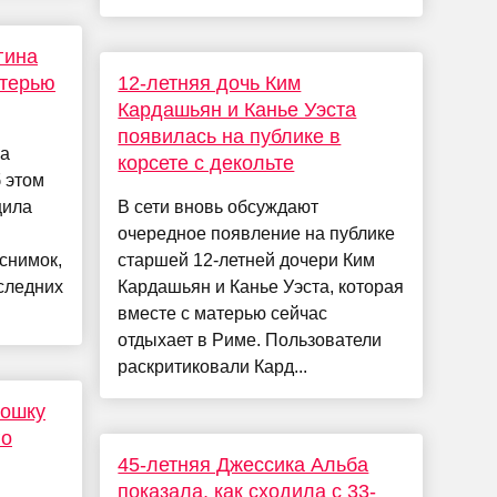
гина
терью
12-летняя дочь Ким
Кардашьян и Канье Уэста
появилась на публике в
ла
корсете с декольте
 этом
щила
В сети вновь обсуждают
очередное появление на публике
снимок,
старшей 12-летней дочери Ким
следних
Кардашьян и Канье Уэста, которая
вместе с матерью сейчас
отдыхает в Риме. Пользователи
раскритиковали Кард...
рошку
го
45-летняя Джессика Альба
показала, как сходила с 33-