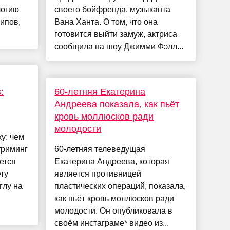
логию
своего бойфренда, музыканта
ипов,
Вана Ханта. О том, что она
готовится выйти замуж, актриса
сообщила на шоу Джимми Фэлл...
:
60-летняя Екатерина
Андреева показала, как пьёт
кровь моллюсков ради
молодости
у: чем
триминг
60-летняя телеведущая
чется
Екатерина Андреева, которая
ету
является противницей
глу на
пластических операций, показала,
как пьёт кровь моллюсков ради
молодости. Он опубликовала в
своём инстаграме* видео из...