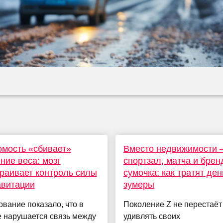
мость «сбивает»
Вместо недвижимости 
ие веса: мозг
спортзал, матча и бре
раивает контроль силы
сумочка: как тратят ден
авитации
зумеры
вание показало, что в
Поколение Z не перестаёт
е нарушается связь между
удивлять своих