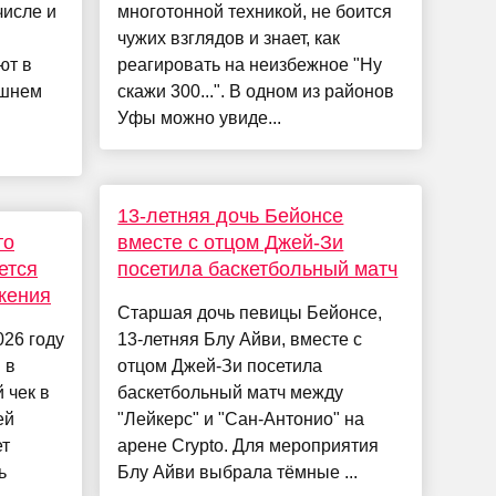
числе и
многотонной техникой, не боится
чужих взглядов и знает, как
ют в
реагировать на неизбежное "Ну
ашнем
скажи 300...". В одном из районов
Уфы можно увиде...
13-летняя дочь Бейонсе
то
вместе с отцом Джей-Зи
ется
посетила баскетбольный матч
жения
Старшая дочь певицы Бейонсе,
2026 году
13-летняя Блу Айви, вместе с
 в
отцом Джей-Зи посетила
 чек в
баскетбольный матч между
ей
"Лейкерс" и "Сан-Антонио" на
ет
арене Crypto. Для мероприятия
ь
Блу Айви выбрала тёмные ...