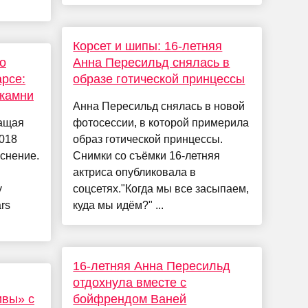
Корсет и шипы: 16-летняя
о
Анна Пересильд снялась в
рсе:
образе готической принцессы
 камни
Анна Пересильд снялась в новой
жащая
фотосессии, в которой примерила
018
образ готической принцессы.
яснение.
Снимки со съёмки 16-летняя
актриса опубликовала в
у
соцсетях."Когда мы все засыпаем,
rs
куда мы идём?" ...
16-летняя Анна Пересильд
отдохнула вместе с
ивы» с
бойфрендом Ваней