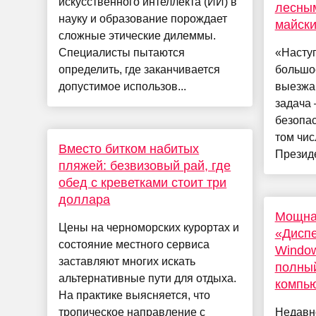
искусственного интеллекта (ИИ) в
лесны
науку и образование порождает
майск
сложные этические дилеммы.
Специалисты пытаются
«Наступ
определить, где заканчивается
большо
допустимое использов...
выезжа
задача 
безопас
том чис
Вместо битком набитых
Президе
пляжей: безвизовый рай, где
обед с креветками стоит три
доллара
Мощна
Цены на черноморских курортах и
«Диспе
состояние местного сервиса
Window
заставляют многих искать
полный
альтернативные пути для отдыха.
компь
На практике выясняется, что
тропическое направление с
Недавн