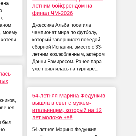
рена
летним бойфрендом на
о
финал ЧМ-2026
 с
ланом
Джессика Альба посетила
, моему
чемпионат мира по футболу,
 хотели
который завершился победой
сборной Испании, вместе с 33-
летним возлюбленным, актёром
Дэнни Рамиресом. Ранее пара
уже появлялась на турнире...
лась
тых
54-летняя Марина Федункив
кников,
вышла в свет с мужем-
звенел
итальянцем, который на 12
лет моложе неё
н был
но
54-летняя Марина Федункив