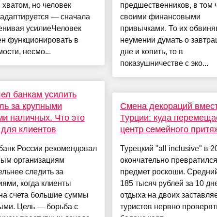
 хватом, но человек
предшественников, в том 
 адаптируется — сначала
своими финансовыми
енивая усилиеЧеловек
привычками. То их обвиня
ен функционировать в
неумении думать о завтр
ости, несмо...
дне и копить, то в
показушничестве с эко...
ел банкам усилить
ль за крупными
Смена декораций вмес
и наличных. Что это
Турции: куда перемеща
 для клиентов
центр семейного притя
банк России рекомендовал
Турецкий "all inclusive" в 
ным организациям
окончательно превратился
льнее следить за
предмет роскоши. Средний
ями, когда клиенты
185 тысяч рублей за 10 дн
на счета большие суммы
отдыха на двоих заставля
ыми. Цель — борьба с
туристов нервно проверят