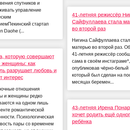
вения спутников и
живать управление
41-летняя режиссёр Ни
еским
Сайфуллаева стала ма
иемПекинский стартап
во второй раз
n Daohe (...
Нигина Сайфуллаева ста
матерью во второй раз. Об
41-летняя режиссёр сооб
а, которую совершают
сама в своём инстаграме*,
 женщины: как
опубликовав чёрно-белый 
ль разрушает любовь и
который был сделан на по
т интерес
месяцах беремен...
рочные отношения
ы и женщины редко
ваются на одном лишь
43-летняя Ирена Пона
енте романтической
хочет родить ещё одно
нности. Психологическая
ребёнка
ивость пары со временем