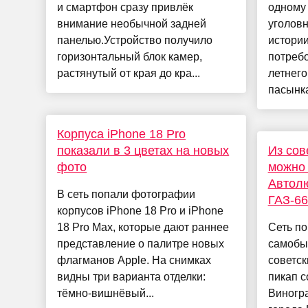
и смартфон сразу привлёк
одному 
внимание необычной задней
уголов
панелью.Устройство получило
истории
горизонтальный блок камер,
потребо
растянутый от края до кра...
летнего
пасынка
Корпуса iPhone 18 Pro
показали в 3 цветах на новых
Из сов
фото
можно 
Автолю
В сеть попали фотографии
ГАЗ-66
корпусов iPhone 18 Pro и iPhone
18 Pro Max, которые дают раннее
Сеть п
представление о палитре новых
самобы
флагманов Apple. На снимках
советск
видны три варианта отделки:
пикап 
тёмно-вишнёвый...
Виногр