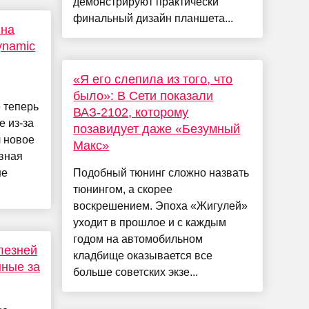
демонстрируют практически
финальный дизайн планшета...
 на
ynamic
«Я его слепила из того, что
было»: В Сети показали
 теперь
ВАЗ-2102, которому
е из-за
позавидует даже «Безумный
л новое
Макс»
авная
не
Подобный тюнинг сложно назвать
тюнингом, а скорее
воскрешением. Эпоха «Жигулей»
уходит в прошлое и с каждым
годом на автомобильном
лезней
кладбище оказывается все
нные за
больше советских экзе...