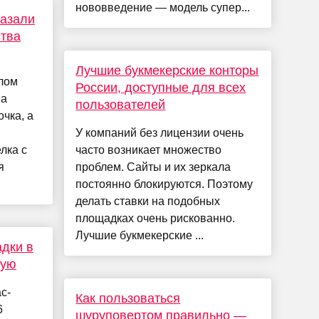
нововведение — модель супер...
казали
ства
Лучшие букмекерские конторы
лом
России, доступные для всех
ва
пользователей
очка, а
У компаний без лицензии очень
лка с
часто возникает множество
я
проблем. Сайты и их зеркала
постоянно блокируются. Поэтому
делать ставки на подобных
площадках очень рискованно.
Лучшие букмекерские ...
адки в
вую
с-
Как пользоваться
6
шуруповертом правильно —