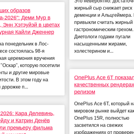
Это невероятно: достаточ
жирный сыр снижает риск
ших образов
деменции и Альцгеймера.
а-2026": Деми Мур в
привыкли считать жирный
, Энн Хэтэуйэй в цветах
гастрономическим грехом.
урная Кайли Дженнер
Диетологи годами пугали
на понедельник в Лос-
насыщенными жирами,
се состоялась 98-я
холестерином и...
ная церемония вручения
"Оскар", которую посетили
нты и другие мировые
OnePlus Ace 6T показа
тости. В этом году на
качественных рендерах
 дорожке п...
релизом
OnePlus Ace 6T, который н
мировом рынке выйдет ка
2026: Кара Делевинь,
OnePlus 15R, полностью
йду и Катрин Денёв
засветился на свежих
или премьеру фильма
изображениях от провере