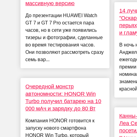
массивную версию
14 луч
До презентации HUAWEI Watch
"Оскар
GT 7 и GT 7 Pro остается пара
перьях
часов, но в сети уже появились
и глам
тизеры и фотографии, сделанные
во время тестирования часов.
В ночь 
Они позволяют рассмотреть сразу
Анджеле
семь вар...
ежегод
премии 
номина
знамени
Очередной монстр
красной
автономности: HONOR Win
Turbo получил батарею на 10
000 мАч и зарядку до 80 Вт
Канны-
Компания HONOR готовится к
Леа Се
запуску нового смартфона
посет
HONOR Win Turbo, который