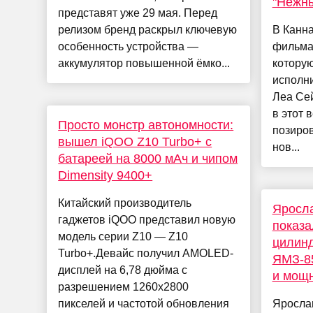
"Нежны
представят уже 29 мая. Перед
релизом бренд раскрыл ключевую
В Канн
особенность устройства —
фильма
аккумулятор повышенной ёмко...
которую
исполн
Леа Сей
в этот 
Просто монстр автономности:
позиров
вышел iQOO Z10 Turbo+ с
нов...
батареей на 8000 мАч и чипом
Dimensity 9400+
Китайский производитель
Яросла
гаджетов iQOO представил новую
показа
модель серии Z10 — Z10
цилин
Turbo+.Девайс получил AMOLED-
ЯМЗ-85
дисплей на 6,78 дюйма с
и мощн
разрешением 1260х2800
пикселей и частотой обновления
Яросла