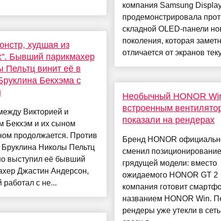
компания Samsung Displa
продемонстрировала прот
складной OLED-панели но
поколения, которая замет
онстр, худшая из
отличается от экранов теку
". Бывший парикмахер
 Пельтц винит её в
Бруклина Бекхэма с
й
Необычный HONOR Win
встроенным вентилято
между Викторией и
показали на рендерах
м Бекхэм и их сыном
ном продолжается. Против
Бренд HONOR официальн
 Бруклина Николы Пельтц
сменил позиционировани
но выступил её бывший
грядущей модели: вместо
ахер Джастин Андерсон,
ожидаемого HONOR GT 2
 работал с не...
компания готовит смартф
названием HONOR Win. П
рендеры уже утекли в сеть