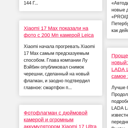
144 Г...
«Автод
новые д
«PRO//
Петербу
Xiaomi 17 Max показали на
как дей
фото с 200 Мп камерой Leica
Xiaomi начала прогревать Xiaomi
17 Max самым предсказуемым
Проще 
способом. Глава компании Лу
новый
Вэйбин опубликовал снимок
LADA L
черешни, сделанный на новый
самое
флагман, и заодно подтвердил
главное: смартфон п...
Лучше б
Продол
подроб
LADA La
Фотофлагман с дюймовой
известн
камерой и огромным
передню
аккумулятором Xiaomi 17 Ultra