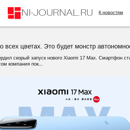
К новостям
во всех цветах. Это будет монстр автономн
дил скорый запуск нового Xiaomi 17 Max. Смартфон ста
ом компания пок...