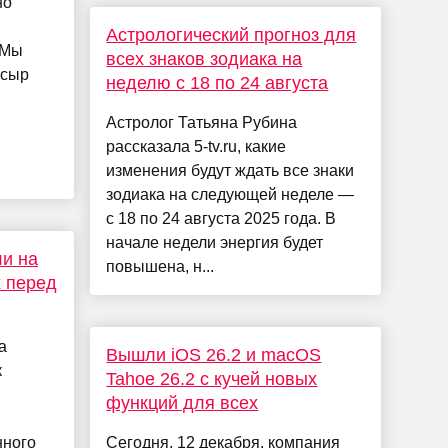
но
Астрологический прогноз для
 Мы
всех знаков зодиака на
 сыр
неделю с 18 по 24 августа
Астролог Татьяна Рубина
рассказала 5-tv.ru, какие
изменения будут ждать все знаки
зодиака на следующей неделе —
с 18 по 24 августа 2025 года. В
начале недели энергия будет
ли на
повышена, н...
 перед
а
Вышли iOS 26.2 и macOS
к
Tahoe 26.2 с кучей новых
функций для всех
нного
Сегодня, 12 декабря, компания