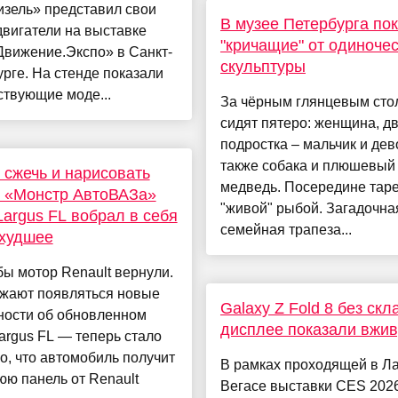
изель» представил свои
В музее Петербурга по
вигатели на выставке
"кричащие" от одиноче
Движение.Экспо» в Санкт-
скульптуры
рге. На стенде показали
ствующие моде...
За чёрным глянцевым сто
сидят пятеро: женщина, д
подростка – мальчик и дев
также собака и плюшевый
сжечь и нарисовать
медведь. Посередине таре
: «Монстр АвтоВАЗа»
"живой" рыбой. Загадочна
argus FL вобрал в себя
семейная трапеза...
 худшее
ы мотор Renault вернули.
жают появляться новые
Galaxy Z Fold 8 без скл
ности об обновленном
дисплее показали вжи
rgus FL — теперь стало
о, что автомобиль получит
В рамках проходящей в Ла
ю панель от Renault
Вегасе выставки CES 202