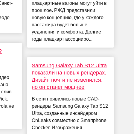
Санкт-
плацкартные вагоны могут уйти в
прошлое. РЖД представили
воде
новую концепцию, где у каждого
пассажира будет больше
уединения и комфорта. Долгие
годы плацкарт ассоцииро...
?
Samsung Galaxy Tab S12 Ultra
показали на новых рендерах.
идео
Дизайн почти не изменился,
мана
но он станет мощнее
а слив
ick.
В сети появились новые CAD-
ola не
рендеры Samsung Galaxy Tab S12
Ultra, созданные инсайдером
OnLeaks совместно с Smartphone
Checker. Изображения