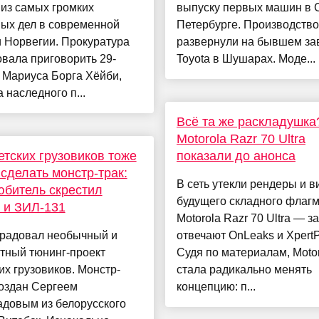
из самых громких
выпуску первых машин в 
ных дел в современной
Петербурге. Производство
 Норвегии. Прокуратура
развернули на бывшем за
вала приговорить 29-
Toyota в Шушарах. Моде...
 Мариуса Борга Хёйби,
 наследного п...
Всё та же раскладушка
Motorola Razr 70 Ultra
етских грузовиков тоже
показали до анонса
сделать монстр-трак:
В сеть утекли рендеры и в
битель скрестил
будущего складного флаг
 и ЗИЛ-131
Motorola Razr 70 Ultra — з
орадовал необычный и
отвечают OnLeaks и XpertP
тный тюнинг-проект
Судя по материалам, Motor
их грузовиков. Монстр-
стала радикально менять
создан Сергеем
концепцию: п...
адовым из белорусского