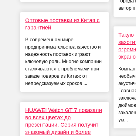
города 
автор пр
Оптовые поставки из Китая с
гарантией
Такую 
В современном мире
захоти
предпринимательства качество и
огром
надежность поставок играют
экрано
ключевую роль. Многие компании
сталкиваются с проблемами при
Компан
заказе товаров из Китая: от
необыч
непредсказуемых сроков ...
акустич
Главна
заключа
дюймов
HUAWEI Watch GT 7 показали
закален
во всех цветах до
ум...
презентации. Серия получит
знакомый дизайн и более