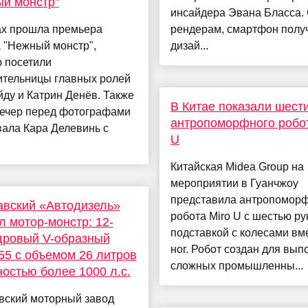
й монстр"
инсайдера Эвана Бласса. 
ах прошла премьера
рендерам, смартфон полу
 "Нежный монстр",
дизай...
 посетили
ительницы главных ролей
ду и Катрин Денёв. Также
В Китае показали шест
вечер перед фотографами
антропоморфного робот
ала Кара Делевинь с
U
Китайская Midea Group на
мероприятии в Гуанчжоу
представила антропомор
вский «Автодизель»
робота Miro U с шестью ру
л мотор-монстр: 12-
подставкой с колесами вм
дровый V-образный
ног. Робот создан для вы
5 с объемом 26 литров
сложных промышленны...
остью более 1000 л.с.
вский моторный завод