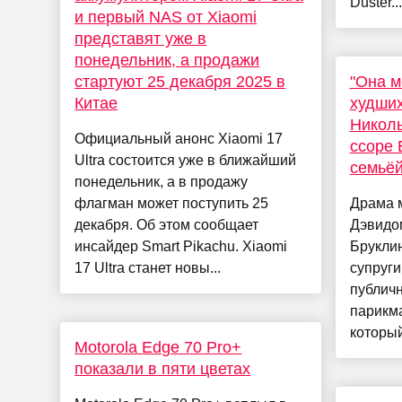
Duster...
и первый NAS от Xiaomi
представят уже в
понедельник, а продажи
стартуют 25 декабря 2025 в
"Она м
Китае
худших
Николы
Официальный анонс Xiaomi 17
ссоре 
Ultra состоится уже в ближайший
семьё
понедельник, а в продажу
флагман может поступить 25
Драма 
декабря. Об этом сообщает
Дэвидо
инсайдер Smart Pikachu. Xiaomi
Брукли
17 Ultra станет новы...
супруги
публич
парикм
который
Motorola Edge 70 Pro+
показали в пяти цветах