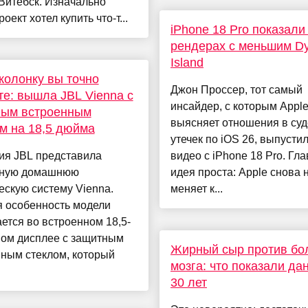
Витебск. Изначально
оект хотел купить что-т...
iPhone 18 Pro показали
рендерах с меньшим D
Island
колонку вы точно
Джон Проссер, тот самый
те: вышла JBL Vienna с
инсайдер, с которым Apple
ным встроенным
выясняет отношения в суд
м на 18,5 дюйма
утечек по iOS 26, выпусти
ия JBL представила
видео с iPhone 18 Pro. Гл
ную домашнюю
идея проста: Apple снова 
ескую систему Vienna.
меняет к...
я особенность модели
ется во встроенном 18,5-
ом дисплее с защитным
Жирный сыр против бо
ным стеклом, который
мозга: что показали да
30 лет