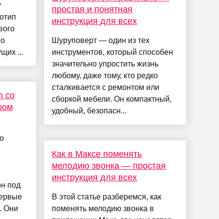
y
простая и понятная
отип
инструкция для всех
вого
но
Шуруповерт — один из тех
щих ...
инструментов, который способен
значительно упростить жизнь
любому, даже тому, кто редко
сталкивается с ремонтом или
 со
сборкой мебели. Он компактный,
ром
удобный, безопасн...
о
е
Как в Максе поменять
мелодию звонка — простая
инструкция для всех
он под
ервые
В этой статье разберемся, как
. Они
поменять мелодию звонка в