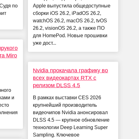
Судя по
Apple выпустила общедоступные
чит
сборки iOS 26.2, iPadOS 26.2,
watchOS 26.2, macOS 26.2, tvOS
26.2, visionOS 26.2, а также ПО
для HomePod. Новые прошивки
уже дост...
ирукого
а Miro
Nvidia прокачала графику во
всех видеокартах RTX с
релизом DLSS 4.5
фного
ками и
В рамках выставки CES 2026
есто
крупнейший производитель
полнения
видеочипов Nvidia анонсировал
DLSS 4.5 — крупное обновление
технологии Deep Learning Super
Sampling. Ключевое