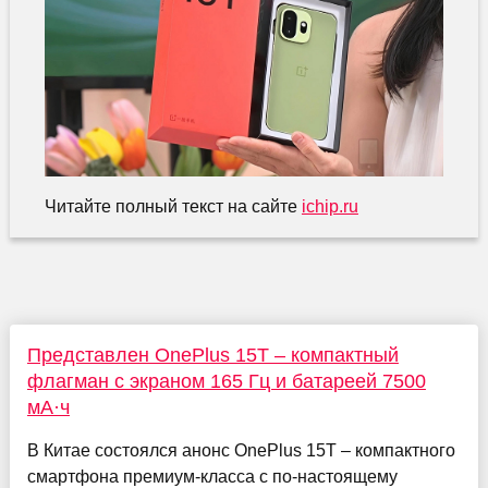
Читайте полный текст на сайте
ichip.ru
Представлен OnePlus 15T – компактный
флагман с экраном 165 Гц и батареей 7500
мА·ч
В Китае состоялся анонс OnePlus 15T – компактного
смартфона премиум-класса с по-настоящему