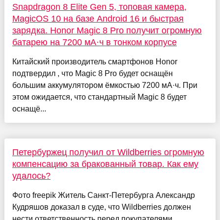
Snapdragon 8 Elite Gen 5, топовая камера,
MagicOS 10 на базе Android 16 и быстрая
зарядка. Honor Magic 8 Pro получит огромную
батарею на 7200 мА·ч в тонком корпусе
Китайский производитель смартфонов Honor
подтвердил , что Magic 8 Pro будет оснащён
большим аккумулятором ёмкостью 7200 мА·ч. При
этом ожидается, что стандартный Magic 8 будет
оснащё...
Петербуржец получил от Wildberries огромную
компенсацию за бракованный товар. Как ему
удалось?
Фото freepik Житель Санкт-Петербурга Александр
Кудряшов доказал в суде, что Wildberries должен
нести ответственность перед покупателями.