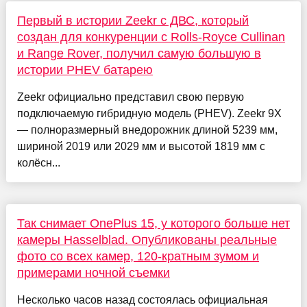
Первый в истории Zeekr с ДВС, который
создан для конкуренции с Rolls-Royce Cullinan
и Range Rover, получил самую большую в
истории PHEV батарею
Zeekr официально представил свою первую
подключаемую гибридную модель (PHEV). Zeekr 9X
— полноразмерный внедорожник длиной 5239 мм,
шириной 2019 или 2029 мм и высотой 1819 мм с
колёсн...
Так снимает OnePlus 15, у которого больше нет
камеры Hasselblad. Опубликованы реальные
фото со всех камер, 120-кратным зумом и
примерами ночной съемки
Несколько часов назад состоялась официальная