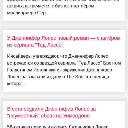
актриса встречается с бизнес-партнёром
миллиардера Сер...
У Дженнифер Лопес новый роман — с актёром
из сериала "Тед Лассо"
Инсайдеры утверждают, что Дженнифер Лопес
встречается со звездой сериала "Тед Лассо" Бреттом
Голдстином.Источники из окружения Дженнифер
Лопес рассказали изданию The Sun, что певица,
котора...
В сети осудили Дженнифер Лопес за
"неуместный" образ на Уимблдоне
56-летнюю певицу и актрису Дженнифер Лопес