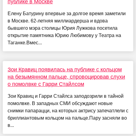
публике в Москве
Елену Батурину впервые за долгое время заметили
в Москве. 62-летняя миллиардерша и вдова
бывшего мэра столицы Юрия Лужкова посетила
открытие памятника Юрию Любимову у Театра на
Таганке.Вмес...
Зои Кравиц появилась на публике с кольцом
на безымянном пальце, спровоцировав слухи
о помолвке с Гарри Стайлсом
Зои Кравиц и Гарри Стайлса заподозрили в тайной
помолвке. В западных СМИ обсуждают новые
снимки папарацци, на которых актрису запечатлели с
бриллиантовым кольцом на пальце.Пару засняли во
в...