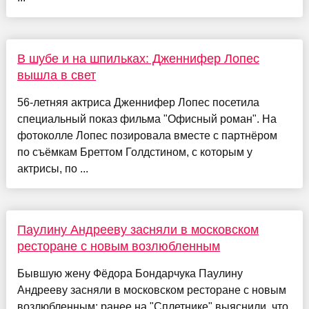
В шубе и на шпильках: Дженнифер Лопес
вышла в свет
56-летняя актриса Дженнифер Лопес посетила
специальный показ фильма "Офисный роман". На
фотоколле Лопес позировала вместе с партнёром
по съёмкам Бреттом Голдстином, с которым у
актрисы, по ...
Паулину Андрееву засняли в московском
ресторане с новым возлюбленным
Бывшую жену Фёдора Бондарчука Паулину
Андрееву засняли в московском ресторане с новым
возлюбленным: ранее на "Сплетнике" выяснили, что