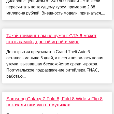
дилеров с ценником от 249 800 юаней – это, если
пересчитать по текущему курсу, примерно 2,88
миллиона рублей. Внешность модели, признаться,...
Такой гейминг нам не нужен: GTA 6 может
стать самой дорогой игрой в мире
До открытия предзаказов Grand Theft Auto 6
осталось меньше 5 дней, а в сети появилась новая
утечка, вызвавшая беспокойство среди игроков.
Португальское подразделение ритейлера FNAC,
работаю...
Samsung Galaxy Z Fold 8, Fold 8 Wide и Flip 8
показали вживую на муляжах