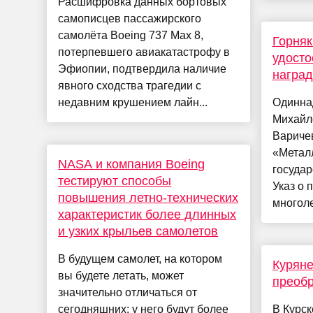
Расшифровка данных бортовых
самописцев пассажирского
самолёта Boeing 737 Max 8,
Горняк
потерпевшего авиакатастрофу в
удосто
Эфиопии, подтвердила наличие
наград
явного сходства трагедии с
недавним крушением лайн...
Одинна
Михайло
Варичев
«Метал
NASA и компания Boeing
госуда
тестируют способы
Указ о 
повышения летно-технических
многоле
характеристик более длинных
и узких крыльев самолетов
В будущем самолет, на котором
Куряне
вы будете летать, может
преоб
значительно отличаться от
сегодняшних: у него будут более
В Курск