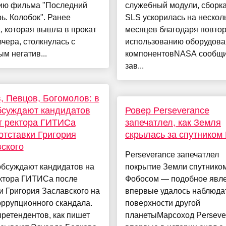
ию фильма "Последний
служебный модули, сборка
ь. Колобок". Ранее
SLS ускорилась на нескол
, которая вышла в прокат
месяцев благодаря повто
вчера, столкнулась с
использованию оборудова
м негатив...
компонентовNASA сообщи
зав...
, Певцов, Богомолов: в
бсуждают кандидатов
Ровер Perseverance
т ректора ГИТИСа
запечатлел, как Земля
отставки Григория
скрылась за спутником
ского
Perseverance запечатлел
обсуждают кандидатов на
покрытие Земли спутнико
ектора ГИТИСа после
Фобосом — подобное явл
и Григория Заславского на
впервые удалось наблюдат
ррупционного скандала.
поверхности другой
ретендентов, как пишет
планетыМарсоход Perseve