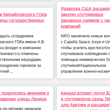
Разведка США расширя
и Михайловского ГОКа
закупку спутниковых
ены государственных
радарных снимков у ча
компаний
дцать сотрудников
NRO заключило новые кон
вского ГОКа имени А.В.
с Capella Space, Iceye и U
а (входит в компанию
чтобы усилить круглосуто
лоинвест») отмечены
спутниковое наблюдение 
рственными наградами.
помощью коммерческих S
поощрении горняков за
спутниковНациональное
тний ...
управление военно-космич
 поделились мнением о
Канада вложит почти $
ражении улицы Ленина
в спутниковую связь Te
для Арктики и расшири
е по-летнему украсили