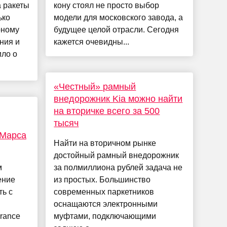
 ракеты
кону стоял не просто выбор
ько
модели для московского завода, а
рному
будущее целой отрасли. Сегодня
ния и
кажется очевидны...
ло о
«Честный» рамный
внедорожник Kia можно найти
на вторичке всего за 500
тысяч
 Марса
Найти на вторичном рынке
достойный рамный внедорожник
м
за полмиллиона рублей задача не
ение
из простых. Большинство
ь с
современных паркетников
оснащаются электронными
rance
муфтами, подключающими