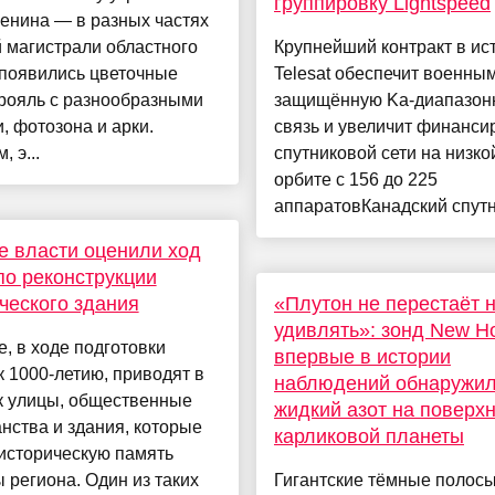
группировку Lightspeed
енина — в разных частях
 магистрали областного
Крупнейший контракт в ис
 появились цветочные
Telesat обеспечит военны
 рояль с разнообразными
защищённую Ka-диапазон
, фотозона и арки.
связь и увеличит финанси
 э...
спутниковой сети на низко
орбите с 156 до 225
аппаратовКанадский спутни
е власти оценили ход
по реконструкции
ческого здания
«Плутон не перестаёт 
удивлять»: зонд New Ho
е, в ходе подготовки
впервые в истории
к 1000-летию, приводят в
наблюдений обнаружи
к улицы, общественные
жидкий азот на поверх
нства и здания, которые
карликовой планеты
историческую память
 региона. Один из таких
Гигантские тёмные полосы