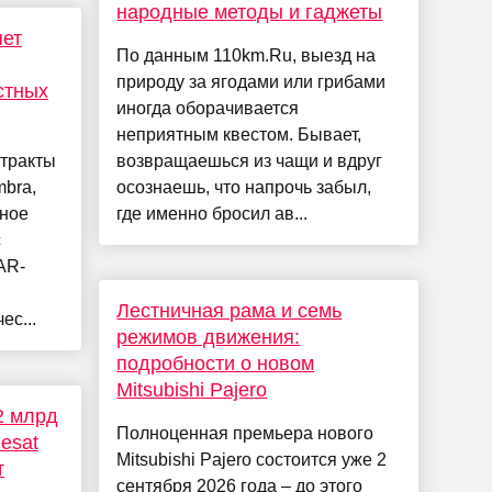
народные методы и гаджеты
ет
По данным 110km.Ru, выезд на
природу за ягодами или грибами
стных
иногда оборачивается
неприятным квестом. Бывает,
тракты
возвращаешься из чащи и вдруг
mbra,
осознаешь, что напрочь забыл,
чное
где именно бросил ав...
с
AR-
Лестничная рама и семь
ес...
режимов движения:
подробности о новом
Mitsubishi Pajero
2 млрд
Полноценная премьера нового
lesat
Mitsubishi Pajero состоится уже 2
т
сентября 2026 года – до этого