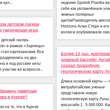
 кул...
леднике Sputnik Planitia в
себя как увлажнённые уча
земных полярных
щитовРуководитель мисс
ком детском лагере
Horizons Алан Стерн и его
 тактическая игра
коллеги опубликовали свеж
 детский лагерь
ок» в рамках «Зарницы»
 стал партизанским. Все
Более 13 тыс. кратеров
разделились на два
ударный бассейн: Кита
на и под русские хиты
создал подробную
 участие во всеросси...
геологическую карту Л
Длина основной карты — п
метраКитайские ученые
 Дюмину памятник
представили новую
ва в Курске?
геологическую карту Луны
масштабе 1 : 5 000 000. Ка
я на то, что в Курске