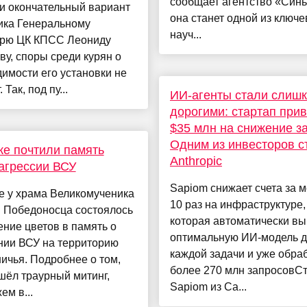
сообщает агентство «Синь
и окончательный вариант
она станет одной из ключ
ика Генеральному
науч...
арю ЦК КПСС Леониду
у, споры среди курян о
имости его установки не
 Так, под пу...
ИИ-агенты стали слиш
дорогими: стартап при
$35 млн на снижение за
Одним из инвесторов с
ке почтили память
Anthropic
агрессии ВСУ
Sapiom снижает счета за м
е у храма Великомученика
10 раз на инфраструктуре,
я Победоносца состоялось
которая автоматически вы
ние цветов в память о
оптимальную ИИ-модель 
нии ВСУ на территорию
каждой задачи и уже обра
ичья. Подробнее о том,
более 270 млн запросовС
шёл траурный митинг,
Sapiom из Са...
ем в...