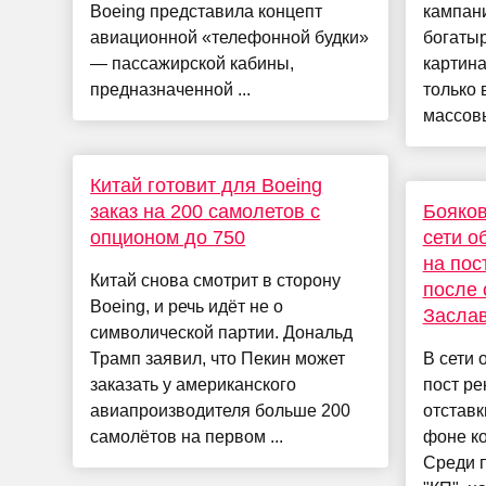
Boeing представила концепт
кампан
авиационной «телефонной будки»
богатыр
— пассажирской кабины,
картина
предназначенной ...
только 
массовы
Китай готовит для Boeing
заказ на 200 самолетов с
Бояков
опционом до 750
сети о
на пос
Китай снова смотрит в сторону
после 
Boeing, и речь идёт не о
Заслав
символической партии. Дональд
Трамп заявил, что Пекин может
В сети 
заказать у американского
пост р
авиапроизводителя больше 200
отставк
самолётов на первом ...
фоне ко
Среди п