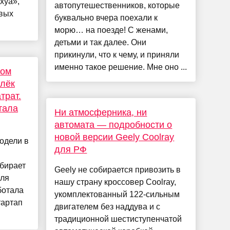
хуа»,
автопутешественников, которые
евых
буквально вчера поехали к
морю… на поезде! С женами,
детьми и так далее. Они
прикинули, что к чему, и приняли
именно такое решение. Мне оно ...
ком
влёк
трат.
тала
Ни атмосферника, ни
автомата — подробности о
новой версии Geely Coolray
одели в
для РФ
бирает
Geely не собирается привозить в
для
нашу страну кроссовер Coolray,
ботала
укомплектованный 122-сильным
тартап
двигателем без наддува и с
традиционной шестиступенчатой