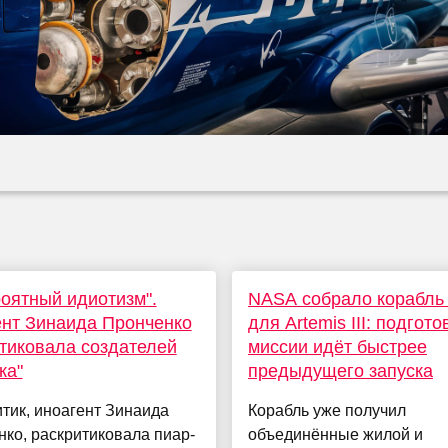
оятный идиотизм".
NASA собрало корабль 
нт Зинаида Пронченко
для Artemis III: подгото
тиковала создателей
миссии идёт быстрее
ка"
предыдущего запуска
тик, иноагент Зинаида
Корабль уже получил
ко, раскритиковала пиар-
объединённые жилой и