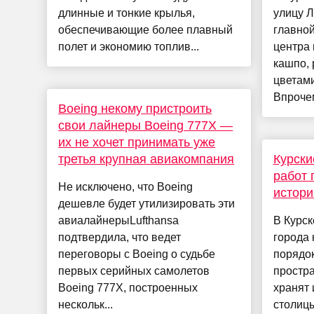
длинные и тонкие крылья,
улицу Л
обеспечивающие более плавный
главной
полет и экономию топлив...
центра
кашпо,
цветами
Впрочем,
Boeing некому пристроить
свои лайнеры Boeing 777X —
их не хочет принимать уже
третья крупная авиакомпания
Курски
работ 
Не исключено, что Boeing
истори
дешевле будет утилизировать эти
авиалайнерыLufthansa
В Курск
подтвердила, что ведет
города 
переговоры с Boeing о судьбе
порядо
первых серийных самолетов
простра
Boeing 777X, построенных
хранят 
нескольк...
столицы