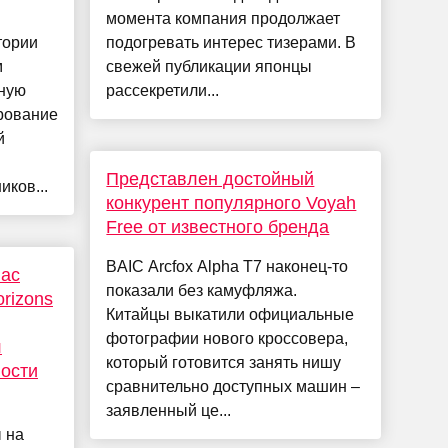
момента компания продолжает
тории
подогревать интерес тизерами. В
м
свежей публикации японцы
ную
рассекретили...
рование
й
Представлен достойный
ков...
конкурент популярного Voyah
Free от известного бренда
BAIC Arcfox Alpha T7 наконец-то
нас
показали без камуфляжа.
rizons
Китайцы выкатили официальные
фотографии нового кроссовера,
л
который готовится занять нишу
ности
сравнительно доступных машин –
заявленный це...
 на