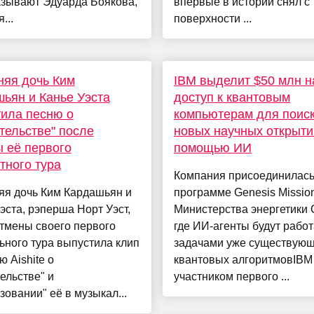
азывают Эдуарда Боякова,
впервые в истории снял с
...
поверхности ...
няя дочь Ким
IBM выделит $50 млн н
ьян и Канье Уэста
доступ к квантовым
ила песню о
компьютерам для поис
тельстве" после
новых научных открыти
 её первого
помощью ИИ
тного тура
Компания присоединилась
яя дочь Ким Кардашьян и
программе Genesis Missio
эста, рэперша Норт Уэст,
Министерства энергетики
тмены своего первого
где ИИ-агенты будут работ
ьного тура выпустила клип
задачами уже существую
ю Aishite о
квантовых алгоритмовIBM
ельстве" и
участником первого ...
зовании" её в музыкал...