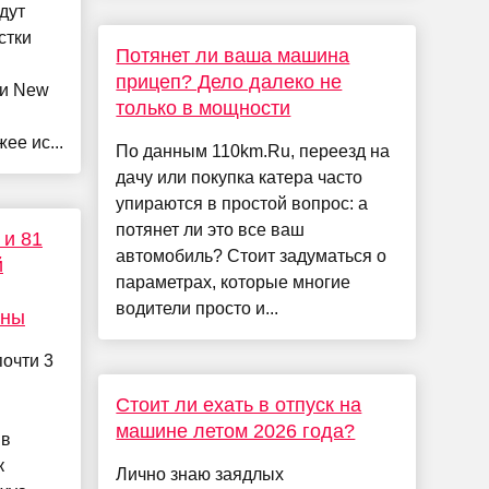
едут
стки
Потянет ли ваша машина
прицеп? Дело далеко не
ии New
только в мощности
ее ис...
По данным 110km.Ru, переезд на
дачу или покупка катера часто
упираются в простой вопрос: а
потянет ли это все ваш
 и 81
автомобиль? Стоит задуматься о
й
параметрах, которые многие
водители просто и...
уны
очти 3
Стоит ли ехать в отпуск на
машине летом 2026 года?
 в
к
Лично знаю заядлых