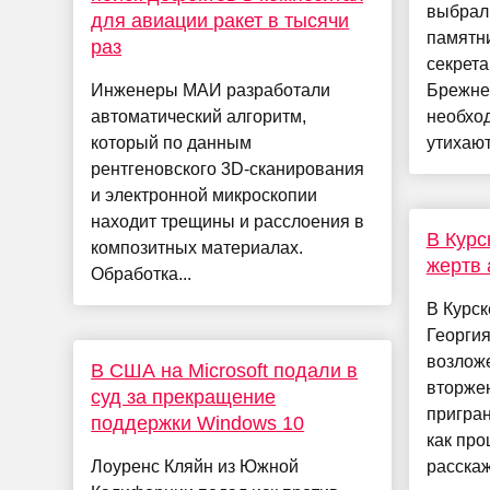
выбрал
для авиации ракет в тысячи
памятн
раз
секрет
Инженеры МАИ разработали
Брежнев
автоматический алгоритм,
необход
который по данным
утихают.
рентгеновского 3D-сканирования
и электронной микроскопии
находит трещины и расслоения в
В Курс
композитных материалах.
жертв 
Обработка...
В Курск
Георги
возложе
В США на Microsoft подали в
вторже
суд за прекращение
пригран
поддержки Windows 10
как про
Лоуренс Кляйн из Южной
расскаж