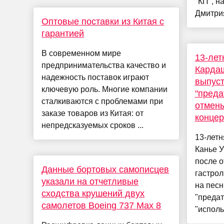
"КП", н
Дмитрия
Оптовые поставки из Китая с
гарантией
В современном мире
13-лет
предпринимательства качество и
Кардаш
надежность поставок играют
выпуст
ключевую роль. Многие компании
"преда
сталкиваются с проблемами при
отмены
заказе товаров из Китая: от
концер
непредсказуемых сроков ...
13-летн
Канье У
после о
Данные бортовых самописцев
гастрол
указали на отчетливые
на песн
сходства крушений двух
"предат
самолетов Boeing 737 Max 8
"исполь