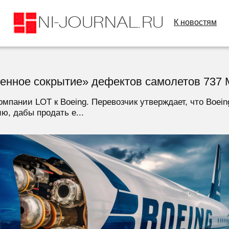
К новостям
еренное сокрытие» дефектов самолетов 737
мпании LOT к Boeing. Перевозчик утверждает, что Boei
, дабы продать е...