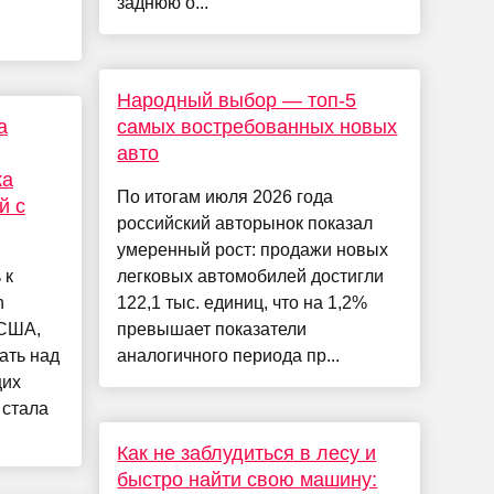
заднюю о...
Народный выбор — топ-5
а
самых востребованных новых
авто
ка
По итогам июля 2026 года
й с
российский авторынок показал
умеренный рост: продажи новых
 к
легковых автомобилей достигли
n
122,1 тыс. единиц, что на 1,2%
 США,
превышает показатели
ать над
аналогичного периода пр...
щих
 стала
Как не заблудиться в лесу и
быстро найти свою машину: