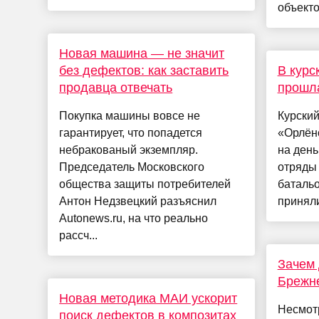
объектов
Новая машина — не значит
без дефектов: как заставить
В курс
продавца отвечать
прошла
Покупка машины вовсе не
Курский
гарантирует, что попадется
«Орлён
небракованый экземпляр.
на день
Председатель Московского
отряды 
общества защиты потребителей
батальо
Антон Недзвецкий разъяснил
приняли
Autonews.ru, на что реально
рассч...
Зачем
Брежне
Новая методика МАИ ускорит
Несмотр
поиск дефектов в композитах