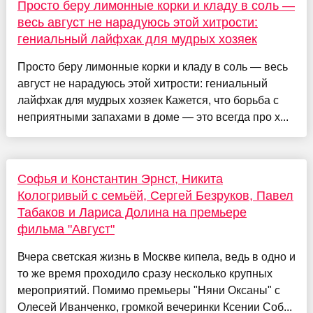
Просто беру лимонные корки и кладу в соль —
весь август не нарадуюсь этой хитрости:
гениальный лайфхак для мудрых хозяек
Просто беру лимонные корки и кладу в соль — весь
август не нарадуюсь этой хитрости: гениальный
лайфхак для мудрых хозяек Кажется, что борьба с
неприятными запахами в доме — это всегда про х...
Софья и Константин Эрнст, Никита
Кологривый с семьёй, Сергей Безруков, Павел
Табаков и Лариса Долина на премьере
фильма "Август"
Вчера светская жизнь в Москве кипела, ведь в одно и
то же время проходило сразу несколько крупных
мероприятий. Помимо премьеры "Няни Оксаны" с
Олесей Иванченко, громкой вечеринки Ксении Соб...