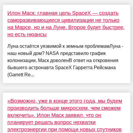
Илон Маск: главная цель SpaceX — создать
саморазвивающиеся цивилизации не только
на Марсе, но и на Луне. Второе будет быстрее,
но есть нюансы
Луна остаётся уязвимой к земным проблемамЛуна -
наш новый дом? NASA представило график
колонизации, Маск доволенВ ответ на откровения
бывшего астронавта SpaceX Гарретта Рейсмана
(Garrett Re...
«Возможно, уже в конце этого года, мы будем
производить больше микросхем, чем сможем
включить». Илон Маск заявил, что он
планирует решать вопрос нехватки
электроэнергии при помощи новых спутников